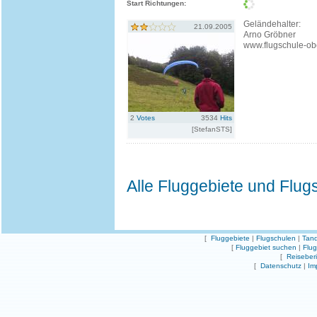
Start Richtungen:
Geländehalter:
21.09.2005
Arno Gröbner
www.flugschule-ob
2
Votes
3534
Hits
[StefanSTS]
Alle Fluggebiete und Flug
[
Fluggebiete
|
Flugschulen
|
Tand
[
Fluggebiet suchen
|
Flu
[
Reiseber
[
Datenschutz
|
Im