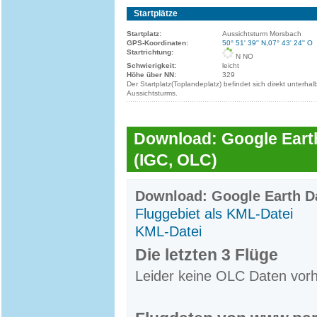
Startplätze
Startplatz:
Aussichtsturm Morsbach
GPS-Koordinaten:
50° 51' 39'' N,07° 43' 24'' O
Startrichtung:
N NO
Schwierigkeit:
leicht
Höhe über NN:
329
Der Startplatz(Toplandeplatz) befindet sich direkt unterhal
Aussichtsturms.
Download: Google Earth
(IGC, OLC)
Download: Google Earth Da
Fluggebiet als KML-Datei
KML-Datei
Die letzten 3 Flüge
Leider keine OLC Daten vor