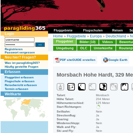
Fluggebiete
Flugschulen
Reisen
So
Login
Home
»
Fluggebiete
»
Europa
»
Deutschland
»
N
Fluggebiet
Bilder (10)
Videos
Bewertun
Umgebung
OLC
Unterkünfte
Routenp
Registrieren
Passwort vergessen
Neu hier? Fragen?
PDF siteGUIDE erstellen
Google Earth
Was ist paragliding365?
Häufig gestellte Fragen
Erfassen
Morsbach Hohe Hardt, 329 Me
Fluggebiet erfassen
Flugschule erfassen
Reisebericht erfassen
Termin erfassen
Weltkarte
Talort:
Morsbach
Höhe Talort:
204 Meter
Höhenunterschied:
125 Meter
Start Richtungen:
Seilbahn:
Nein
Streckenflug:
Ja
Soaring:
Ja
Windenschlepp:
Nein
Walk and Fly:
Ja
Ski and Fly:
Nein