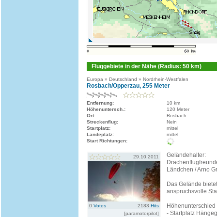
Fluggebiete in der Nähe (Radius: 50 km)
Europa » Deutschland » Nordrhein-Westfalen
Rosbach/Opperzau, 255 Meter
Entfernung:
10 km
Höhenuntersch.:
120 Meter
Ort:
Rosbach
Streckenflug:
Nein
Startplatz:
mittel
Landeplatz:
mittel
Start Richtungen:
Geländehalter:
29.10.2011
Drachenflugfreund
Ländchen / Arno G
Das Gelände biete
anspruchsvolle Star
Höhenunterschied
0
Votes
2183
Hits
- Startplatz Hängeg
[paramotorpilot]