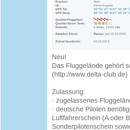
Drachen:
Nein
UL:
Keine Angabe
GPS Tal:
50° 51' 47'' N,07° 43' 28'' 
GPS Berg:
50° 51' 39'' N,07° 43' 24'' 
Qualität Fluggebiet:
Qualität dieser Seite:
Statistik:
4
Votes
, 14316
Hits
Adoption (User):
Rainair
seit 10.03.2005
Zuletzt bearbeitet:
03.04.2013
Neu!
Das Fluggelände gehört s
(http://www.delta-club.de)
Zulassung:
· zugelassenes Fluggeländ
· deutsche Piloten benöt
Luftfahrerschein (A oder 
Sonderpilotenschein sowie