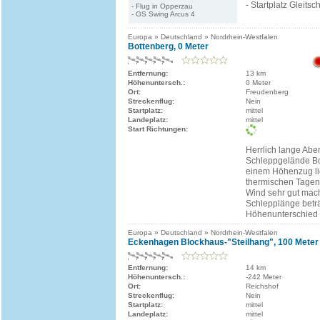
- Startplatz Gleits
- Flug in Opperzau
- GS Swing Arcus 4
Europa » Deutschland » Nordrhein-Westfalen
Bottenberg, 0 Meter
Entfernung:
13 km
Höhenuntersch.:
0 Meter
Ort:
Freudenberg
Streckenflug:
Nein
Startplatz:
mittel
Landeplatz:
mittel
Start Richtungen:
Herrlich lange Abe
Schleppgelände Bo
einem Höhenzug li
thermischen Tage
Wind sehr gut mach
Schlepplänge betr
Höhenunterschied i
Europa » Deutschland » Nordrhein-Westfalen
Eckenhagen Blockhaus-"Steilhang", 100 Meter
Entfernung:
14 km
Höhenuntersch.:
-242 Meter
Ort:
Reichshof
Streckenflug:
Nein
Startplatz:
mittel
Landeplatz:
mittel