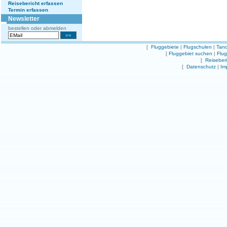
Reisebericht erfassen
Termin erfassen
Newsletter
bestellen oder abmelden
[
Fluggebiete
|
Flugschulen
|
Tand
[
Fluggebiet suchen
|
Flu
[
Reiseber
[
Datenschutz
|
Im