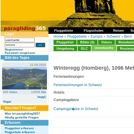
Fluggebiete
Flugschulen
Reisen
So
Login
Home
»
Fluggebiete
»
Europa
»
Schweiz
»
Bern
Fluggebiet
Bilder (5)
Videos
Reiseberi
Unterkünfte
Umgebung
OLC
Routenp
Registrieren
Passwort vergessen
Bild des Tages
22.09.2020
Winteregg (Homberg), 1096 Met
Ferienwohnungen
Ferienwohnungen in Schweiz
465
Votes
13508
Hits
Hotels
[
taggi
]
Campingplätze
Vogar
Neu hier? Fragen?
Campingpl�tze in Schweiz
Was ist paragliding365?
Häufig gestellte Fragen
Erfassen
Fluggebiet erfassen
Flugschule erfassen