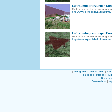
Luftraumbegrenzungen Sch
Mit freundlicher Genehmigung von
http://www.skyfool.de/Luftraeume/
Luftraumbegrenzungen Eur
Mit freundlicher Genehmigung von
http://www.skyfool.de/Luftraeume/
[
Fluggebiete
|
Flugschulen
|
Tand
[
Fluggebiet suchen
|
Flu
[
Reiseber
[
Datenschutz
|
Im