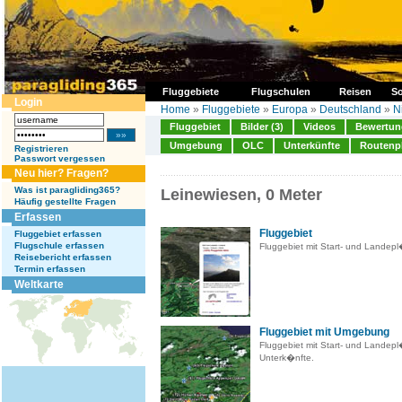
Fluggebiete
Flugschulen
Reisen
So
Login
Home
»
Fluggebiete
»
Europa
»
Deutschland
»
N
Fluggebiet
Bilder (3)
Videos
Bewertung
Umgebung
OLC
Unterkünfte
Routenp
Registrieren
Passwort vergessen
Neu hier? Fragen?
Was ist paragliding365?
Leinewiesen, 0 Meter
Häufig gestellte Fragen
Erfassen
Fluggebiet
Fluggebiet erfassen
Flugschule erfassen
Fluggebiet mit Start- und Landep
Reisebericht erfassen
Termin erfassen
Weltkarte
Fluggebiet mit Umgebung
Fluggebiet mit Start- und Landep
Unterk�nfte.