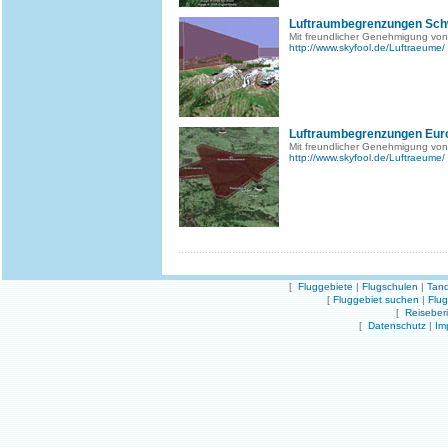
Luftraumbegrenzungen Sch
Mit freundlicher Genehmigung von
http://www.skyfool.de/Luftraeume/
Luftraumbegrenzungen Eur
Mit freundlicher Genehmigung von
http://www.skyfool.de/Luftraeume/
[
Fluggebiete
|
Flugschulen
|
Tand
[
Fluggebiet suchen
|
Flu
[
Reiseber
[
Datenschutz
|
Im