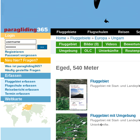
Fluggebiete
Flugschulen
Reisen
So
Login
Home
»
Fluggebiete
»
Europa
»
Ungarn
Fluggebiet
Bilder (0)
Videos
Bewertung
Umgebung
OLC
Unterkünfte
Routenp
Registrieren
Passwort vergessen
Neu hier? Fragen?
Was ist paragliding365?
Eged, 540 Meter
Häufig gestellte Fragen
Erfassen
Fluggebiet
Fluggebiet erfassen
Flugschule erfassen
Fluggebiet mit Start- und Landep
Reisebericht erfassen
Termin erfassen
Weltkarte
Fluggebiet mit Umgebung
Fluggebiet mit Start- und Landep
Unterk�nfte.