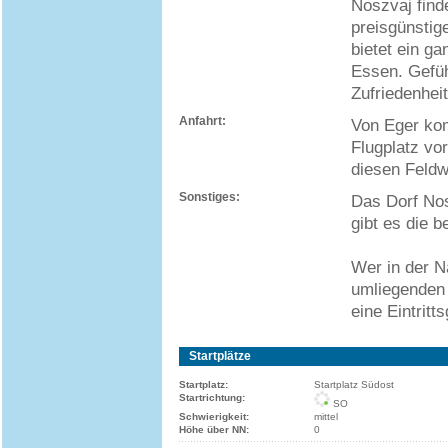
Noszvaj finde
preisgünstig
bietet ein g
Essen. Gefüh
Zufriedenhei
Anfahrt:
Von Eger kom
Flugplatz vo
diesen Feldw
Sonstiges:
Das Dorf Nos
gibt es die b
Wer in der N
umliegenden
eine Eintrit
Startplätze
Startplatz:
Startplatz Südost
Startrichtung:
SO
Schwierigkeit:
mittel
Höhe über NN:
0