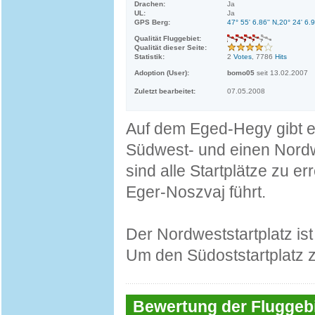
Drachen:
Ja
UL:
Ja
GPS Berg:
47° 55' 6.86'' N,20° 24' 6.9
Qualität Fluggebiet:
Qualität dieser Seite:
Statistik:
2
Votes
, 7786
Hits
Adoption (User):
bomo05
seit 13.02.2007
Zuletzt bearbeitet:
07.05.2008
Auf dem Eged-Hegy gibt es
Südwest- und einen Nordw
sind alle Startplätze zu 
Eger-Noszvaj führt.
Der Nordweststartplatz is
Um den Südoststartplatz z
Bewertung der Fluggebi