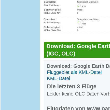
Startplatz:
Startplatz Südwest
Startrichtung:
SW
Schwierigkeit:
mittel
Höhe über NN:
0
Startplatz:
Startplatz Nordwest
Startrichtung:
NW
Schwierigkeit:
mittel
Höhe über NN:
0
Download: Google Earth
(IGC, OLC)
Download: Google Earth Da
Fluggebiet als KML-Datei
KML-Datei
Die letzten 3 Flüge
Leider keine OLC Daten vor
Flugdaten von www.par