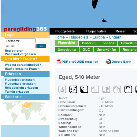
Fluggebiete
Flugschulen
Reisen
So
Login
Home
»
Fluggebiete
»
Europa
»
Ungarn
Fluggebiet
Bilder (0)
Videos
Bewertung
Umgebung
OLC
Unterkünfte
Routenp
Registrieren
Passwort vergessen
Neu hier? Fragen?
PDF siteGUIDE erstellen
Google Earth
Was ist paragliding365?
Häufig gestellte Fragen
Erfassen
Eged, 540 Meter
Fluggebiet erfassen
Flugschule erfassen
Reisebericht erfassen
Termin erfassen
Weltkarte
Talort:
Eger
Höhe Talort:
300 Meter
Höhenunterschied:
240 Meter
Start Richtungen:
Seilbahn:
Nein
Streckenflug:
Ja
Soaring:
Ja
Windenschlepp:
Nein
Walk and Fly:
Keine Angabe
Ski and Fly:
Nein