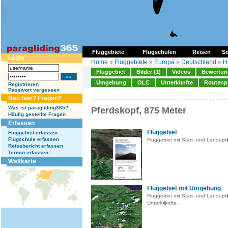
Fluggebiete
Flugschulen
Reisen
So
Login
Home
»
Fluggebiete
»
Europa
»
Deutschland
»
H
Fluggebiet
Bilder (1)
Videos
Bewertung
Umgebung
OLC
Unterkünfte
Routenp
Registrieren
Passwort vergessen
Neu hier? Fragen?
Was ist paragliding365?
Pferdskopf, 875 Meter
Häufig gestellte Fragen
Erfassen
Fluggebiet
Fluggebiet erfassen
Flugschule erfassen
Fluggebiet mit Start- und Landep
Reisebericht erfassen
Termin erfassen
Weltkarte
Fluggebiet mit Umgebung
Fluggebiet mit Start- und Landep
Unterk�nfte.