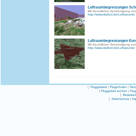
Luftraumbegrenzungen Sch
Mit freundlicher Genehmigung von
http://www.skyfool.de/Luftraeume/
Luftraumbegrenzungen Eur
Mit freundlicher Genehmigung von
http://www.skyfool.de/Luftraeume/
[
Fluggebiete
|
Flugschulen
|
Tand
[
Fluggebiet suchen
|
Flu
[
Reiseber
[
Datenschutz
|
Im