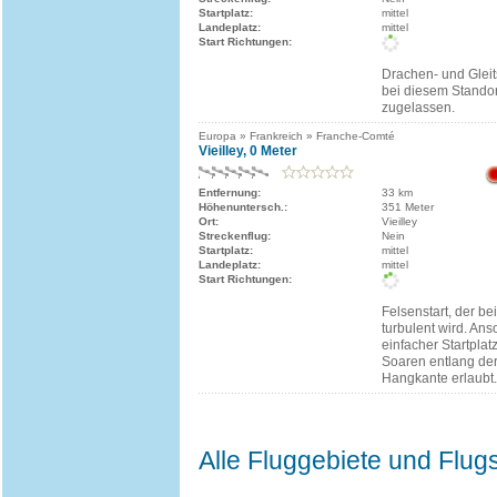
Startplatz:
mittel
Landeplatz:
mittel
Start Richtungen:
Drachen- und Gleit
bei diesem Stando
zugelassen.
Europa » Frankreich » Franche-Comté
Vieilley, 0 Meter
Entfernung:
33 km
Höhenuntersch.:
351 Meter
Ort:
Vieilley
Streckenflug:
Nein
Startplatz:
mittel
Landeplatz:
mittel
Start Richtungen:
Felsenstart, der b
turbulent wird. Ans
einfacher Startplat
Soaren entlang de
Hangkante erlaubt.
Alle Fluggebiete und Flug