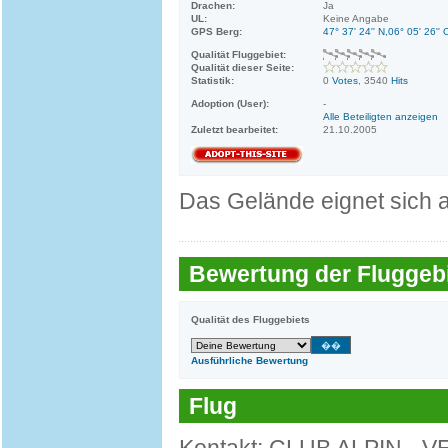
Drachen:
Ja
UL:
Keine Angabe
GPS Berg:
47° 37' 24'' N,06° 05' 26'' 
Qualität Fluggebiet:
Qualität dieser Seite:
Statistik:
0
Votes
, 3540
Hits
Adoption (User):
-
Alle Beteiligten anzeigen
Zuletzt bearbeitet:
21.10.2005
Das Gelände eignet sich a
Bewertung der Fluggebi
Qualität des Fluggebiets
Ausführliche Bewertung
Flug