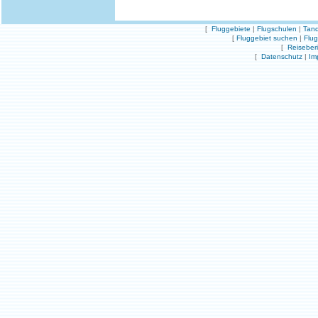
[
Fluggebiete
|
Flugschulen
|
Tand
[
Fluggebiet suchen
|
Flu
[
Reiseber
[
Datenschutz
|
Im