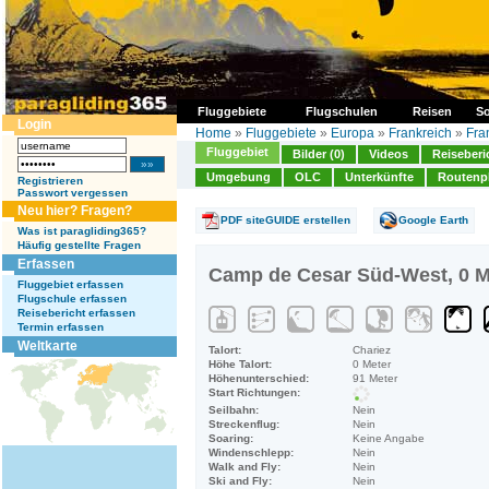
Fluggebiete
Flugschulen
Reisen
So
Login
Home
»
Fluggebiete
»
Europa
»
Frankreich
»
Fra
Fluggebiet
Bilder (0)
Videos
Reiseberi
Umgebung
OLC
Unterkünfte
Routenp
Registrieren
Passwort vergessen
Neu hier? Fragen?
PDF siteGUIDE erstellen
Google Earth
Was ist paragliding365?
Häufig gestellte Fragen
Erfassen
Camp de Cesar Süd-West, 0 M
Fluggebiet erfassen
Flugschule erfassen
Reisebericht erfassen
Termin erfassen
Weltkarte
Talort:
Chariez
Höhe Talort:
0 Meter
Höhenunterschied:
91 Meter
Start Richtungen:
Seilbahn:
Nein
Streckenflug:
Nein
Soaring:
Keine Angabe
Windenschlepp:
Nein
Walk and Fly:
Nein
Ski and Fly:
Nein