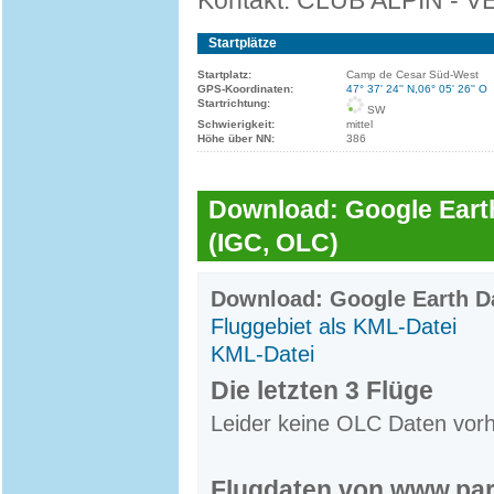
Kontakt: CLUB ALPIN - 
Startplätze
Startplatz:
Camp de Cesar Süd-West
GPS-Koordinaten:
47° 37' 24'' N,06° 05' 26'' O
Startrichtung:
SW
Schwierigkeit:
mittel
Höhe über NN:
386
Download: Google Earth
(IGC, OLC)
Download: Google Earth Da
Fluggebiet als KML-Datei
KML-Datei
Die letzten 3 Flüge
Leider keine OLC Daten vor
Flugdaten von www.par