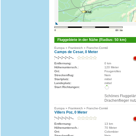
Fluggebiete in der Nähe (Radius: 50 km)
Europa » Frankreich » Franche-Comté
Camps de Cesar, 0 Meter
Entfernung:
0 km
Höhenuntersch.:
120 Meter
Ort:
Fougerolles
Streckenflug:
Nein
Startplatz:
mittel
Landeplatz:
mittel
Start Richtungen:
Schönes Fluggelän
Drachenflieger nu
Europa » Frankreich » Franche-Comté
Villers Poz, 0 Meter
Entfernung:
13 km
Höhenuntersch.:
70 Meter
Ort:
Colombier
Streckenflug:
Nein