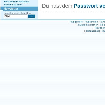
Reisebericht erfassen
Du hast dein
Passwort v
Termin erfassen
Newsletter
bestellen oder abmelden
[
Fluggebiete
|
Flugschulen
|
Tand
[
Fluggebiet suchen
|
Flu
[
Reiseber
[
Datenschutz
|
Im