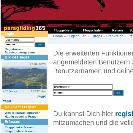
Fluggebiete
Flugschulen
Reisen
So
Login
Home
»
Flugschulen
»
Europa
»
Frankreich
»
Fr
Registrieren
Die erweiterten Funktion
Passwort vergessen
Bild des Tages
angemeldeten Benutzern z
22.09.2020
Benutzernamen und deine
465
Votes
13537
Hits
[
taggi
]
Vogar
Neu hier? Fragen?
Du kannst Dich hier
regis
Was ist paragliding365?
Häufig gestellte Fragen
mitzumachen und die volle
Erfassen
Fluggebiet erfassen
Flugschule erfassen