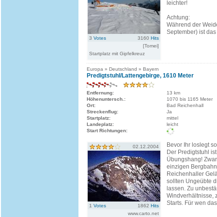
leichter!
Achtung:
Während der Weide
September) ist das
3
Votes
3160
Hits
[Tomei]
Startplatz mit Gipfelkreuz
Europa » Deutschland » Bayern
Predigtstuhl/Lattengebirge, 1610 Meter
Entfernung:
13 km
Höhenuntersch.:
1070 bis 1165 Meter
Ort:
Bad Reichenhall
Streckenflug:
Ja
Startplatz:
mittel
Landeplatz:
leicht
Start Richtungen:
Bevor Ihr loslegt so
02.12.2004
Der Predigtstuhl ist
Übungshang! Zwar l
einzigen Bergbahn
Reichenhaller Gel
sollten Ungeübte d
lassen. Zu unbestä
Windverhältnisse, 
Starts. Für wen das
1
Votes
1862
Hits
www.carto.net