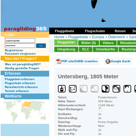
Fluggebiete
Flugschulen
Reisen
So
Login
Home
»
Fluggebiete
»
Europa
»
Österreich
»
Sal
Fluggebiet
Bilder (5)
Videos
Reiseberi
Umgebung
OLC
Unterkünfte
Routenp
Registrieren
Passwort vergessen
Neu hier? Fragen?
PDF siteGUIDE erstellen
Google Earth
Was ist paragliding365?
Häufig gestellte Fragen
Erfassen
Untersberg, 1805 Meter
Fluggebiet erfassen
Flugschule erfassen
Reisebericht erfassen
Termin erfassen
Weltkarte
Talort:
Fürstenbrunn
Höhe Talort:
459 Meter
Höhenunterschied:
1346 Meter
Start Richtungen:
Seilbahn:
Ja
Streckenflug:
Ja
Soaring:
Keine Angabe
Windenschlepp:
Nein
Walk and Fly:
Ja
Ski and Fly:
Ja