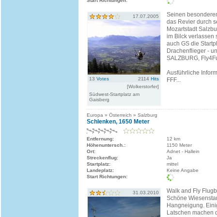
Start Richtungen:
Seinen besondere
17.07.2005
das Revier durch s
Mozartstadt Salzbu
im Bilck verlassen
auch GS die Startpl
Drachenflieger - u
SALZBURG, Fly4Fun
Ausführliche Infor
13
Votes
2114
Hits
FFF...
[Wolkerstorfer]
Südwest-Startplatz am
Gaisberg
Europa » Österreich » Salzburg
Schlenken, 1650 Meter
Entfernung:
12 km
Höhenuntersch.:
1150 Meter
Ort:
Adnet - Hallein
Streckenflug:
Ja
Startplatz:
mittel
Landeplatz:
Keine Angabe
Start Richtungen:
Walk and Fly Flugb
31.03.2010
Schöne Wiesenstart
Hangneigung. Eini
Latschen machen da