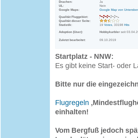
Drachen:
Ja
UL:
Nein
Google Maps:
Google Map von Untersbe
Qualität Fluggebiet:
Qualität dieser Seite:
Statistik:
19
Votes
, 33198
Hits
Adoption (User):
Hobbykurbler
seit 03.04.
Zuletzt bearbeitet:
09.10.2019
Startplatz - NNW:
Es gibt keine Start- oder
Bitte nur die eingezeic
Flugregeln
,Mindestflugh
einhalten!
Vom Bergfuß jedoch spät