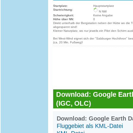
Startplatz:
Hauptstartplatz
Startrichtung:
N NW
Schwierigkeit:
Keine Angabe
Höhe über NN:
0
Direkt unterhalb der Bergstation neben der Hütte wo die T
abgespannt sind!
Kleiner Naturplatz, wo nur jeweils ein Pilot den Schirm au
Bei West-Wind eignet sich der "Salzburger Hochthron" bes
(ca. 20 Min. Fußweg)!
Download: Google Earth
(IGC, OLC)
Download: Google Earth Da
Fluggebiet als KML-Datei