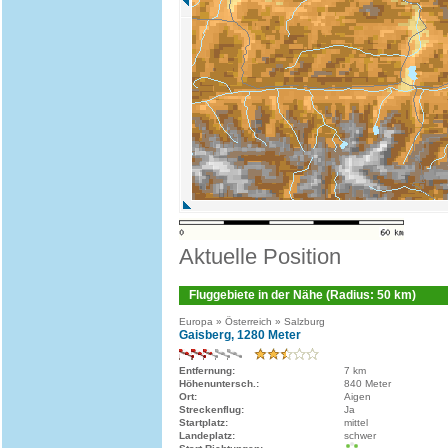
Aktuelle Position
Fluggebiete in der Nähe (Radius: 50 km)
Europa » Österreich » Salzburg
Gaisberg, 1280 Meter
Entfernung:
7 km
Höhenuntersch.:
840 Meter
Ort:
Aigen
Streckenflug:
Ja
Startplatz:
mittel
Landeplatz:
schwer