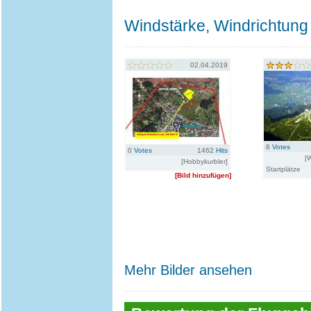
Windstärke, Windrichtung 
02.04.2019
8
Votes
0
Votes
1462
Hits
[
[Hobbykurbler]
Startplätze
[Bild hinzufügen]
Mehr Bilder ansehen