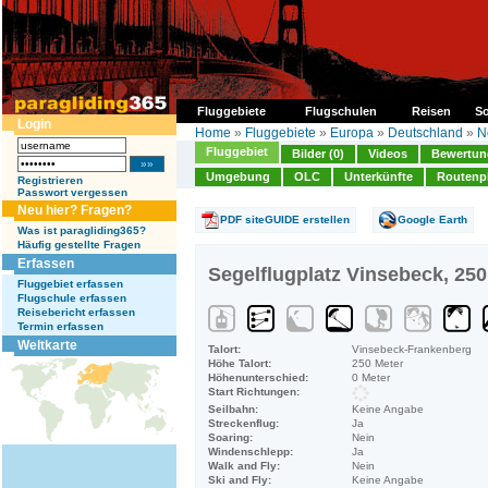
Fluggebiete
Flugschulen
Reisen
So
Login
Home
»
Fluggebiete
»
Europa
»
Deutschland
»
N
Fluggebiet
Bilder (0)
Videos
Bewertung
Umgebung
OLC
Unterkünfte
Routenp
Registrieren
Passwort vergessen
Neu hier? Fragen?
PDF siteGUIDE erstellen
Google Earth
Was ist paragliding365?
Häufig gestellte Fragen
Erfassen
Segelflugplatz Vinsebeck, 250
Fluggebiet erfassen
Flugschule erfassen
Reisebericht erfassen
Termin erfassen
Weltkarte
Talort:
Vinsebeck-Frankenberg
Höhe Talort:
250 Meter
Höhenunterschied:
0 Meter
Start Richtungen:
Seilbahn:
Keine Angabe
Streckenflug:
Ja
Soaring:
Nein
Windenschlepp:
Ja
Walk and Fly:
Nein
Ski and Fly:
Keine Angabe