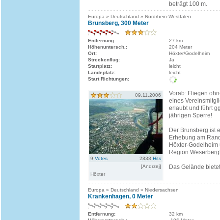
beträgt 100 m.
Europa » Deutschland » Nordrhein-Westfalen
Brunsberg, 300 Meter
Entfernung:
27 km
Höhenuntersch.:
204 Meter
Ort:
Höxter/Godelheim
Streckenflug:
Ja
Startplatz:
leicht
Landeplatz:
leicht
Start Richtungen:
Vorab: Fliegen oh
09.11.2006
eines Vereinsmitgli
erlaubt und führt gg
jährigen Sperre!
Der Brunsberg ist 
Erhebung am Rande
Höxter-Godelheim 
Region Weserberg
9
Votes
2838
Hits
[Andrzej]
Das Gelände bietet.
Höxter
Europa » Deutschland » Niedersachsen
Krankenhagen, 0 Meter
Entfernung:
32 km