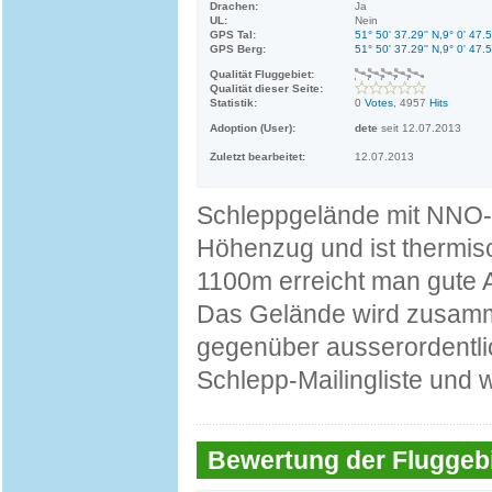
Drachen:
Ja
UL:
Nein
GPS Tal:
51° 50' 37.29'' N,9° 0' 47.5
GPS Berg:
51° 50' 37.29'' N,9° 0' 47.5
Qualität Fluggebiet:
Qualität dieser Seite:
Statistik:
0
Votes
, 4957
Hits
Adoption (User):
dete
seit 12.07.2013
Zuletzt bearbeitet:
12.07.2013
Schleppgelände mit NNO-
Höhenzug und ist thermisc
1100m erreicht man gute 
Das Gelände wird zusamme
gegenüber ausserordentlich
Schlepp-Mailingliste und w
Bewertung der Fluggebi