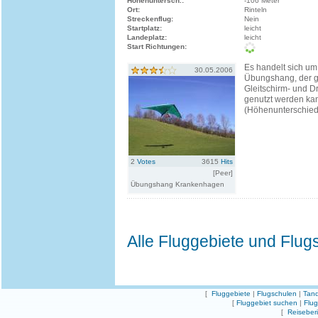
Höhenuntersch.:
-106 Meter
Ort:
Rinteln
Streckenflug:
Nein
Startplatz:
leicht
Landeplatz:
leicht
Start Richtungen:
Es handelt sich um
30.05.2006
Übungshang, der 
Gleitschirm- und D
genutzt werden ka
(Höhenunterschied
2
Votes
3615
Hits
[Peer]
Übungshang Krankenhagen
Alle Fluggebiete und Flug
[
Fluggebiete
|
Flugschulen
|
Tand
[
Fluggebiet suchen
|
Flu
[
Reiseber