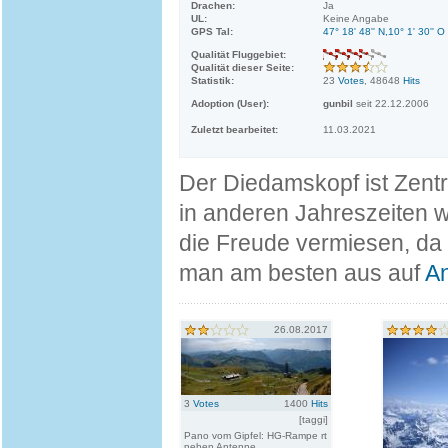
Drachen:
Ja
UL:
Keine Angabe
GPS Tal:
47° 18' 48'' N,10° 1' 30'' O
Qualität Fluggebiet:
Qualität dieser Seite:
Statistik:
23
Votes
, 48648
Hits
Adoption (User):
gunbil
seit 22.12.2006
Zuletzt bearbeitet:
11.03.2021
Der Diedamskopf ist Zent
in anderen Jahreszeiten w
die Freude vermiesen, da 
man am besten aus auf
A
26.08.2017
3
Votes
1400
Hits
[taggi]
Pano vom Gipfel: HG-Rampe rt
neben Antenne