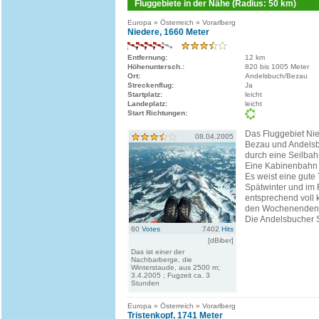
Fluggebiete in der Nähe (Radius: 50 km)
Europa » Österreich » Vorarlberg
Niedere, 1660 Meter
Entfernung:
12 km
Höhenuntersch.:
820 bis 1005 Meter
Ort:
Andelsbuch/Bezau
Streckenflug:
Ja
Startplatz:
leicht
Landeplatz:
leicht
Start Richtungen:
Das Fluggebiet Ni
08.04.2005
Bezau und Andelsb
durch eine Seilbah
Eine Kabinenbahn 
Es weist eine gute
Spätwinter und im 
entsprechend voll 
den Wochenenden 
Die Andelsbucher Se
60
Votes
7402
Hits
[dBiber]
Das ist einer der
Nachbarberge, die
Winterstaude, aus 2500 m;
3.4.2005 ; Fugzeit ca. 3
Stunden
Europa » Österreich » Vorarlberg
Tristenkopf, 1741 Meter