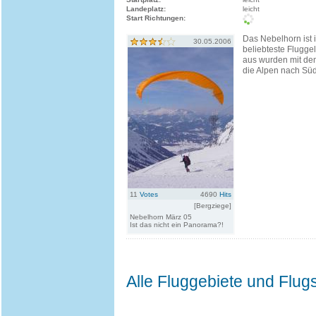
Landeplatz:
leicht
Start Richtungen:
Das Nebelhorn ist
30.05.2006
beliebteste Flugge
aus wurden mit de
die Alpen nach Südt
11
Votes
4690
Hits
[Bergziege]
Nebelhorn März 05
Ist das nicht ein Panorama?!
Alle Fluggebiete und Flug