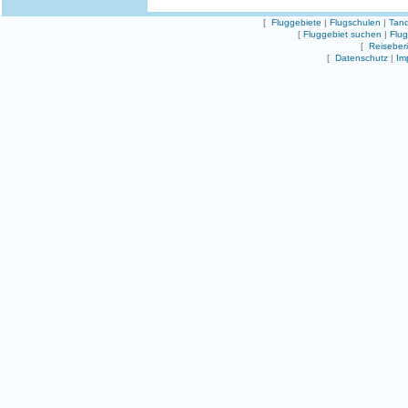
[
Fluggebiete
|
Flugschulen
|
Tand
[
Fluggebiet suchen
|
Flu
[
Reiseber
[
Datenschutz
|
Im