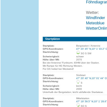
Föhndiagr
Wetter:
Windfinder
Meteoblue
WetterOnli
Startplätze
Startplatz:
Bergstation / Antenne
GPS-Koordinaten:
47° 20' 45'' N,10° 1' 33.2'' 
Startrichtung:
SO S SW
Schwierigkeit:
schwer
Höhe über NN:
2070
Bei der Antenne/ Funkturm; 40HM über der Station.
Mit Rampe für HG Richtung Westen.
Für GS heikel bei Westwind!
Startplatz:
Südstart
GPS-Koordinaten:
47° 20' 40'' N,10° 01' 44'' O
Startrichtung:
S
Schwierigkeit:
leicht
Höhe über NN:
2000
Unterhalb der Bergstation; leicht abfallende Startwiese.
Startplatz:
Mittelstation
GPS-Koordinaten:
47° 19' 59.5'' N,10° 1' 28.6'
Startrichtung:
SO S