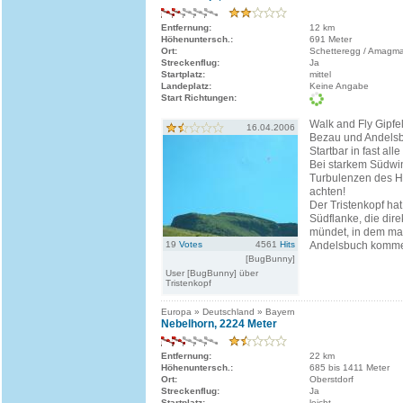
Entfernung:
12 km
Höhenuntersch.:
691 Meter
Ort:
Schetteregg / Amagm
Streckenflug:
Ja
Startplatz:
mittel
Landeplatz:
Keine Angabe
Start Richtungen:
Walk and Fly Gipfe
16.04.2006
Bezau und Andels
Startbar in fast al
Bei starkem Südwi
Turbulenzen des 
achten!
Der Tristenkopf ha
Südflanke, die dire
mündet, in dem ma
19
Votes
4561
Hits
Andelsbuch kommen
[BugBunny]
User [BugBunny] über
Tristenkopf
Europa » Deutschland » Bayern
Nebelhorn, 2224 Meter
Entfernung:
22 km
Höhenuntersch.:
685 bis 1411 Meter
Ort:
Oberstdorf
Streckenflug:
Ja
Startplatz:
leicht