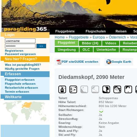
Fluggebiete
Flugschulen
Reisen
So
Login
Home
»
Fluggebiete
»
Europa
»
Österreich
»
Vora
Fluggebiet
Bilder (24)
Videos
Reiseber
Umgebung
OLC
Unterkünfte
Routenp
Registrieren
Passwort vergessen
Neu hier? Fragen?
PDF siteGUIDE erstellen
Google Earth
Was ist paragliding365?
Häufig gestellte Fragen
Erfassen
Diedamskopf, 2090 Meter
Fluggebiet erfassen
Flugschule erfassen
Reisebericht erfassen
Termin erfassen
Weltkarte
Talort:
Schoppernau
Höhe Talort:
852 Meter
Höhenunterschied:
800 bis 1230 Meter
Start Richtungen:
Seilbahn:
Ja
Streckenflug:
Ja
Soaring:
Keine Angabe
Windenschlepp:
Nein
Walk and Fly:
Ja
Ski and Fly:
Ja