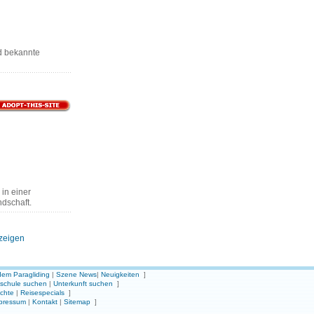
d bekannte
 in einer
dschaft.
nzeigen
em Paragliding
|
Szene News
|
Neuigkeiten
]
gschule suchen
|
Unterkunft suchen
]
ichte
|
Reisespecials
]
pressum
|
Kontakt
|
Sitemap
]