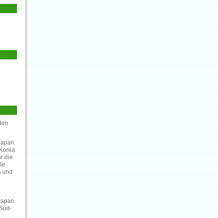
rden
Japan.
 Korea
r die
ße
a und
Japan.
 Süd-