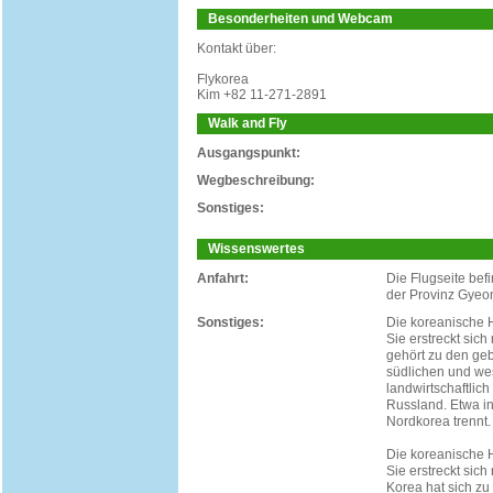
Besonderheiten und Webcam
Kontakt über:
Flykorea
Kim +82 11-271-2891
Walk and Fly
Ausgangspunkt:
Wegbeschreibung:
Sonstiges:
Wissenswertes
Anfahrt:
Die Flugseite bef
der Provinz Gyeo
Sonstiges:
Die koreanische H
Sie erstreckt sich
gehört zu den geb
südlichen und we
landwirtschaftlic
Russland. Etwa in
Nordkorea trennt.
Die koreanische H
Sie erstreckt sich
Korea hat sich zu