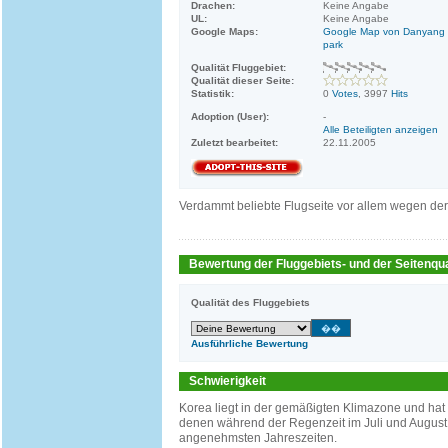
Drachen:
Keine Angabe
UL:
Keine Angabe
Google Maps:
Google Map von Danyang f
park
Qualität Fluggebiet:
Qualität dieser Seite:
Statistik:
0
Votes
, 3997
Hits
Adoption (User):
-
Alle Beteiligten anzeigen
Zuletzt bearbeitet:
22.11.2005
Verdammt beliebte Flugseite vor allem wegen de
Bewertung der Fluggebiets- und der Seitenqua
Qualität des Fluggebiets
Ausführliche Bewertung
Schwierigkeit
Korea liegt in der gemäßigten Klimazone und hat
denen während der Regenzeit im Juli und August et
angenehmsten Jahreszeiten.