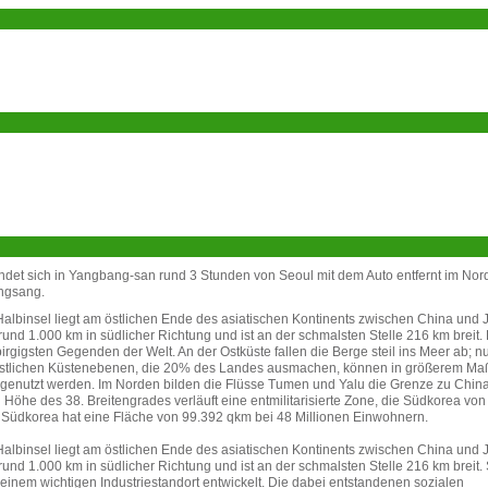
indet sich in Yangbang-san rund 3 Stunden von Seoul mit dem Auto entfernt im No
ngsang.
albinsel liegt am östlichen Ende des asiatischen Kontinents zwischen China und 
 rund 1.000 km in südlicher Richtung und ist an der schmalsten Stelle 216 km breit.
irgigsten Gegenden der Welt. An der Ostküste fallen die Berge steil ins Meer ab; nu
stlichen Küstenebenen, die 20% des Landes ausmachen, können in größerem Ma
h genutzt werden. Im Norden bilden die Flüsse Tumen und Yalu die Grenze zu Chin
 Höhe des 38. Breitengrades verläuft eine entmilitarisierte Zone, die Südkorea von
 Südkorea hat eine Fläche von 99.392 qkm bei 48 Millionen Einwohnern.
albinsel liegt am östlichen Ende des asiatischen Kontinents zwischen China und 
 rund 1.000 km in südlicher Richtung und ist an der schmalsten Stelle 216 km breit.
 einem wichtigen Industriestandort entwickelt. Die dabei entstandenen sozialen