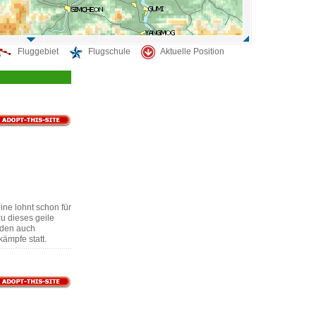
Fluggebiet
Flugschule
Aktuelle Position
ine lohnt schon für
u dieses geile
inden auch
kämpfe statt.