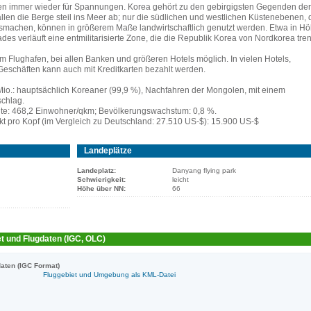
n immer wieder für Spannungen. Korea gehört zu den gebirgigsten Gegenden der
allen die Berge steil ins Meer ab; nur die südlichen und westlichen Küstenebenen, 
machen, können in größerem Maße landwirtschaftlich genutzt werden. Etwa in H
des verläuft eine entmilitarisierte Zone, die die Republik Korea von Nordkorea tren
m Flughafen, bei allen Banken und größeren Hotels möglich. In vielen Hotels,
eschäften kann auch mit Kreditkarten bezahlt werden.
Mio.: hauptsächlich Koreaner (99,9 %), Nachfahren der Mongolen, mit einem
schlag.
te: 468,2 Einwohner/qkm; Bevölkerungswachstum: 0,8 %.
kt pro Kopf (im Vergleich zu Deutschland: 27.510 US-$): 15.900 US-$
Landeplätze
Landeplatz:
Danyang flying park
Schwierigkeit:
leicht
Höhe über NN:
66
t und Flugdaten (IGC, OLC)
aten (IGC Format)
Fluggebiet und Umgebung als KML-Datei