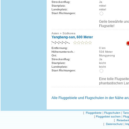
Streckenflug:
Ja
Startplatz:
mittel
Landeplatz:
mittel
Start Richtungen:
Geile bewährte un
Flugseite!
Asien » Südkorea
Yangbang-san, 600 Meter
Entfernung:
0 km
Höhenuntersch.:
534 Meter
Ort:
Mungyeong
Streckenflug:
Ja
Startplatz:
leicht
Landeplatz:
leicht
Start Richtungen:
Eine tolle Flugseite
phantastischen Lan
Alle Fluggebiete und Flugschulen in der Nähe a
[
Fluggebiete
|
Flugschulen
|
Tand
[
Fluggebiet suchen
|
Flu
[
Reiseber
[
Datenschutz
|
Im