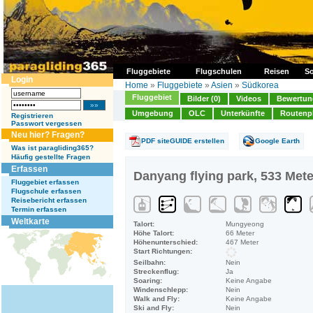
Fluggebiete
Flugschulen
Reisen
So
Login
Home
»
Fluggebiete
»
Asien
»
Südkorea
Fluggebiet
Bilder (0)
Videos
Bewertung
Umgebung
OLC
Unterkünfte
Routenp
Registrieren
Passwort vergessen
Neu hier? Fragen?
PDF siteGUIDE erstellen
Google Earth
Was ist paragliding365?
Häufig gestellte Fragen
Erfassen
Danyang flying park, 533 Mete
Fluggebiet erfassen
Flugschule erfassen
Reisebericht erfassen
Termin erfassen
Weltkarte
Talort:
Mungyeong
Höhe Talort:
66 Meter
Höhenunterschied:
467 Meter
Start Richtungen:
Seilbahn:
Nein
Streckenflug:
Ja
Soaring:
Keine Angabe
Windenschlepp:
Nein
Walk and Fly:
Keine Angabe
Ski and Fly:
Nein