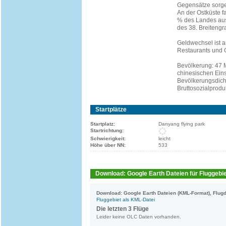
Gegensätze sorge
An der Ostküste f
% des Landes aus
des 38. Breitengra
Geldwechsel ist a
Restaurants und G
Bevölkerung: 47 
chinesischen Ein
Bevölkerungsdich
Bruttosozialprodu
Startplätze
Startplatz:
Danyang flying park
Startrichtung:
Schwierigkeit:
leicht
Höhe über NN:
533
Download: Google Earth Dateien für Fluggebie
Download: Google Earth Dateien (KML-Format), Flugd
Fluggebiet als KML-Datei
Die letzten 3 Flüge
Leider keine OLC Daten vorhanden.