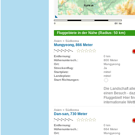
Fluggebiete in der Nähe (Radius: 50 km)
Asien » Südkorea
Mungyeong, 866 Meter
Entfernung:
0 km
Höhenuntersch.:
800 Meter
Ort:
Mungyeong
Streckenflug:
Ja
Startplatz:
mittel
Landeplatz:
mittel
Start Richtungen:
Die Landschaft alle
einen Besuch - daz
Fluggebiet! Hier f
internationale Wett
Asien » Südkorea
Dan-san, 730 Meter
Entfernung:
0 km
Höhenuntersch.:
664 Meter
Ort:
Mungyeong