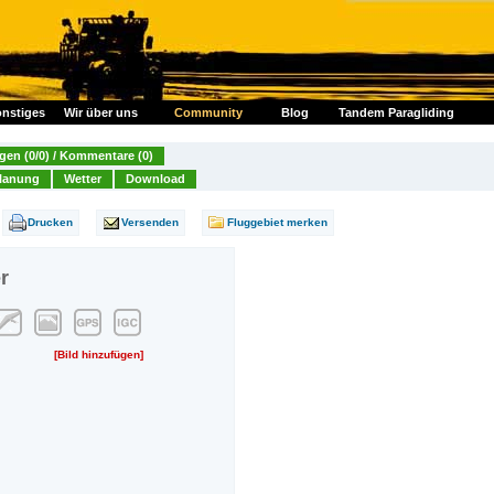
nstiges
Wir über uns
Community
Blog
Tandem Paragliding
en (0/0) / Kommentare (0)
lanung
Wetter
Download
Drucken
Versenden
Fluggebiet merken
r
[Bild hinzufügen]