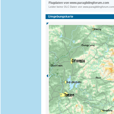
Flugdaten von www.paraglidingforum.com
Leider keine OLC Daten von www.paraglidingforum.co
Umgebungskarte