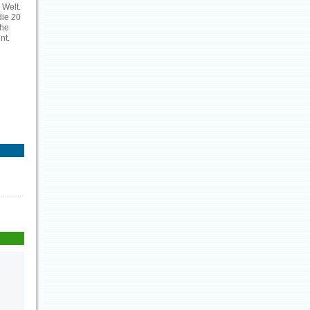
 Welt.
die 20
öhe
nt.