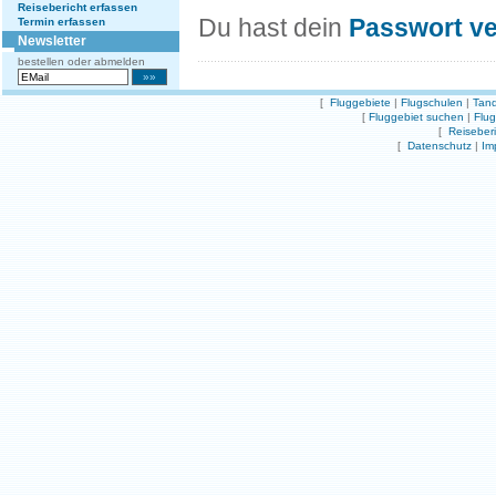
Reisebericht erfassen
Du hast dein
Passwort v
Termin erfassen
Newsletter
bestellen oder abmelden
[
Fluggebiete
|
Flugschulen
|
Tand
[
Fluggebiet suchen
|
Flu
[
Reiseber
[
Datenschutz
|
Im