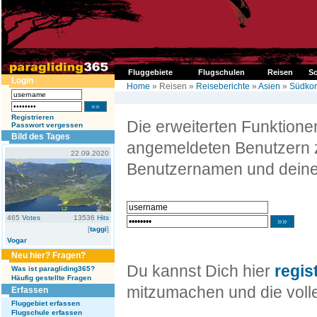
Fluggebiete
Flugschulen
Reisen
So
Login
Home
» Reisen »
Reiseberichte
»
Asien
»
Südko
Registrieren
Die erweiterten Funktion
Passwort vergessen
Bild des Tages
angemeldeten Benutzern z
22.09.2020
Benutzernamen und deine
465
Votes
13536
Hits
[
taggi
]
Vogar
Neu hier? Fragen?
Du kannst Dich hier
regis
Was ist paragliding365?
Häufig gestellte Fragen
mitzumachen und die volle
Erfassen
Fluggebiet erfassen
Flugschule erfassen