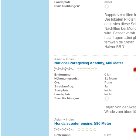
Landeplatz:
mittel
Start Richtungen:
Bappdev = mitten i
Die lokalen Pilote
dass sich diese Sei
Nachtflug bei Mon
wird. Besser vora
nachfragen ...bei g
fernweh.de Stefan
Halver BRD
.
Asien » Indien
National Paragliding Acadmy, 600 Meter
Entfernung:
0 km
Höhenuntersch.:
31 Meter
Ort:
Pune
Streckenflug:
Ja
Startplatz:
leicht
Landeplatz:
leicht
Start Richtungen:
Rajan von der Akad
Winde zum üben für
Asien » Indien
Honda scooter engine, 580 Meter
Entfernung:
0 km