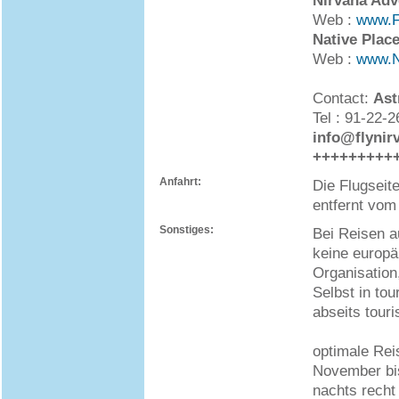
Nirvana Adv
Web :
www.F
Native Plac
Web :
www.N
Contact:
Ast
Tel : 91-22-
info@flynir
+++++++++
Anfahrt:
Die Flugseit
entfernt vom
Sonstiges:
Bei Reisen a
keine europä
Organisation
Selbst in to
abseits tour
optimale Rei
November bis
nachts recht