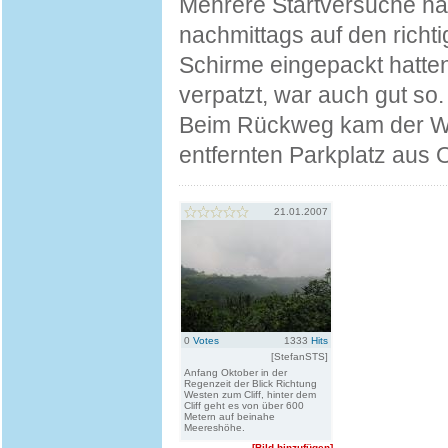
Mehrere Startversuche ha
nachmittags auf den richt
Schirme eingepackt hatte
verpatzt, war auch gut so.
Beim Rückweg kam der Win
entfernten Parkplatz aus 
21.01.2007
0
Votes
1333
Hits
[StefanSTS]
Anfang Oktober in der
Regenzeit der Blick Richtung
Westen zum Cliff, hinter dem
Cliff geht es von über 600
Metern auf beinahe
Meereshöhe.
[Bild hinzufügen]