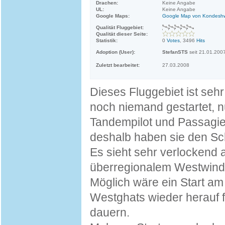
Drachen:
Keine Angabe
UL:
Keine Angabe
Google Maps:
Google Map von Kondeshwa
Qualität Fluggebiet:
Qualität dieser Seite:
Statistik:
0
Votes
, 3496
Hits
Adoption (User):
StefanSTS
seit 21.01.200
Zuletzt bearbeitet:
27.03.2008
Dieses Fluggebiet ist seh
noch niemand gestartet, n
Tandempilot und Passagier 
deshalb haben sie den Sc
Es sieht sehr verlockend
überregionalem Westwind 
Möglich wäre ein Start a
Westghats wieder herauf 
dauern.