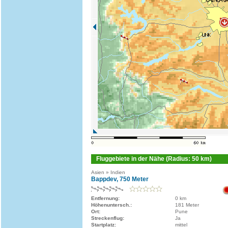
Fluggebiete in der Nähe (Radius: 50 km)
Asien » Indien
Bappdev, 750 Meter
Entfernung:
0 km
Höhenuntersch.:
181 Meter
Ort:
Pune
Streckenflug:
Ja
Startplatz:
mittel