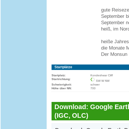
gute Reiseze
September b
September no
heiß, im Nord
heiße Jahres
die Monate M
Der Monsun 
Startplätze
Startplatz:
Kondeshwar Cliff
Startrichtung:
SW W NW
Schwierigkeit:
schwer
Höhe über NN:
700
Download: Google Earth
(IGC, OLC)