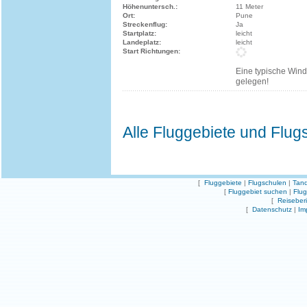
Höhenuntersch.:
11 Meter
Ort:
Pune
Streckenflug:
Ja
Startplatz:
leicht
Landeplatz:
leicht
Start Richtungen:
Eine typische Wind
gelegen!
Alle Fluggebiete und Flug
[
Fluggebiete
|
Flugschulen
|
Tand
[
Fluggebiet suchen
|
Flu
[
Reiseber
[
Datenschutz
|
Im