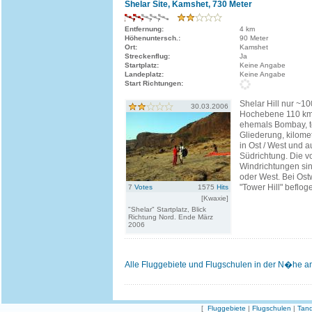
Shelar Site, Kamshet, 730 Meter
Entfernung:
4 km
Höhenuntersch.:
90 Meter
Ort:
Kamshet
Streckenflug:
Ja
Startplatz:
Keine Angabe
Landeplatz:
Keine Angabe
Start Richtungen:
Shelar Hill nur ~1
30.03.2006
Hochebene 110 km 
ehemals Bombay, t
Gliederung, kilome
in Ost / West und a
Südrichtung. Die 
Windrichtungen si
oder West. Bei Ost
"Tower Hill" befloge
7
Votes
1575
Hits
[Kwaxie]
"Shelar" Startplatz, Blick
Richtung Nord. Ende März
2006
Alle Fluggebiete und Flugschulen in der N�he a
[
Fluggebiete
|
Flugschulen
|
Tand