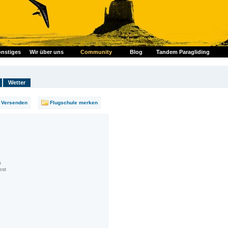
nstiges
Wir über uns
Community
Blog
Tandem Paragliding
Wetter
Versenden
Flugschule merken
s
est