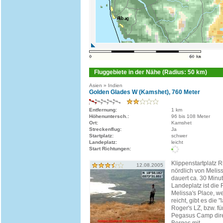
Fluggebiete in der Nähe (Radius: 50 km)
Asien » Indien
Golden Glades W (Kamshet), 760 Meter
Entfernung:
1 km
Höhenuntersch.:
96 bis 108 Meter
Ort:
Kamshet
Streckenflug:
Ja
Startplatz:
schwer
Landeplatz:
leicht
Start Richtungen:
Klippenstartplatz 
12.08.2005
nördlich von Meliss
dauert ca. 30 Minu
Landeplatz ist die 
Melissa's Place, w
reicht, gibt es die 
Roger's LZ, bzw. fü
Pegasus Camp dir