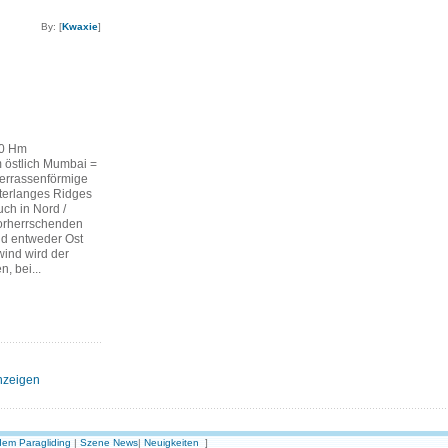
By: [
Kwaxie
]
00 Hm
östlich Mumbai =
errassenförmige
terlanges Ridges
uch in Nord /
vorherrschenden
nd entweder Ost
wind wird der
n, bei...
nzeigen
em Paragliding
|
Szene News
|
Neuigkeiten
]