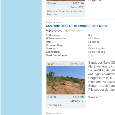
Berges mit...
3
Votes
1417
Hits
[StefanSTS]
Blick vom Startplatz nach dem
Monsun.
Asien » Indien
Sandeeps Take Off (Kamshet), 1082 Meter
Entfernung:
3 km
Höhenuntersch.:
482 Meter
Ort:
Kamshet
Streckenflug:
Ja
Startplatz:
Keine Angabe
Landeplatz:
Keine Angabe
Start Richtungen:
Sundeeps Take Off 
21.01.2006
Fly-Erweiterung vo
Der Aufstieg dauert
dafür gibt es auf b
Berges eine tolle L
Stauseen zu bewu
Benannt nach dem 
Piloten, der dort ges
3
Votes
1878
Hits
Walk and...
[StefanSTS]
The way up.
Asien » Indien