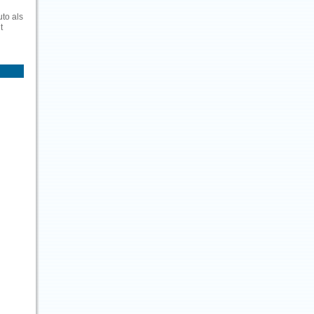
to als
t