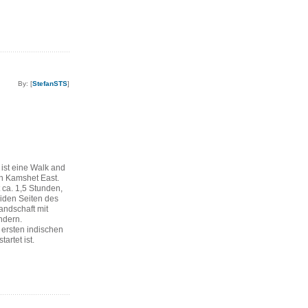
By: [
StefanSTS
]
ist eine Walk and
n Kamshet East.
 ca. 1,5 Stunden,
eiden Seiten des
andschaft mit
ndern.
ersten indischen
tartet ist.