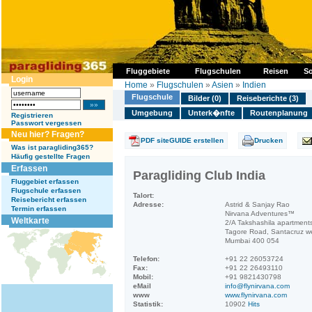
Fluggebiete
Flugschulen
Reisen
So
Login
Home
»
Flugschulen
»
Asien
»
Indien
Flugschule
Bilder (0)
Reiseberichte (3)
Umgebung
Unterk�nfte
Routenplanung
Registrieren
Passwort vergessen
Neu hier? Fragen?
PDF siteGUIDE erstellen
Drucken
Was ist paragliding365?
Häufig gestellte Fragen
Erfassen
Paragliding Club India
Fluggebiet erfassen
Flugschule erfassen
Talort:
Reisebericht erfassen
Adresse:
Astrid & Sanjay Rao
Termin erfassen
Nirvana Adventures™
Weltkarte
2/A Takshashila apartment
Tagore Road, Santacruz w
Mumbai 400 054
Telefon:
+91 22 26053724
Fax:
+91 22 26493110
Mobil:
+91 9821430798
eMail
info@flynirvana.com
www
www.flynirvana.com
Statistik:
10902
Hits