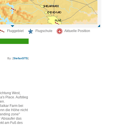
Fluggebiet
Flugschule
Aktuelle Position
By: [
StefanSTS
]
Richtung West,
a's Place. Aufstieg
ten.
Raikar Farm bei
enn die Höhe nicht
"landing zone"
r Absaufer das
ekt am Fuß des