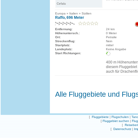
Cefalu
Europa » Italien » Sizilien
Raffo, 696 Meter
Entfernung:
24 km
Höhenuntersch.:
0 Meter
Ort:
Petralie
Streckenflug:
Nein
Startplatz:
mittel
Landeplatz:
Keine Angabe
Start Richtungen:
400 m Höhenuntersc
diesem Fluggebiet
auch für Drachenfl
Alle Fluggebiete und Flug
[
Fluggebiete
|
Flugschulen
|
Tand
[
Fluggebiet suchen
|
Flu
[
Reiseber
[
Datenschutz
|
Im