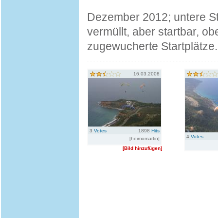
Dezember 2012; untere Star
vermüllt, aber startbar, obe
zugewucherte Startplätze.
16.03.2008
3
Votes
1898
Hits
4
Votes
[heimomartin]
[Bild hinzufügen]