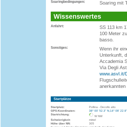
Soaringbedingungen:
Soaring mit 
Wissenswertes
Anfahrt:
SS 113 km 17
100 Meter zu
basso.
Sonstiges:
Wenn ihr ein
Unterkunft, 
Accademia Si
Via Degli Ast
www.asvl.it/
Flugschulleit
anerkannten 
Startplätze
Startplatz:
Pollina - Decollo alto
GPS-Koordinaten:
38° 00' 52.3'' N,14° 08' 22.9'
Startrichtung:
W NW
Schwierigkeit:
mittel
Höhe über NN:
305