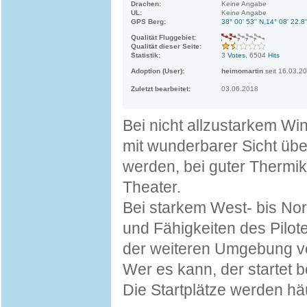
Drachen:
Keine Angabe
UL:
Keine Angabe
GPS Berg:
38° 00' 53'' N,14° 08' 22.8'
Qualität Fluggebiet:
Qualität dieser Seite:
Statistik:
3
Votes
, 6504
Hits
Adoption (User):
heimomartin
seit 16.03.2
Zuletzt bearbeitet:
03.06.2018
Bei nicht allzustarkem Wi
mit wunderbarer Sicht üb
werden, bei guter Thermik
Theater.
Bei starkem West- bis Nor
und Fähigkeiten des Pilote
der weiteren Umgebung vo
Wer es kann, der startet 
Die Startplätze werden häu