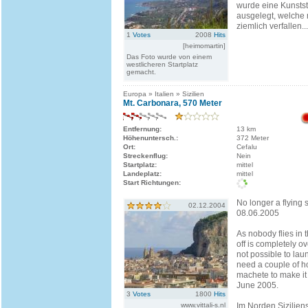
wurde eine Kunstst
ausgelegt, welche 
ziemlich verfallen...
1
Votes
2008
Hits
[heimomartin]
Das Foto wurde von einem
westlicheren Startplatz
gemacht.
Europa » Italien » Sizilien
Mt. Carbonara, 570 Meter
Entfernung:
13 km
Höhenuntersch.:
372 Meter
Ort:
Cefalu
Streckenflug:
Nein
Startplatz:
mittel
Landeplatz:
mittel
Start Richtungen:
No longer a flying s
02.12.2004
08.06.2005
As nobody flies in 
off is completely o
not possible to la
need a couple of h
machete to make it
June 2005.
3
Votes
1800
Hits
www.vittali-s.nl
Im Norden Siziliens,