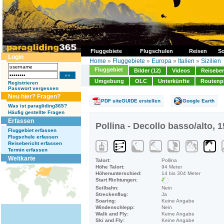
Fluggebiete
Flugschulen
Reisen
So
Login
Home
»
Fluggebiete
»
Europa
»
Italien
»
Sizilien
Fluggebiet
Bilder (12)
Videos
Reiseber
Umgebung
OLC
Unterkünfte
Routenp
Registrieren
Passwort vergessen
Neu hier? Fragen?
PDF siteGUIDE erstellen
Google Earth
Was ist paragliding365?
Häufig gestellte Fragen
Erfassen
Pollina - Decollo basso/alto, 
Fluggebiet erfassen
Flugschule erfassen
Reisebericht erfassen
Termin erfassen
Weltkarte
Talort:
Pollina
Höhe Talort:
94 Meter
Höhenunterschied:
14 bis 304 Meter
Start Richtungen:
Seilbahn:
Nein
Streckenflug:
Ja
Soaring:
Keine Angabe
Windenschlepp:
Nein
Walk and Fly:
Keine Angabe
Ski and Fly:
Keine Angabe