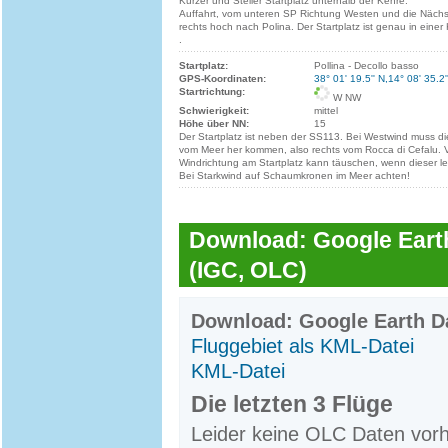
Kurzer und Steiler Startplatz unterhalb der Kehre.
Auffahrt, vom unteren SP Richtung Westen und die Näch
rechts hoch nach Polina. Der Startplatz ist genau in einer
.
Startplatz:
Pollina - Decollo basso
GPS-Koordinaten:
38° 01' 19.5'' N,14° 08' 35.2'
Startrichtung:
W NW
Schwierigkeit:
mittel
Höhe über NN:
15
Der Startplatz ist neben der SS113. Bei Westwind muss d
vom Meer her kommen, also rechts vom Rocca di Cefalu. Vo
Windrichtung am Startplatz kann täuschen, wenn dieser lei
Bei Starkwind auf Schaumkronen im Meer achten!
Download: Google Earth
(IGC, OLC)
Download: Google Earth Da
Fluggebiet als KML-Datei
KML-Datei
Die letzten 3 Flüge
Leider keine OLC Daten vor