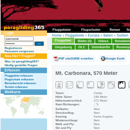
Fluggebiete
Flugschulen
Reisen
So
Login
Home
»
Fluggebiete
»
Europa
»
Italien
»
Sizilien
Fluggebiet
Bilder (5)
Videos
Reiseberi
Umgebung
OLC
Unterkünfte
Routenp
Registrieren
Passwort vergessen
Neu hier? Fragen?
PDF siteGUIDE erstellen
Google Earth
Was ist paragliding365?
Häufig gestellte Fragen
Erfassen
Mt. Carbonara, 570 Meter
Fluggebiet erfassen
Flugschule erfassen
Reisebericht erfassen
Termin erfassen
Weltkarte
Talort:
Cefalu
Höhe Talort:
198 Meter
Höhenunterschied:
372 Meter
Start Richtungen:
Seilbahn:
Nein
Streckenflug:
Nein
Soaring:
Keine Angabe
Windenschlepp:
Nein
Walk and Fly:
Nein
Ski and Fly:
Nein