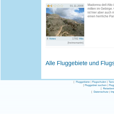
Madonna dell Alto i
01.11.2008
mitten im Gebirge. 
ist hier aber auch 
einen herrliche Pa
8
Votes
1782
Hits
[heimomartin]
Alle Fluggebiete und Flug
[
Fluggebiete
|
Flugschulen
|
Tand
[
Fluggebiet suchen
|
Flu
[
Reiseber
[
Datenschutz
|
Im