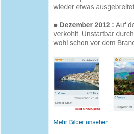
wieder etwas ausgebreite
■
Dezember 2012 :
Auf de
verkohlt. Unstartbar durch
wohl schon vor dem Brand 
02.12.2004
1
Votes
962
Hits
6
Votes
www.sizilien.co.at
Cefalu Stadt
Startplatz Mt
[Bild hinzufügen]
Mehr Bilder ansehen