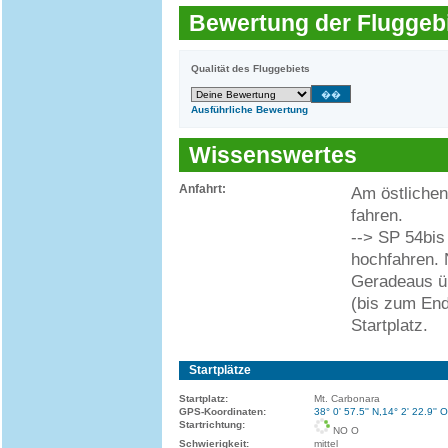
Bewertung der Fluggebi
Qualität des Fluggebiets
Ausführliche Bewertung
Wissenswertes
Anfahrt:
Am östlichen
fahren.
--> SP 54bis
hochfahren. 
Geradeaus üb
(bis zum En
Startplatz.
Startplätze
Startplatz:
Mt. Carbonara
GPS-Koordinaten:
38° 0' 57.5'' N,14° 2' 22.9'' O
Startrichtung:
NO O
Schwierigkeit:
mittel