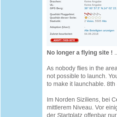
Drachen:
Keine Angabe
UL:
Keine Angabe
GPS Berg:
38° 00' 57.5'' N,14° 02' 22.
Qualität Fluggebiet:
Qualität dieser Seite:
Statistik:
2
Votes
, 5505
Hits
Adoption (User):
-
Alle Beteiligten anzeigen
Zuletzt bearbeitet:
04.06.2018
No longer a flying site !
.
As nobody flies in the area
not possible to launch. Y
to make it launchable. 8t
Im Norden Siziliens, bei Ce
mittlerem Niveau. Vor ein
der Startplatz offenbar nu