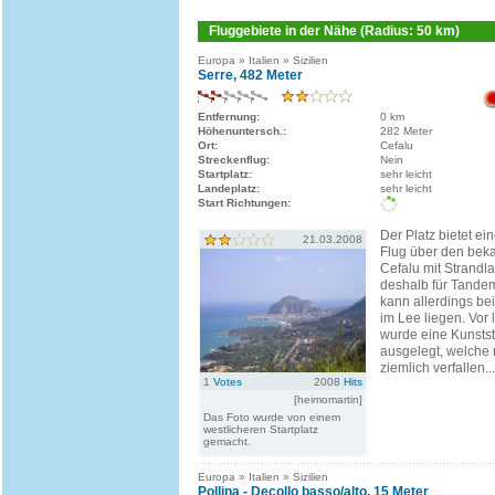
Fluggebiete in der Nähe (Radius: 50 km)
Europa » Italien » Sizilien
Serre, 482 Meter
Entfernung:
0 km
Höhenuntersch.:
282 Meter
Ort:
Cefalu
Streckenflug:
Nein
Startplatz:
sehr leicht
Landeplatz:
sehr leicht
Start Richtungen:
Der Platz bietet ei
21.03.2008
Flug über den beka
Cefalu mit Strandl
deshalb für Tandemf
kann allerdings be
im Lee liegen. Vor 
wurde eine Kunstst
ausgelegt, welche 
ziemlich verfallen...
1
Votes
2008
Hits
[heimomartin]
Das Foto wurde von einem
westlicheren Startplatz
gemacht.
Europa » Italien » Sizilien
Pollina - Decollo basso/alto, 15 Meter