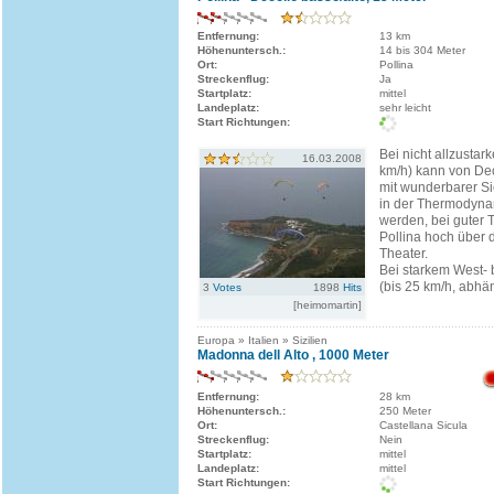
Entfernung:
13 km
Höhenuntersch.:
14 bis 304 Meter
Ort:
Pollina
Streckenflug:
Ja
Startplatz:
mittel
Landeplatz:
sehr leicht
Start Richtungen:
Bei nicht allzustar
16.03.2008
km/h) kann von Dec
mit wunderbarer Si
in der Thermodyna
werden, bei guter 
Pollina hoch über 
Theater.
Bei starkem West-
(bis 25 km/h, abhän
3
Votes
1898
Hits
[heimomartin]
Europa » Italien » Sizilien
Madonna dell Alto , 1000 Meter
Entfernung:
28 km
Höhenuntersch.:
250 Meter
Ort:
Castellana Sicula
Streckenflug:
Nein
Startplatz:
mittel
Landeplatz:
mittel
Start Richtungen: