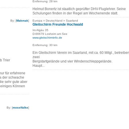
Entfernung: 28 km
Helmut Bonertz ist staatlich geprüfter DHV-Fluglehrer. Seine
Schulungen finden in der Regel am Wochenende statt.
By: [
Makmak
]
Europa » Deutschland » Saarland
Gleitschirm Freunde Hochwald
Im Algäu 35
D-66679 Losheim am See
www.gleitschirminfo.de
Entfernung: 30 km
Ein Gleitschirm Verein im Saarland, mit ca. 60 Mitgl., betreibe
zwei
b Trier
Bergstartgelände und vier Windenschleppgelände.
Haupt...
nur für erfahrene
da der schwache
ie sehr gute aber
 einiges Können
By: [
moselfalke
]