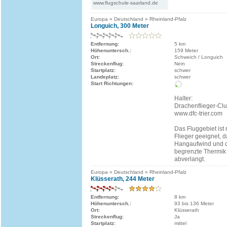
www.flugschule-saarland.de
Europa » Deutschland » Rheinland-Pfalz
Longuich, 300 Meter
Entfernung:
5 km
Höhenuntersch.:
159 Meter
Ort:
Schweich / Longuich
Streckenflug:
Nein
Startplatz:
schwer
Landeplatz:
schwer
Start Richtungen:
Halter:
Drachenflieger-Clu
www.dfc-trier.com
Das Fluggebiet ist 
Flieger geeignet, 
Hangaufwind und d
begrenzte Thermik
abverlangt.
Europa » Deutschland » Rheinland-Pfalz
Klüsserath, 244 Meter
Entfernung:
8 km
Höhenuntersch.:
93 bis 136 Meter
Ort:
Klüsserath
Streckenflug:
Ja
Startplatz:
mittel