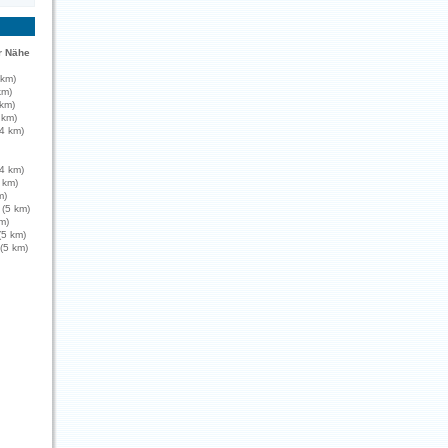
r Nähe
 km)
km)
km)
 km)
4 km)
4 km)
 km)
m)
 (5 km)
m)
(5 km)
(5 km)