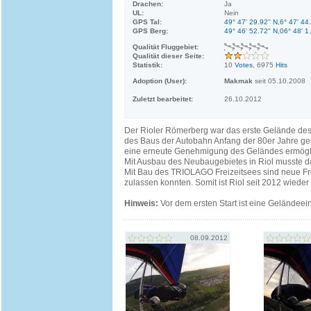
Drachen:
Ja
UL:
Nein
GPS Tal:
49° 47' 29.92'' N,6° 47' 44
GPS Berg:
49° 46' 52.72'' N,06° 48' 1
Qualität Fluggebiet:
Qualität dieser Seite:
Statistik:
10
Votes
, 6975
Hits
Adoption (User):
Makmak
seit 05.10.2008
Zuletzt bearbeitet:
26.10.2012
Der Rioler Römerberg war das erste Gelände des 
des Baus der Autobahn Anfang der 80er Jahre g
eine erneute Genehmigung des Geländes ermöglic
Mit Ausbau des Neubaugebietes in Riol musste 
Mit Bau des TRIOLAGO Freizeitsees sind neue Fre
zulassen konnten. Somit ist Riol seit 2012 wieder 
Hinweis:
Vor dem ersten Start ist eine Geländeei
08.09.2012