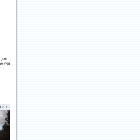
wegen
he war
0.2012