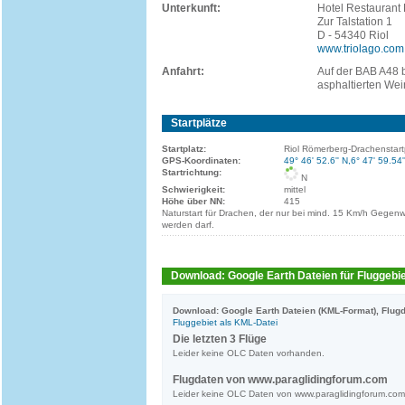
Unterkunft:
Hotel Restaurant
Zur Talstation 1
D - 54340 Riol
www.triolago.com
Anfahrt:
Auf der BAB A48 b
asphaltierten We
Startplätze
Startplatz:
Riol Römerberg-Drachenstart
GPS-Koordinaten:
49° 46' 52.6'' N,6° 47' 59.54'
Startrichtung:
N
Schwierigkeit:
mittel
Höhe über NN:
415
Naturstart für Drachen, der nur bei mind. 15 Km/h Gegen
werden darf.
Download: Google Earth Dateien für Fluggebie
Download: Google Earth Dateien (KML-Format), Flugd
Fluggebiet als KML-Datei
Die letzten 3 Flüge
Leider keine OLC Daten vorhanden.
Flugdaten von www.paraglidingforum.com
Leider keine OLC Daten von www.paraglidingforum.co