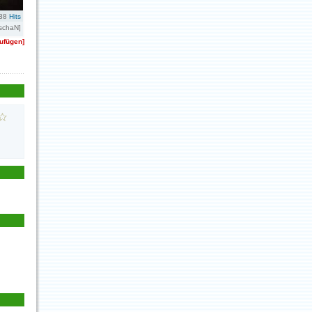
38
Hits
schaN]
zufügen]