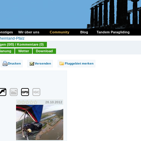
nstiges
Wir über uns
Community
Blog
Tandem Paragliding
heinland-Pfalz
en (0/0) / Kommentare (0)
lanung
Wetter
Download
Drucken
Versenden
Fluggebiet merken
26.10.2012