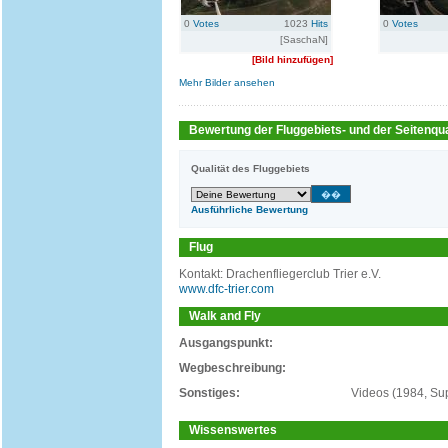
0
Votes
1023
Hits
0
Votes
[SaschaN]
[Bild hinzufügen]
Mehr Bilder ansehen
Bewertung der Fluggebiets- und der Seitenqua
Qualität des Fluggebiets
Ausführliche Bewertung
Flug
Kontakt: Drachenfliegerclub Trier e.V.
www.dfc-trier.com
Walk and Fly
Ausgangspunkt:
Wegbeschreibung:
Sonstiges:
Videos (1984, Sup
Wissenswertes