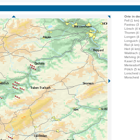
Orte in de
Fell (1 km)
Fastrau (3
Lörsch (4 
Thomm (4 
Longen (4
Longuich (
Riol (4 km)
Herl (4 km)
Waldrach (
Mehring (4
Kasel (5 k
Mertesdorf
Pölich (5 k
Lorscheid 
Morscheid 