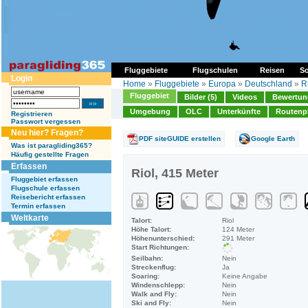
Fluggebiete
Flugschulen
Reisen
So
Login
Home
»
Fluggebiete
»
Europa
»
Deutschland
»
R
Fluggebiet
Bilder (5)
Videos
Bewertung
Umgebung
OLC
Unterkünfte
Routenp
Registrieren
Passwort vergessen
Neu hier? Fragen?
PDF siteGUIDE erstellen
Google Earth
Was ist paragliding365?
Häufig gestellte Fragen
Erfassen
Riol, 415 Meter
Fluggebiet erfassen
Flugschule erfassen
Reisebericht erfassen
Termin erfassen
Weltkarte
Talort:
Riol
Höhe Talort:
124 Meter
Höhenunterschied:
291 Meter
Start Richtungen:
Seilbahn:
Nein
Streckenflug:
Ja
Soaring:
Keine Angabe
Windenschlepp:
Nein
Walk and Fly:
Nein
Ski and Fly:
Nein