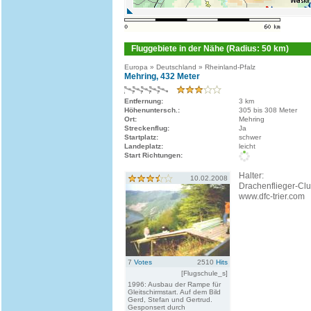
Fluggebiete in der Nähe (Radius: 50 km)
Europa » Deutschland » Rheinland-Pfalz
Mehring, 432 Meter
Entfernung:
3 km
Höhenuntersch.:
305 bis 308 Meter
Ort:
Mehring
Streckenflug:
Ja
Startplatz:
schwer
Landeplatz:
leicht
Start Richtungen:
Halter:
10.02.2008
Drachenflieger-Clu
www.dfc-trier.com
7
Votes
2510
Hits
[Flugschule_s]
1996: Ausbau der Rampe für
Gleitschirmstart. Auf dem Bild
Gerd, Stefan und Gertrud.
Gesponsert durch