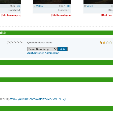
936
Hits
0
Votes
1037
Hits
0
Votes
9
[SaschaN]
[SaschaN]
[Sa
[Bild hinzufügen]
[Bild hinzufügen]
[Bild hin
lität
Qualität dieser Seite
Ausführlicher Kommentar
er 8!!!)
www.youtube.com/watch?v=27kxT_912jE