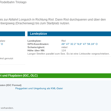
 Rodelbahn Triolago
is zur Abfahrt Longuich in Richtung Riol. Dann Riol durchqueren und über den
inbergsweg (Drachenweg) bis zum Startplatz nutzen.
Landeplätze
platz
Landeplatz:
Riol
' O
GPS-Koordinaten:
49° 47' 32.2'' N,6° 47' 58.18'' O
Schwierigkeit:
mittel
Höhe über NN:
124
Langer Streifen parallel zum See. Es ist eine Linksvolte vorgeschrieben.
wind genutzt
t und Flugdaten (IGC, OLC)
aten (IGC Format)
Fluggebiet und Umgebung als KML-Datei
m vorhanden.