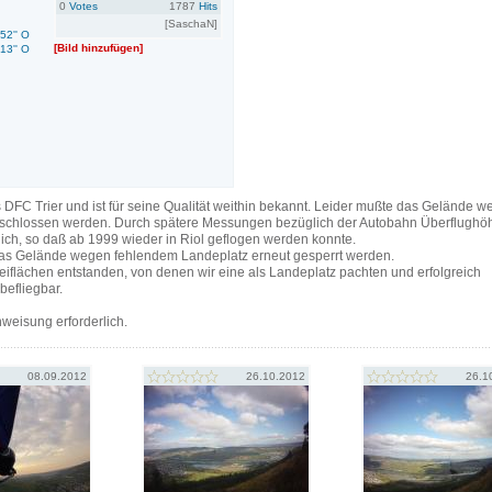
0
Votes
1787
Hits
[SaschaN]
.52'' O
[Bild hinzufügen]
.13'' O
DFC Trier und ist für seine Qualität weithin bekannt. Leider mußte das Gelände 
eschlossen werden. Durch spätere Messungen bezüglich der Autobahn Überflughö
h, so daß ab 1999 wieder in Riol geflogen werden konnte.
das Gelände wegen fehlendem Landeplatz erneut gesperrt werden.
iflächen entstanden, von denen wir eine als Landeplatz pachten und erfolgreich
befliegbar.
nweisung erforderlich.
08.09.2012
26.10.2012
26.1