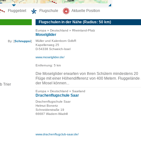
Fluggebiet
Flugschule
Aktuelle Position
Flugschulen in der Nähe (Radius: 50 km)
Europa » Deutschland » Rheinland-Pfalz
Moselglider
Müller und Kalenborn GdbR
By: [
Schnuppsi
]
Kapellenweg 25
D-54338 Schweich-Issel
www.moselglider.de/
Entfernung: 5 km
Die Moselglider erwarten von Ihren Schülern mindestens 20
Flüge mit einer Höhendifferenz von 400 Metern. Fluggelände
der Mosel können...
b Trier
Europa » Deutschland » Saarland
Drachenflugschule Saar
Drachenflugschule Saar
Helmut Bonertz
Schneiderstraße 19
66687 Wadern-Wadrill
www.drachenflugclub-saar.de/