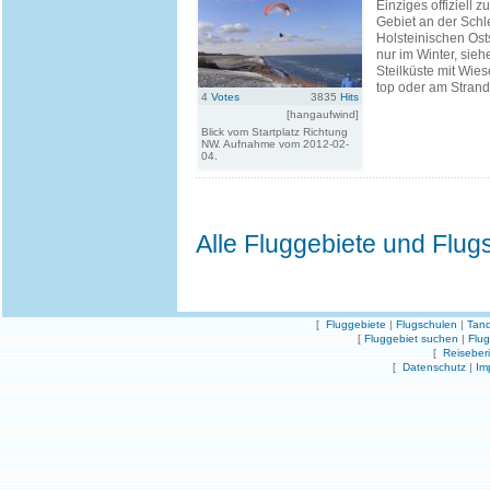
Einziges offiziell 
Gebiet an der Schl
Holsteinischen Ost
nur im Winter, sieh
Steilküste mit Wie
top oder am Strand
4
Votes
3835
Hits
[hangaufwind]
Blick vom Startplatz Richtung
NW. Aufnahme vom 2012-02-
04.
Alle Fluggebiete und Flug
[
Fluggebiete
|
Flugschulen
|
Tand
[
Fluggebiet suchen
|
Flu
[
Reiseber
[
Datenschutz
|
Im