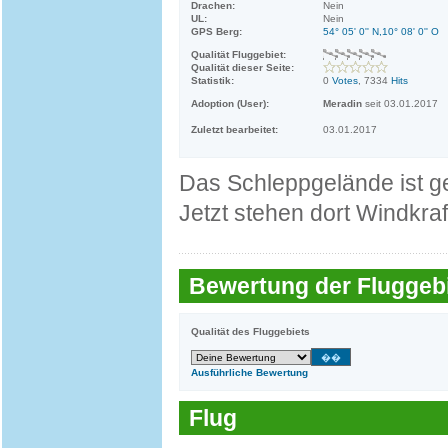
Drachen:
Nein
UL:
Nein
GPS Berg:
54° 05' 0'' N,10° 08' 0'' O
Qualität Fluggebiet:
Qualität dieser Seite:
Statistik:
0
Votes
, 7334
Hits
Adoption (User):
Meradin
seit 03.01.2017
Zuletzt bearbeitet:
03.01.2017
Das Schleppgelände ist g
Jetzt stehen dort Windkr
Bewertung der Fluggebi
Qualität des Fluggebiets
Ausführliche Bewertung
Flug