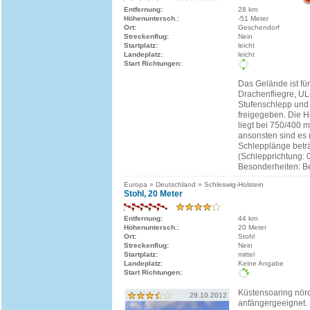
Entfernung:
28 km
Höhenuntersch.:
-51 Meter
Ort:
Geschendorf
Streckenflug:
Nein
Startplatz:
leicht
Landeplatz:
leicht
Start Richtungen:
Das Gelände ist für
Drachenfliegre, UL
Stufenschlepp und 
freigegeben. Die 
liegt bei 750/400
ansonsten sind es 
Schlepplänge betr
(Schlepprichtung: 
Besonderheiten: Bei
Europa » Deutschland » Schleswig-Holstein
Stohl, 20 Meter
Entfernung:
44 km
Höhenuntersch.:
20 Meter
Ort:
Stohl
Streckenflug:
Nein
Startplatz:
mittel
Landeplatz:
Keine Angabe
Start Richtungen:
Küstensoaring nörd
29.10.2012
anfängergeeignet.