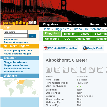
Fluggebiete
Flugschulen
Reisen
So
Login
Home
»
Fluggebiete
»
Europa
»
Deutschland
»
S
Fluggebiet
Bilder (0)
Videos
Bewertung
Umgebung
OLC
Unterkünfte
Routenp
Registrieren
Passwort vergessen
Neu hier? Fragen?
PDF siteGUIDE erstellen
Google Earth
Was ist paragliding365?
Häufig gestellte Fragen
Erfassen
Altbokhorst, 0 Meter
Fluggebiet erfassen
Flugschule erfassen
Reisebericht erfassen
Termin erfassen
Weltkarte
Talort:
Schillsdorf
Höhe Talort:
52 Meter
Höhenunterschied:
-52 Meter
Start Richtungen:
Seilbahn:
Nein
Streckenflug:
Nein
Soaring:
Keine Angabe
Windenschlepp:
Nein
Walk and Fly:
Nein
Ski and Fly:
Nein