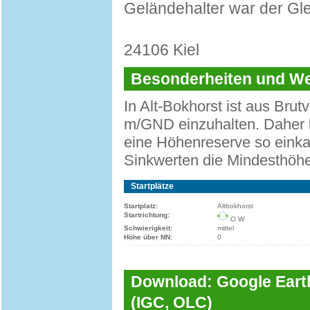
Geländehalter war der Gle
24106 Kiel
Besonderheiten und 
In Alt-Bokhorst ist aus Bru
m/GND einzuhalten. Daher b
eine Höhenreserve so einkal
Sinkwerten die Mindesthöhe 
Startplätze
Startplatz:
Altbokhorst
Startrichtung:
O W
Schwierigkeit:
mittel
Höhe über NN:
0
Download: Google Earth
(IGC, OLC)