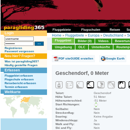
Fluggebiete
Flugschulen
Reisen
So
Login
Home
»
Fluggebiete
»
Europa
»
Deutschland
»
S
Fluggebiet
Bilder (0)
Videos
Bewertung
Umgebung
OLC
Unterkünfte
Routenp
Registrieren
Passwort vergessen
Neu hier? Fragen?
PDF siteGUIDE erstellen
Google Earth
Was ist paragliding365?
Häufig gestellte Fragen
Erfassen
Geschendorf, 0 Meter
Fluggebiet erfassen
Flugschule erfassen
Reisebericht erfassen
Termin erfassen
Weltkarte
Talort:
Geschendorf
Höhe Talort:
51 Meter
Höhenunterschied:
-51 Meter
Start Richtungen:
Seilbahn:
Nein
Streckenflug:
Nein
Soaring:
Keine Angabe
Windenschlepp:
Ja
Walk and Fly:
Nein
Ski and Fly:
Nein