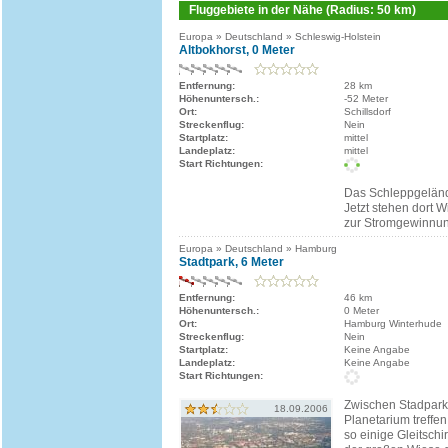
Fluggebiete in der Nähe (Radius: 50 km)
Europa » Deutschland » Schleswig-Holstein
Altbokhorst, 0 Meter
Entfernung:
28 km
Höhenuntersch.:
-52 Meter
Ort:
Schillsdorf
Streckenflug:
Nein
Startplatz:
mittel
Landeplatz:
mittel
Start Richtungen:
Das Schleppgeländ
Jetzt stehen dort 
zur Stromgewinnun
Europa » Deutschland » Hamburg
Stadtpark, 6 Meter
Entfernung:
46 km
Höhenuntersch.:
0 Meter
Ort:
Hamburg Winterhude
Streckenflug:
Nein
Startplatz:
Keine Angabe
Landeplatz:
Keine Angabe
Start Richtungen:
Zwischen Stadpar
18.09.2006
Planetarium treffen
so einige Gleitschi