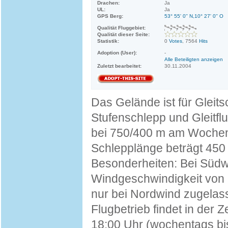
Drachen:
Ja
UL:
Ja
GPS Berg:
53° 55' 0'' N,10° 27' 0'' O
Qualität Fluggebiet:
Qualität dieser Seite:
Statistik:
0
Votes
, 7564
Hits
Adoption (User):
-
Alle Beteiligten anzeigen
Zuletzt bearbeitet:
30.11.2004
Das Gelände ist für Gleit
Stufenschlepp und Gleitfl
bei 750/400 m am Wochen
Schlepplänge beträgt 450 
Besonderheiten: Bei Südwin
Windgeschwindigkeit von 
nur bei Nordwind zugelas
Flugbetrieb findet in der 
18:00 Uhr (wochentags bis