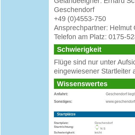
Geländeeigner: Erhard Sc
Geschendorf
+49 (0)4553-750
Ansprechpartner: Helmut 
Telefon am Platz: 0175-5
Schwierigkeit
Flüge sind nur unter Aufs
eingewiesener Startleiter
Wissenswertes
Anfahrt:
Geschendorf lieg
Sonstiges:
www.geschendorf
Startplätze
Startplatz:
Geschendorf
Startrichtung:
N S
Schwierigkeit:
leicht