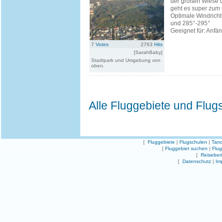
der großen Wiese 
geht es super zum
Optimale Windrich
und 285°-295°
Geeignet für: Anfä
7
Votes
2763
Hits
[SarahBaby]
Stadtpark und Umgebung von
oben.
Alle Fluggebiete und Flug
[
Fluggebiete
|
Flugschulen
|
Tand
[
Fluggebiet suchen
|
Flu
[
Reiseber
[
Datenschutz
|
Im