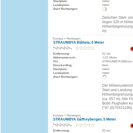
Startplatz:
mittel
Landeplatz:
mittel
Start Richtungen:
Zwischen Start- un
liegen 320 m Höhe
Höhenbegrenzung: 
m).
Europa » Norwegen
STRAUMØYA Blåheia, 0 Meter
Entfernung:
91 km
Höhenuntersch.:
-125 Meter
Ort:
STRAUMØYA Blåheia
Streckenflug:
Nein
Startplatz:
mittel
Landeplatz:
mittel
Start Richtungen:
Der Höhenuntersc
Start und Landung 
Höhenbegrenzung l
(ca. 457 m). Alle 
Bodö Flughafen ko
(*47 (0)75521190).
Europa » Norwegen
STRAUMØYA Gåffreybergan, 5 Meter
Entfernung:
92 km