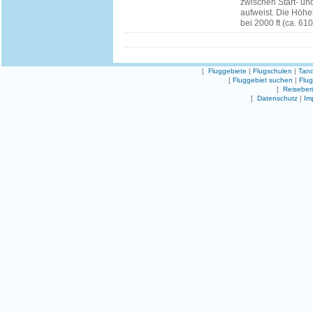
zwischen Start- un
aufweist. Die Höhe
bei 2000 ft (ca. 610
[
Fluggebiete
|
Flugschulen
|
Tand
[
Fluggebiet suchen
|
Flu
[
Reiseber
[
Datenschutz
|
Im