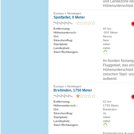
und Landezone lie
Höhenunterschied.
Europa » Norwegen
Sjonfjellet, 0 Meter
Entfernung:
40 km
Höhenuntersch.:
-300 Meter
Ort:
Nesna
Streckenflug:
Nein
Startplatz:
mittel
Landeplatz:
mittel
Start Richtungen:
Im Norden Norwege
Fluggebiet, das ei
Höhenunterschied
zwischen Start- un
aufweist.
Europa » Norwegen
Breitinden, 1750 Meter
Entfernung:
42 km
Höhenuntersch.:
1750 Meter
Ort:
Breitinden
Streckenflug:
Ja
Startplatz:
mittel
Landeplatz:
mittel
Start Richtungen:
Fantastische Aussi