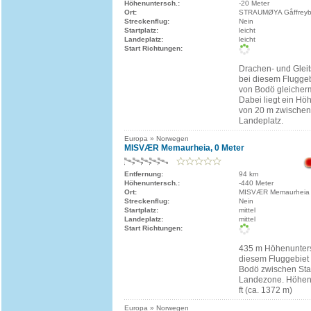
Höhenuntersch.:
-20 Meter
Ort:
STRAUMØYA Gåffreyb
Streckenflug:
Nein
Startplatz:
leicht
Landeplatz:
leicht
Start Richtungen:
Drachen- und Gleits
bei diesem Fluggeb
von Bodö gleicher
Dabei liegt ein Hö
von 20 m zwischen 
Landeplatz.
Europa » Norwegen
MISVÆR Memaurheia, 0 Meter
Entfernung:
94 km
Höhenuntersch.:
-440 Meter
Ort:
MISVÆR Memaurheia
Streckenflug:
Nein
Startplatz:
mittel
Landeplatz:
mittel
Start Richtungen:
435 m Höhenunters
diesem Fluggebiet
Bodö zwischen Sta
Landezone. Höhen
ft (ca. 1372 m)
Europa » Norwegen