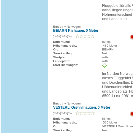
Fluggebiet für alle
dabei liegen unge
Höhenunterschied 
und Landeplatz.
Europa » Norwegen
BEIARN Rishågen, 0 Meter
Entfernung:
80 km
Höhenuntersch.:
-480 Meter
Ort:
BEIARN
Streckenflug:
Nein
Startplatz:
mittel
Landeplatz:
mittel
Start Richtungen:
Im Norden Norwege
dieses Fluggebiet f
und Drachenflug. 
Höhenunterschied 
und Landeplatz. 
6500 ft ( ca. 1981 m
Europa » Norwegen
VESTERLI Grønnlihaugen, 0 Meter
Entfernung:
86 km
Höhenuntersch.:
-520 Meter
Ort:
VESTERLI Grønnliha
Streckenflug:
Nein