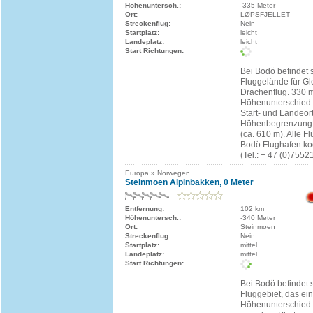
Höhenuntersch.:
-335 Meter
Ort:
LØPSFJELLET
Streckenflug:
Nein
Startplatz:
leicht
Landeplatz:
leicht
Start Richtungen:
Bei Bodö befindet 
Fluggelände für Gl
Drachenflug. 330 
Höhenunterschied 
Start- und Landeort
Höhenbegrenzung li
(ca. 610 m). Alle 
Bodö Flughafen ko
(Tel.: + 47 (0)7552
Europa » Norwegen
Steinmoen Alpinbakken, 0 Meter
Entfernung:
102 km
Höhenuntersch.:
-340 Meter
Ort:
Steinmoen
Streckenflug:
Nein
Startplatz:
mittel
Landeplatz:
mittel
Start Richtungen:
Bei Bodö befindet 
Fluggebiet, das ei
Höhenunterschied