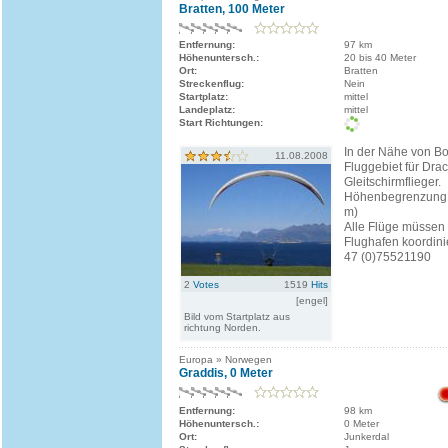
Bratten, 100 Meter
Entfernung:
97 km
Höhenuntersch.:
20 bis 40 Meter
Ort:
Bratten
Streckenflug:
Nein
Startplatz:
mittel
Landeplatz:
mittel
Start Richtungen:
In der Nähe von Bo
11.08.2008
Fluggebiet für Dra
Gleitschirmflieger.
Höhenbegrenzung: 
m)
Alle Flüge müssen
Flughafen koordinie
47 (0)75521190
2
Votes
1519
Hits
[engel]
Bild vom Startplatz aus
richtung Norden.
Europa » Norwegen
Graddis, 0 Meter
Entfernung:
98 km
Höhenuntersch.:
0 Meter
Ort:
Junkerdal