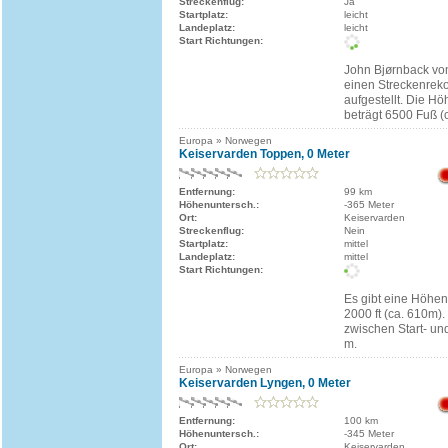
Streckenflug:
Ja
Startplatz:
leicht
Landeplatz:
leicht
Start Richtungen:
John Bjørnback vo
einen Streckenrek
aufgestellt. Die 
beträgt 6500 Fuß (
Europa » Norwegen
Keiservarden Toppen, 0 Meter
Entfernung:
99 km
Höhenuntersch.:
-365 Meter
Ort:
Keiservarden
Streckenflug:
Nein
Startplatz:
mittel
Landeplatz:
mittel
Start Richtungen:
Es gibt eine Höhe
2000 ft (ca. 610m)
zwischen Start- un
m.
Europa » Norwegen
Keiservarden Lyngen, 0 Meter
Entfernung:
100 km
Höhenuntersch.:
-345 Meter
Ort:
Keiservarden