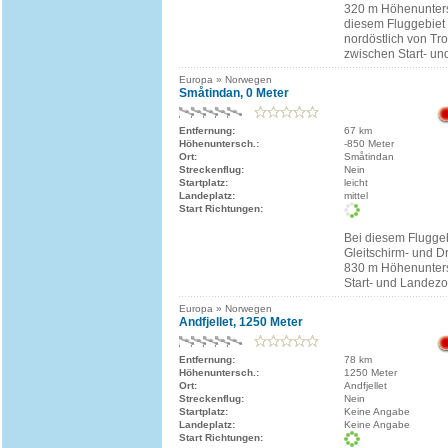
320 m Höhenunters
diesem Fluggebiet 
nordöstlich von Tr
zwischen Start- un
Europa » Norwegen
Småtindan, 0 Meter
Entfernung:
67 km
Höhenuntersch.:
-850 Meter
Ort:
Småtindan
Streckenflug:
Nein
Startplatz:
leicht
Landeplatz:
mittel
Start Richtungen:
Bei diesem Fluggeb
Gleitschirm- und D
830 m Höhenunter
Start- und Landezo
Europa » Norwegen
Andfjellet, 1250 Meter
Entfernung:
78 km
Höhenuntersch.:
1250 Meter
Ort:
Andfjellet
Streckenflug:
Nein
Startplatz:
Keine Angabe
Landeplatz:
Keine Angabe
Start Richtungen: