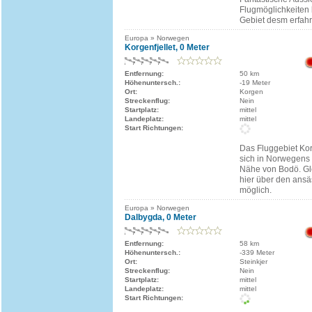
Flugmöglichkeiten 
Gebiet desm erfahr
Europa » Norwegen
Korgenfjellet, 0 Meter
Entfernung:
50 km
Höhenuntersch.:
-19 Meter
Ort:
Korgen
Streckenflug:
Nein
Startplatz:
mittel
Landeplatz:
mittel
Start Richtungen:
Das Fluggebiet Korg
sich in Norwegens 
Nähe von Bodö. Gle
hier über den ansä
möglich.
Europa » Norwegen
Dalbygda, 0 Meter
Entfernung:
58 km
Höhenuntersch.:
-339 Meter
Ort:
Steinkjer
Streckenflug:
Nein
Startplatz:
mittel
Landeplatz:
mittel
Start Richtungen: