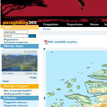
Fluggebiete
Flugschulen
Reisen
So
Login
Home
Registrieren
PDF siteGUIDE erstellen
Passwort vergessen
Bild des Tages
22.09.2020
465
Votes
13536
Hits
[
taggi
]
Vogar
Neu hier? Fragen?
Was ist paragliding365?
Häufig gestellte Fragen
Erfassen
Fluggebiet erfassen
Flugschule erfassen