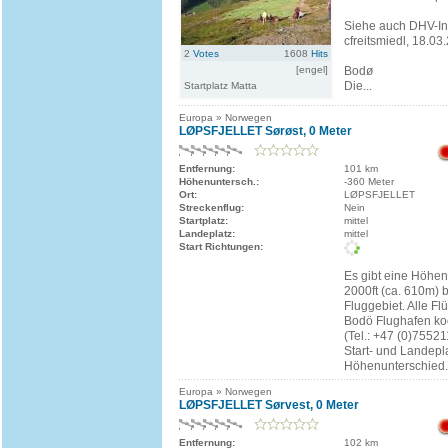
Siehe auch DHV-In
cfreitsmiedl, 18.03
2
Votes
1608
Hits
[engel]
Bodø
Die...
Startplatz Matta
Europa » Norwegen
LØPSFJELLET Sørøst, 0 Meter
Entfernung:
101 km
Höhenuntersch.:
-360 Meter
Ort:
LØPSFJELLET
Streckenflug:
Nein
Startplatz:
mittel
Landeplatz:
mittel
Start Richtungen:
Es gibt eine Höhe
2000ft (ca. 610m) 
Fluggebiet. Alle F
Bodö Flughafen ko
(Tel.: +47 (0)7552
Start- und Landepl
Höhenunterschied.
Europa » Norwegen
LØPSFJELLET Sørvest, 0 Meter
Entfernung:
102 km