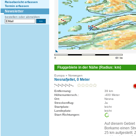
Reisebericht erfassen
Termin erfassen
Newsletter
bestellen oder abmelden
Fluggebiete in der Nähe (Radius: km)
Europa » Norwegen
Nesnafjellet, 0 Meter
Entfernung:
39 km
Höhenuntersch.:
-400 Meter
Ort:
Nesna
Streckenflug:
Ja
Startplatz:
leicht
Landeplatz:
leicht
Start Richtungen:
Auf diesem Gebiet 
Borkamo einen Str
25 km aufgestellt. 