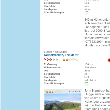
Streckenflug:
Nein
Startplatz:
mittel
Landeplatz:
mittel
Start Richtungen:
340 m Höhenunters
sich zwischen Star
Landegebiet. Die
liegt bei 2000 ft (ca
Flüge müssen vom
koordiniert werden 
(0)75521190) - mi
Minuten vor dem Fl
Europa » Norwegen
Keiservarden, 370 Meter
Entfernung:
100 km
Höhenuntersch.:
300 Meter
Ort:
Bodo
Streckenflug:
Ja
Startplatz:
leicht
Landeplatz:
sehr leicht
Start Richtungen:
John Bjørnback ha
13.08.2008
Fluggelände einen
von 46 km aufgestel
Höhenbegrenzung: 
m). Der Höhenunte
Start- und Landepl