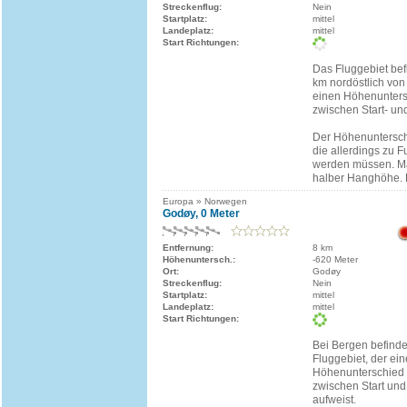
Streckenflug:
Nein
Startplatz:
mittel
Landeplatz:
mittel
Start Richtungen:
Das Fluggebiet bef
km nordöstlich von
einen Höhenunters
zwischen Start- un
Der Höhenuntersch
die allerdings zu 
werden müssen. Man
halber Hanghöhe. Di
Europa » Norwegen
Godøy, 0 Meter
Entfernung:
8 km
Höhenuntersch.:
-620 Meter
Ort:
Godøy
Streckenflug:
Nein
Startplatz:
mittel
Landeplatz:
mittel
Start Richtungen:
Bei Bergen befinde
Fluggebiet, der ei
Höhenunterschied
zwischen Start un
aufweist.