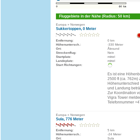
Fluggebiete in der Nähe (Radius: 50 km)
Europa » Norwegen
Sukkertoppen, 0 Meter
Entfernung:
0 km
Höhenuntersch.:
-330 Meter
Ort:
Ålesund
Streckenflug:
Nein
Startplatz:
mittel
Landeplatz:
mittel
Start Richtungen:
Es ist eine Höhen
2500 ft (ca. 762m)
Höhenunterschied 
und Landung beträ
Zur Koordination v
Vigra Tower melden
Telefonnummer +47
Europa » Norwegen
Sula, 776 Meter
Entfernung:
5 km
Höhenuntersch.:
-24 Meter
Ort:
Sula