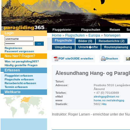
Fluggebiete
Flugschulen
Reisen
So
Login
Home
»
Flugschulen
»
Europa
»
Norwegen
Flugschule
Bilder (0)
Reiseberichte (2)
Umgebung
Unterk�nfte
Routenplanung
Registrieren
Passwort vergessen
Neu hier? Fragen?
PDF siteGUIDE erstellen
Drucken
Was ist paragliding365?
Häufig gestellte Fragen
Erfassen
Ålesundhang Hang- og Paragl
Fluggebiet erfassen
Flugschule erfassen
Talort:
Reisebericht erfassen
Adresse:
Postboks 5016 Larsgården
Termin erfassen
Ålesund
Weltkarte
Telefon:
+ 47 (0) 70143669
eMail
aleshgpg@start.no
www
home.no.net/aleshgpg
Statistik:
5602
Hits
Instruktor: Roger Larsen - erreichbar unter der 