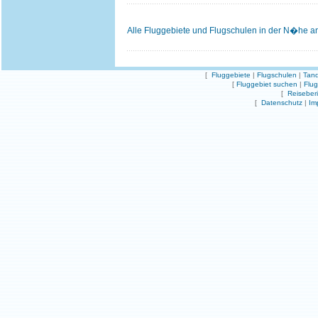
Alle Fluggebiete und Flugschulen in der N�he a
[
Fluggebiete
|
Flugschulen
|
Tand
[
Fluggebiet suchen
|
Flu
[
Reiseber
[
Datenschutz
|
Im