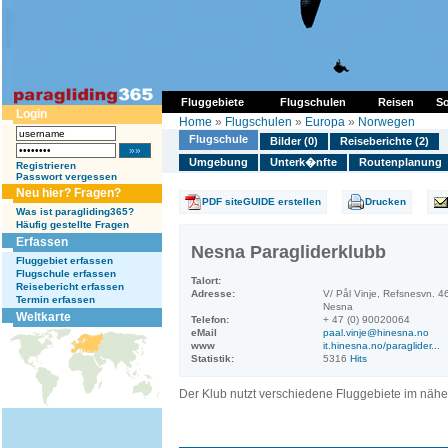
Fluggebiete
Flugschulen
Reisen
So
Login
Home
»
Flugschulen
»
Europa
»
Norwegen
Flugschule
Bilder (0)
Reiseberichte (2)
Umgebung
Unterk�nfte
Routenplanung
Registrieren
Passwort vergessen
Neu hier? Fragen?
PDF siteGUIDE erstellen
Drucken
Was ist paragliding365?
Häufig gestellte Fragen
Erfassen
Nesna Paragliderklubb
Fluggebiet erfassen
Flugschule erfassen
Talort:
Reisebericht erfassen
Adresse:
V/ Pål Vinje, Refsnesvn. 4
Termin erfassen
Nesna
Weltkarte
Telefon:
+ 47 (0) 90020064
eMail
paal.vinje@hinesna.no
www
it.hinesna.no/paraglider...
Statistik:
5316
Hits
Der Klub nutzt verschiedene Fluggebiete im nähe