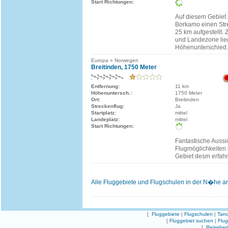
Start Richtungen:
Auf diesem Gebiet 
Borkamo einen Str
25 km aufgestellt. 
und Landezone lie
Höhenunterschied.
Europa » Norwegen
Breitinden, 1750 Meter
Entfernung:
11 km
Höhenuntersch.:
1750 Meter
Ort:
Breitinden
Streckenflug:
Ja
Startplatz:
mittel
Landeplatz:
mittel
Start Richtungen:
Fantastische Aussi
Flugmöglichkeiten 
Gebiet desm erfahr
Alle Fluggebiete und Flugschulen in der N�he a
[
Fluggebiete
|
Flugschulen
|
Tand
[
Fluggebiet suchen
|
Flu
[
Reiseber