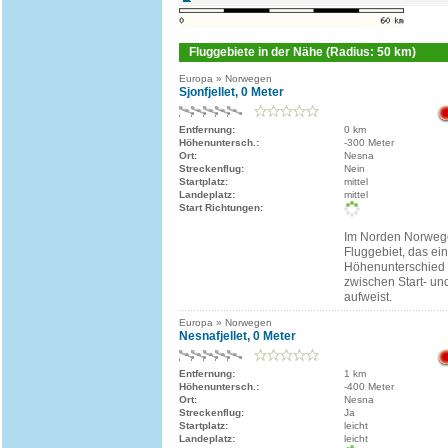
Fluggebiete in der Nähe (Radius: 50 km)
Europa » Norwegen
Sjonfjellet, 0 Meter
Entfernung:
0 km
Höhenuntersch.:
-300 Meter
Ort:
Nesna
Streckenflug:
Nein
Startplatz:
mittel
Landeplatz:
mittel
Start Richtungen:
Im Norden Norwege
Fluggebiet, das ei
Höhenunterschied
zwischen Start- un
aufweist.
Europa » Norwegen
Nesnafjellet, 0 Meter
Entfernung:
1 km
Höhenuntersch.:
-400 Meter
Ort:
Nesna
Streckenflug:
Ja
Startplatz:
leicht
Landeplatz:
leicht