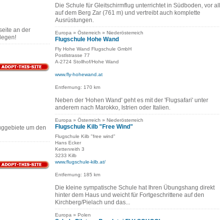
Die Schule für Gleitschirmflug unterrichtet in Südboden, vor a
auf dem Berg Zar (761 m) und vertreibt auch komplette
Ausrüstungen.
eite an der
Europa » Österreich » Niederösterreich
legen!
Flugschule Hohe Wand
Fly Hohe Wand Flugschule GmbH
Postlstrasse 77
A-2724 Stollhof/Hohe Wand
www.fly-hohewand.at
Entfernung: 170 km
Neben der 'Hohen Wand' geht es mit der 'Flugsafari' unter
anderem nach Marokko, Istrien oder Italien.
Europa » Österreich » Niederösterreich
Flugschule Kilb "Free Wind"
luggebiete um den
Flugschule Kilb "free wind"
Hans Ecker
Kettenreith 3
3233 Kilb
www.flugschule-kilb.at/
Entfernung: 185 km
Die kleine sympatische Schule hat Ihren Übungshang direkt
hinter dem Haus und weicht für Fortgeschrittene auf den
Kirchberg/Pielach und das...
Europa » Polen