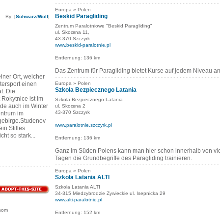
Europa » Polen
Beskid Paragliding
By: [
Schwarz/Wolf
]
Zentrum Paralotniowe "Beskid Paragliding"
ul. Skoœna 11,
43-370 Szczyrk
www.beskid-paralotnie.pl
Entfernung: 136 km
Das Zentrum für Paragliding bietet Kurse auf jedem Niveau an
einer Ort, welcher
tersport einen
Europa » Polen
Szkola Bezpiecznego Latania
t. Die
Rokytnice ist im
Szkola Bezpiecznego Latania
de auch im Winter
ul. Skoœna 2
43-370 Szczyrk
entrum im
gebirge.Studenov
www.paralotnie.szczyrk.pl
ein Stilles
cht so stark...
Entfernung: 136 km
Ganz im Süden Polens kann man hier schon innerhalb von vi
Tagen die Grundbegriffe des Paragliding trainieren.
Europa » Polen
Szkola Latania ALTI
Szkola Latania ALTI
34-315 Miedzybrodzie Zywieckie ul. Isepnicka 29
www.alti-paralotnie.pl
hom
Entfernung: 152 km