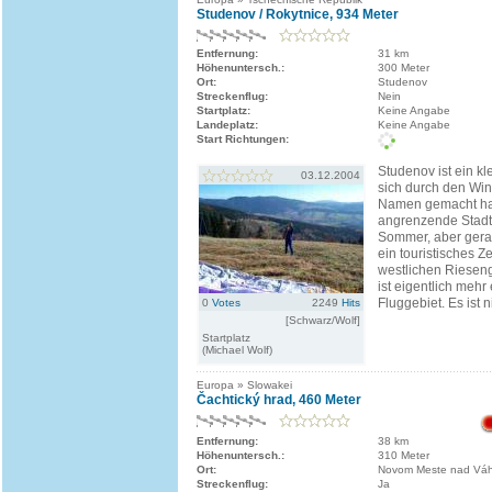
Studenov / Rokytnice, 934 Meter
Entfernung:
31 km
Höhenuntersch.:
300 Meter
Ort:
Studenov
Streckenflug:
Nein
Startplatz:
Keine Angabe
Landeplatz:
Keine Angabe
Start Richtungen:
Studenov ist ein kl
03.12.2004
sich durch den Win
Namen gemacht ha
angrenzende Stadt 
Sommer, aber gera
ein touristisches Z
westlichen Riesen
ist eigentlich mehr 
Fluggebiet. Es ist ni
0
Votes
2249
Hits
[Schwarz/Wolf]
Startplatz
(Michael Wolf)
Europa » Slowakei
Čachtický hrad, 460 Meter
Entfernung:
38 km
Höhenuntersch.:
310 Meter
Ort:
Novom Meste nad Vá
Streckenflug:
Ja