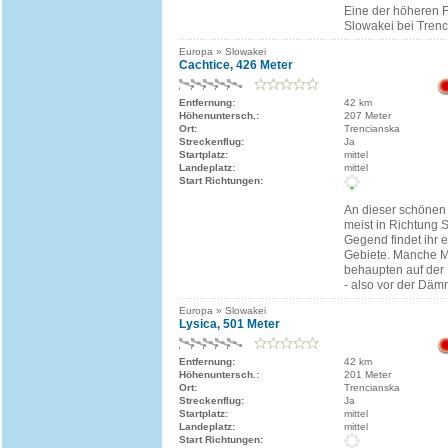
Eine der höheren F
Slowakei bei Trenc
Europa » Slowakei
Cachtice, 426 Meter
Entfernung:
42 km
Höhenuntersch.:
207 Meter
Ort:
Trencianska
Streckenflug:
Ja
Startplatz:
mittel
Landeplatz:
mittel
Start Richtungen:
An dieser schönen 
meist in Richtung 
Gegend findet ihr 
Gebiete. Manche 
behaupten auf der 
- also vor der Däm
Europa » Slowakei
Lysica, 501 Meter
Entfernung:
42 km
Höhenuntersch.:
201 Meter
Ort:
Trencianska
Streckenflug:
Ja
Startplatz:
mittel
Landeplatz:
mittel
Start Richtungen: