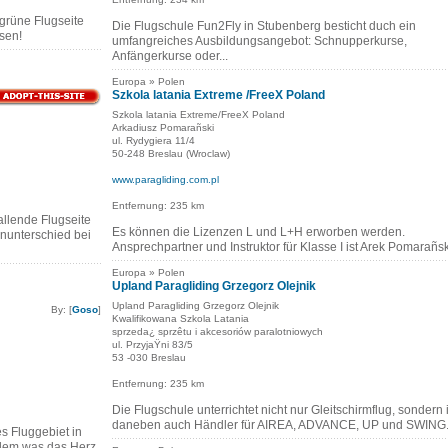
 grüne Flugseite
Die Flugschule Fun2Fly in Stubenberg besticht duch ein
ssen!
umfangreiches Ausbildungsangebot: Schnupperkurse,
Anfängerkurse oder...
Europa » Polen
Szkola latania Extreme /FreeX Poland
Szkola latania Extreme/FreeX Poland
Arkadiusz Pomarañski
ul. Rydygiera 11/4
50-248 Breslau (Wroclaw)
www.paragliding.com.pl
Entfernung: 235 km
allende Flugseite
Es können die Lizenzen L und L+H erworben werden.
nunterschied bei
Ansprechpartner und Instruktor für Klasse I ist Arek Pomarañsk
Europa » Polen
Upland Paragliding Grzegorz Olejnik
Upland Paragliding Grzegorz Olejnik
By: [
Goso
]
Kwalifikowana Szkola Latania
sprzeda¿ sprzêtu i akcesoriów paralotniowych
ul. PrzyjaŸni 83/5
53 -030 Breslau
Entfernung: 235 km
Die Flugschule unterrichtet nicht nur Gleitschirmflug, sondern i
daneben auch Händler für AIREA, ADVANCE, UP und SWING
s Fluggebiet in
llem was das Herz