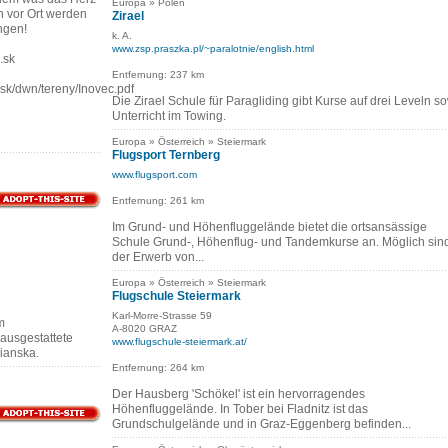
Europa » Polen
n vor Ort werden
Zirael
ngen!
k. A.
www.zsp.praszka.pl/~paralotnie/english.html
.sk
Entfernung: 237 km
sk/dwn/tereny/Inovec.pdf
Die Zirael Schule für Paragliding gibt Kurse auf drei Leveln s
Unterricht im Towing.
Europa » Österreich » Steiermark
Flugsport Ternberg
www.flugsport.com
Entfernung: 261 km
Im Grund- und Höhenfluggelände bietet die ortsansässige
Schule Grund-, Höhenflug- und Tandemkurse an. Möglich sin
der Erwerb von...
Europa » Österreich » Steiermark
Flugschule Steiermark
Karl-Morre-Strasse 59
m
A-8020 GRAZ
ausgestattete
www.flugschule-steiermark.at/
cianska.
Entfernung: 264 km
Der Hausberg 'Schökel' ist ein hervorragendes
Höhenfluggelände. In Tober bei Fladnitz ist das
Grundschulgelände und in Graz-Eggenberg befinden...