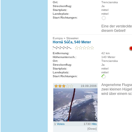
Ort:
Trencianska
Streckenflug:
Ja
Startplatz:
mittel
Landeplatz:
mittel
Start Richtungen:
Eine der versteckt
diesem Gebiet!
Europa » Slowakei
Horná Súča, 540 Meter
Entfernung:
42 km
Höhenuntersch.:
140 Meter
Ort:
Trencianska
Streckenflug:
Ja
Startplatz:
mittel
Landeplatz:
mittel
Start Richtungen:
Angenehme Flugse
19.09.2006
zwei kleinen Hügel
wird über einem sc
1
Votes
1730
Hits
[Goso]