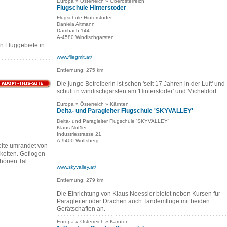
Europa » Österreich » Oberösterreich
Flugschule Hinterstoder
Flugschule Hinterstoder
Daniela Altmann
Dambach 144
A-4580 Windischgarsten
en Fluggebiete in
www.fliegmit.at/
Entfernung: 275 km
Die junge Betreiberin ist schon 'seit 17 Jahren in der Luft' und
schult in windischgarsten am 'Hinterstoder' und Micheldorf.
Europa » Österreich » Kärnten
Delta- und Paragleiter Flugschule 'SKYVALLEY'
Delta- und Paragleiter Flugschule 'SKYVALLEY'
Klaus Nößler
Industriestrasse 21
A-9400 Wolfsberg
ite umrandet von
ketten. Geflogen
hönen Tal.
www.skyvalley.at/
Entfernung: 279 km
Die Einrichtung von Klaus Noessler bietet neben Kursen für
Paragleiter oder Drachen auch Tandemflüge mit beiden
Gerätschaften an.
Europa » Österreich » Kärnten