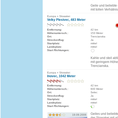
Geile und beliebte
mit tollen Verhätni
Europa » Slowakei
Velky Plesivec, 483 Meter
Entfernung:
42 km
Höhenuntersch.:
153 Meter
Ort:
Trencianska
Streckenflug:
Ja
Startplatz:
mittel
Landeplatz:
mittel
Start Richtungen:
Kahle und steil abf
mit geringem Höhe
Trencianska.
Europa » Slowakei
Inovec, 1042 Meter
Entfernung:
42 km
Höhenuntersch.:
600 Meter
Ort:
Selec
Streckenflug:
Ja
Startplatz:
mittel
Landeplatz:
mittel
Start Richtungen:
Geiles und beliebte
19.09.2006
der Slowakei mit a