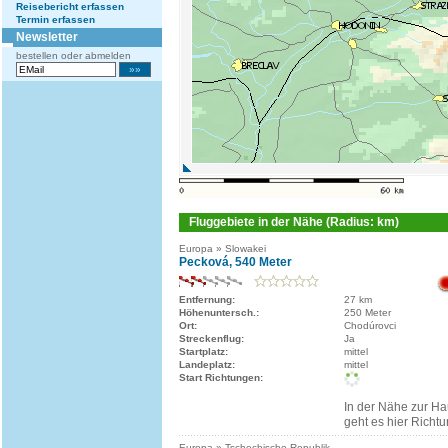
Reisebericht erfassen
Termin erfassen
Newsletter
bestellen oder abmelden
Fluggebiete in der Nähe (Radius: km)
Europa » Slowakei
Pecková, 540 Meter
Entfernung:
27 km
Höhenuntersch.:
250 Meter
Ort:
Chodúrovci
Streckenflug:
Ja
Startplatz:
mittel
Landeplatz:
mittel
Start Richtungen:
In der Nähe zur Ha
geht es hier Richt
Europa » Tschechische Republik