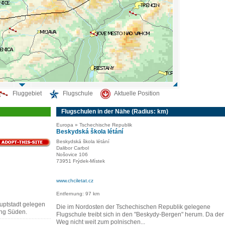
Fluggebiet
Flugschule
Aktuelle Position
Flugschulen in der Nähe (Radius: km)
Europa » Tschechische Republik
Beskydská škola létání
Beskydská škola létání
Dalibor Carbol
Nošovice 106
73951 Frýdek-Místek
www.chciletat.cz
Entfernung: 97 km
uptstadt gelegen
Die im Nordosten der Tschechischen Republik gelegene
ung Süden.
Flugschule treibt sich in den "Beskydy-Bergen" herum. Da der
Weg nicht weit zum polnischen...