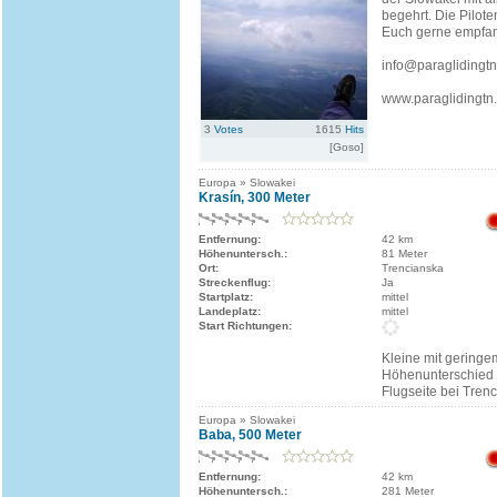
begehrt. Die Pilote
Euch gerne empfa
info@paraglidingtn
www.paraglidingtn.
3
Votes
1615
Hits
[Goso]
Europa » Slowakei
Krasín, 300 Meter
Entfernung:
42 km
Höhenuntersch.:
81 Meter
Ort:
Trencianska
Streckenflug:
Ja
Startplatz:
mittel
Landeplatz:
mittel
Start Richtungen:
Kleine mit geringe
Höhenunterschied 
Flugseite bei Tren
Europa » Slowakei
Baba, 500 Meter
Entfernung:
42 km
Höhenuntersch.:
281 Meter