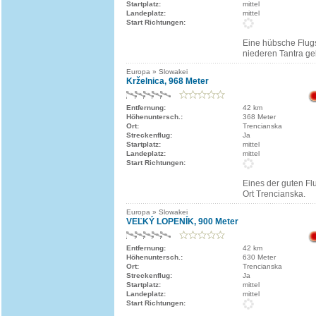
Startplatz:
mittel
Landeplatz:
mittel
Start Richtungen:
Eine hübsche Flugs
niederen Tantra ge
Europa » Slowakei
Krželnica, 968 Meter
Entfernung:
42 km
Höhenuntersch.:
368 Meter
Ort:
Trencianska
Streckenflug:
Ja
Startplatz:
mittel
Landeplatz:
mittel
Start Richtungen:
Eines der guten F
Ort Trencianska.
Europa » Slowakei
VEĽKÝ LOPENÍK, 900 Meter
Entfernung:
42 km
Höhenuntersch.:
630 Meter
Ort:
Trencianska
Streckenflug:
Ja
Startplatz:
mittel
Landeplatz:
mittel
Start Richtungen: