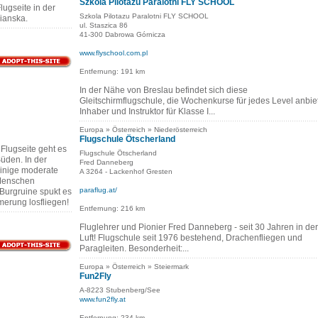
Szkola Pilotazu Paralotni FLY SCHOOL
lugseite in der
Szkola Pilotazu Paralotni FLY SCHOOL
ianska.
ul. Staszica 86
41-300 Dabrowa Górnicza
www.flyschool.com.pl
Entfernung: 191 km
In der Nähe von Breslau befindet sich diese
Gleitschirmflugschule, die Wochenkurse für jedes Level anbiet
Inhaber und Instruktor für Klasse I...
Europa » Österreich » Niederösterreich
Flugschule Ötscherland
Flugseite geht es
Flugschule Ötscherland
Süden. In der
Fred Danneberg
einige moderate
A 3264 - Lackenhof Gresten
Menschen
paraflug.at/
Burgruine spukt es
merung losfliegen!
Entfernung: 216 km
Fluglehrer und Pionier Fred Danneberg - seit 30 Jahren in der
Luft! Flugschule seit 1976 bestehend, Drachenfliegen und
Paragleiten. Besonderheit:...
Europa » Österreich » Steiermark
Fun2Fly
A-8223 Stubenberg/See
www.fun2fly.at
Entfernung: 234 km