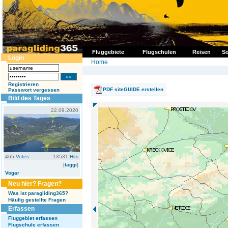
Fluggebiete
Flugschulen
Reisen
So
Login
Home
Registrieren
PDF siteGUIDE erstellen
Passwort vergessen
Bild des Tages
22.09.2020
465
Votes
13531
Hits
[
taggi
]
Vogar
Neu hier? Fragen?
Was ist paragliding365?
Häufig gestellte Fragen
Erfassen
Fluggebiet erfassen
Flugschule erfassen