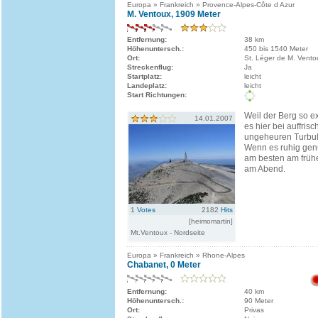
Europa » Frankreich » Provence-Alpes-Côte d Azur
M. Ventoux, 1909 Meter
Entfernung:
38 km
Höhenuntersch.:
450 bis 1540 Meter
Ort:
St. Léger de M. Vento
Streckenflug:
Ja
Startplatz:
leicht
Landeplatz:
leicht
Start Richtungen:
Weil der Berg so ex
14.01.2007
es hier bei auffri
ungeheuren Turbu
Wenn es ruhig genug
am besten am früh
am Abend.
1
Votes
2182
Hits
[heimomartin]
Mt.Ventoux - Nordseite
Europa » Frankreich » Rhone-Alpes
Chabanet, 0 Meter
Entfernung:
40 km
Höhenuntersch.:
90 Meter
Ort:
Privas