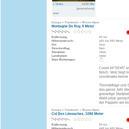
1
Votes
2428
Hits
[peterrehorst]
start
Europa » Frankreich » Rhone-Alpes
Montagne De Ruy, 0 Meter
Entfernung:
45 km
Höhenuntersch.:
400 bis 580 Meter
Ort:
Vesc
Streckenflug:
Nein
Startplatz:
mittel
Landeplatz:
mittel
Start Richtungen:
Coord 44°50'45" un
falsch. Vesc liegt n
coordinates kenne i
Thermikflüge und S
das ganze Jahr übe
grasartige Startpl
Wald urbar gemach
der Pappeln am öst
Europa » Frankreich » Rhone-Alpes
Col Des Limouches, 1086 Meter
Entfernung:
46 km
Höhenuntersch.:
448 bis 460 Meter