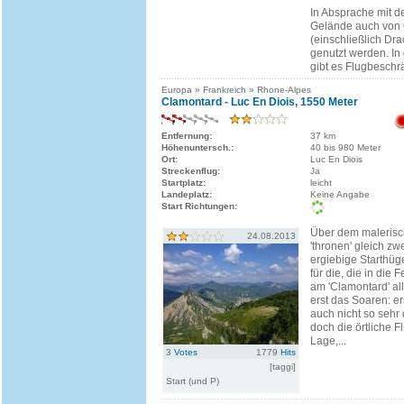
In Absprache mit 
Gelände auch von 
(einschließlich Dra
genutzt werden. In
gibt es Flugbesch
Europa » Frankreich » Rhone-Alpes
Clamontard - Luc En Diois, 1550 Meter
Entfernung:
37 km
Höhenuntersch.:
40 bis 980 Meter
Ort:
Luc En Diois
Streckenflug:
Ja
Startplatz:
leicht
Landeplatz:
Keine Angabe
Start Richtungen:
Über dem malerisc
24.08.2013
'thronen' gleich zw
ergiebige Starthüg
für die, die in die 
am 'Clamontard' al
erst das Soaren: er
auch nicht so sehr 
doch die örtliche F
Lage,...
3
Votes
1779
Hits
[taggi]
Start (und P)