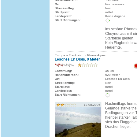
Höhenuntersch.:
150 Meter
Ort:
Rochessauve
Streckenflug:
Nein
Startplatz:
mittel
Landeplatz:
Keine Angabe
Start Richtungen:
Ins schöne Rhonet
Cheynet aus mit ei
Startbrise gleiten.
Kein Flugbetrieb 
Heuernte.
Europa » Frankreich » Rhone-Alpes
Lesches En Diois, 0 Meter
Entfernung:
45 km
Höhenuntersch.:
520 Meter
Ort:
Lesches En Diois
Streckenflug:
Nein
Startplatz:
mittel
Landeplatz:
mittel
Start Richtungen:
Nachmittags herrs
12.08.2006
Gelände starke th
Bedingungen vor. T
hier bei starker Tal
sich das Fluggebiet
Drachenflieger.