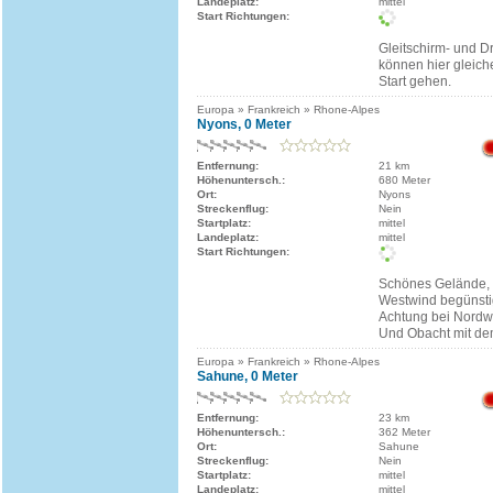
Landeplatz:
mittel
Start Richtungen:
Gleitschirm- und D
können hier gleic
Start gehen.
Europa » Frankreich » Rhone-Alpes
Nyons, 0 Meter
Entfernung:
21 km
Höhenuntersch.:
680 Meter
Ort:
Nyons
Streckenflug:
Nein
Startplatz:
mittel
Landeplatz:
mittel
Start Richtungen:
Schönes Gelände,
Westwind begünstig
Achtung bei Nordw
Und Obacht mit dem
Europa » Frankreich » Rhone-Alpes
Sahune, 0 Meter
Entfernung:
23 km
Höhenuntersch.:
362 Meter
Ort:
Sahune
Streckenflug:
Nein
Startplatz:
mittel
Landeplatz:
mittel