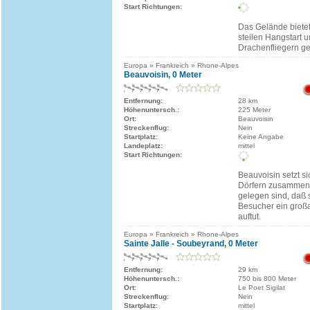
Start Richtungen:
Das Gelände bietet
steilen Hangstart 
Drachenfliegern ge
Europa » Frankreich » Rhone-Alpes
Beauvoisin, 0 Meter
Entfernung:
28 km
Höhenuntersch.:
225 Meter
Ort:
Beauvoisin
Streckenflug:
Nein
Startplatz:
Keine Angabe
Landeplatz:
mittel
Start Richtungen:
Beauvoisin setzt si
Dörfern zusammen,
gelegen sind, daß 
Besucher ein groß
auftut.
Europa » Frankreich » Rhone-Alpes
Sainte Jalle - Soubeyrand, 0 Meter
Entfernung:
29 km
Höhenuntersch.:
750 bis 800 Meter
Ort:
Le Poet Sigilat
Streckenflug:
Nein
Startplatz:
mittel