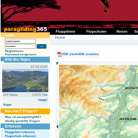
Fluggebiete
Flugschulen
Reisen
So
Login
Home
Registrieren
PDF siteGUIDE erstellen
Passwort vergessen
Bild des Tages
22.09.2020
465
Votes
13535
Hits
[
taggi
]
Vogar
Neu hier? Fragen?
Was ist paragliding365?
Häufig gestellte Fragen
Erfassen
Fluggebiet erfassen
Flugschule erfassen