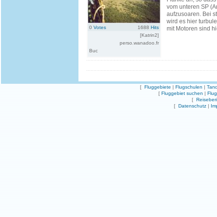
vom unteren SP (A
aufzusoaren. Bei 
wird es hier turbul
0
Votes
1688
Hits
mit Motoren sind hi
[Katrin2]
perso.wanadoo.fr
Buc
[
Fluggebiete
|
Flugschulen
|
Tand
[
Fluggebiet suchen
|
Flu
[
Reiseber
[
Datenschutz
|
Im