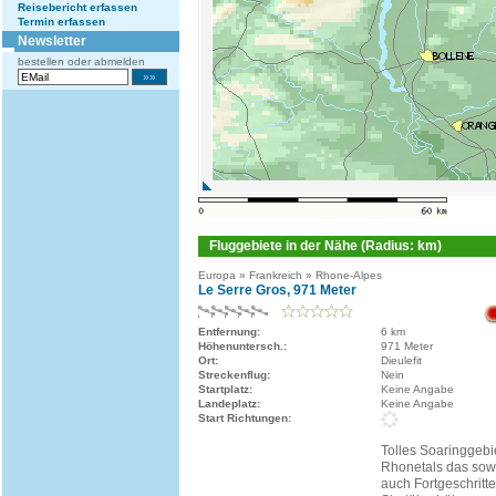
Reisebericht erfassen
Termin erfassen
Newsletter
bestellen oder abmelden
Fluggebiete in der Nähe (Radius: km)
Europa » Frankreich » Rhone-Alpes
Le Serre Gros, 971 Meter
Entfernung:
6 km
Höhenuntersch.:
971 Meter
Ort:
Dieulefit
Streckenflug:
Nein
Startplatz:
Keine Angabe
Landeplatz:
Keine Angabe
Start Richtungen:
Tolles Soaringgebi
Rhonetals das sow
auch Fortgeschritte