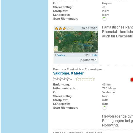
Ort:
Peyrus
Streckenflug:
Ja
Startplatz:
leicht
Landeplatz:
leicht
Start Richtungen:
Fantastisches Pan
26.04.2016
Rhonetal - herrlic
auch für Drachenfli
1
Votes
1286
Hits
[agatheman]
Europa » Frankreich » Rhone-Alpes
Valdrome, 0 Meter
Entfernung:
46 km
Höhenuntersch.:
780 Meter
Ort:
Valdrome
Streckenflug:
Nein
Startplatz:
mittel
Landeplatz:
mittel
Start Richtungen:
Hervorragende dy
Bedingungen bei 
Nordwind.
Europa » Frankreich » Rhone-Alpes