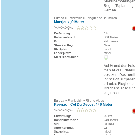
Startüberhöhungen 
Regel; Toplanding 
werden.
Europa » Frankreich » Languedoc-Roussillon
Montjoux, 0 Meter
Entfernung:
8 km
Höhenuntersch.:
300 Meter
Ort:
Valquieres
Streckenflug:
Nein
Startplatz:
mittel
Landeplatz:
mittel
Start Richtungen:
Auf Grund des Felse
man etwas Erfahrun
besitzen. Das her
lohnt sich auf jede
erlaubte Flughöhe
Drachenflieger sin
zugelassen.
Europa » Frankreich » Rhone-Alpes
Roynac - Col Du Deves, 446 Meter
Entfernung:
20 km
Höhenuntersch.:
240 Meter
Ort:
Roynac
Streckenflug:
Ja
Startplatz:
mittel