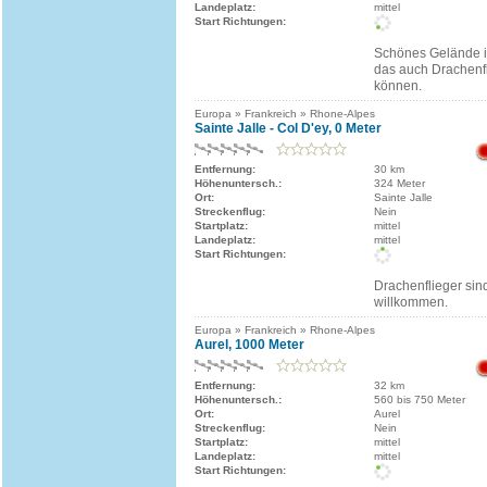
Landeplatz:
mittel
Start Richtungen:
Schönes Gelände i
das auch Drachenf
können.
Europa » Frankreich » Rhone-Alpes
Sainte Jalle - Col D'ey, 0 Meter
Entfernung:
30 km
Höhenuntersch.:
324 Meter
Ort:
Sainte Jalle
Streckenflug:
Nein
Startplatz:
mittel
Landeplatz:
mittel
Start Richtungen:
Drachenflieger sind
willkommen.
Europa » Frankreich » Rhone-Alpes
Aurel, 1000 Meter
Entfernung:
32 km
Höhenuntersch.:
560 bis 750 Meter
Ort:
Aurel
Streckenflug:
Nein
Startplatz:
mittel
Landeplatz:
mittel
Start Richtungen: