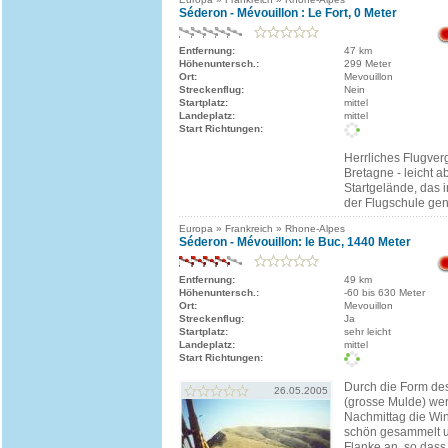
Séderon - Mévouillon : Le Fort, 0 Meter
Entfernung:
47 km
Höhenuntersch.:
299 Meter
Ort:
Mevouillon
Streckenflug:
Nein
Startplatz:
mittel
Landeplatz:
mittel
Start Richtungen:
Herrliches Flugver
Bretagne - leicht 
Startgelände, das 
der Flugschule gen
Europa » Frankreich » Rhone-Alpes
Séderon - Mévouillon: le Buc, 1440 Meter
Entfernung:
49 km
Höhenuntersch.:
-60 bis 630 Meter
Ort:
Mevouillon
Streckenflug:
Ja
Startplatz:
sehr leicht
Landeplatz:
mittel
Start Richtungen:
Durch die Form de
26.05.2005
(grosse Mulde) we
Nachmittag die Win
schön gesammelt u
Flanke an, so dass 