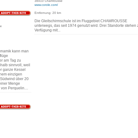
38410 Chamrousse
www.corole.com/
Entfernung: 20 km
Die Gleitschirmschule ist im Fluggebiet CHAMROUSSE
unterwegs, das seit 1974 genutzt wird. Drei Standorte stehen 
se
Verfügung mit...
Dynamik kann man
flüge
er am Tag zu
halb sinnvoll, weil
r ganze Kessel
einem einzigen
i Südwind über 20
einer Menge
von Perquelin....