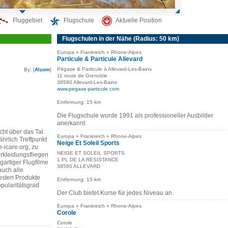
Fluggebiet
Flugschule
Aktuelle Position
Flugschulen in der Nähe (Radius: 50 km)
Europa » Frankreich » Rhone-Alpes
Particule & Particule Allevard
Pégase & Particule à Allevard-Les-Bains
By: [
Alzom
]
11 route de Grenoble
38580 Allevard-Les-Bains
www.pegase-particule.com
Entfernung: 15 km
Die Flugschule wurde 1991 als professioneller Ausbilder
anerkannt.
cht über das Tal.
Europa » Frankreich » Rhone-Alpes
ährlich Treffpunkt
Neige Et Soleil Sports
-icare.org, zu
NEIGE ET SOLEIL SPORTS
rkleidungsfliegen
1 PL DE LA RESISTANCE
gartiger Flugfilme
38580 ALLEVARD
auch alle
uesten Produkte
Entfernung: 15 km
pularitätsgrad
Der Club bietet Kurse für jedes Niveau an.
Europa » Frankreich » Rhone-Alpes
Corole
Corole