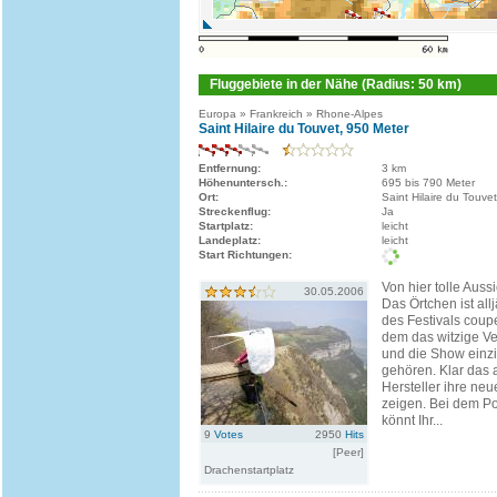
Fluggebiete in der Nähe (Radius: 50 km)
Europa » Frankreich » Rhone-Alpes
Saint Hilaire du Touvet, 950 Meter
Entfernung:
3 km
Höhenuntersch.:
695 bis 790 Meter
Ort:
Saint Hilaire du Touvet
Streckenflug:
Ja
Startplatz:
leicht
Landeplatz:
leicht
Start Richtungen:
Von hier tolle Aussi
30.05.2006
Das Örtchen ist allj
des Festivals coupe
dem das witzige Ve
und die Show einzi
gehören. Klar das 
Hersteller ihre ne
zeigen. Bei dem Po
könnt Ihr...
9
Votes
2950
Hits
[Peer]
Drachenstartplatz