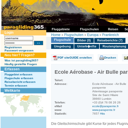
Fluggebiete
Flugschulen
Reisen
So
Login
Home
»
Flugschulen
»
Europa
»
Frankreich
Flugschule
Bilder (0)
Reiseberichte (7)
Umgebung
Unterk�nfte
Routenplanung
Registrieren
Passwort vergessen
Neu hier? Fragen?
PDF siteGUIDE erstellen
Drucken
Was ist paragliding365?
Häufig gestellte Fragen
Erfassen
Ecole Aérobase - Air Bulle pa
Fluggebiet erfassen
Flugschule erfassen
Talort:
Reisebericht erfassen
Adresse:
Ecole Aérobase - Air Bulle
Termin erfassen
parapente
Weltkarte
Atterrissage parapente
Site de Saint Hilaire
38660 Lumbin
Telefon:
+33 (0)4 76 08 26 26
eMail
ecole@parapente.fr
www
www.parapente.fr
Statistik:
7657
Hits
Die Gleitschirmschule gibt Kurse für jedes Flugni