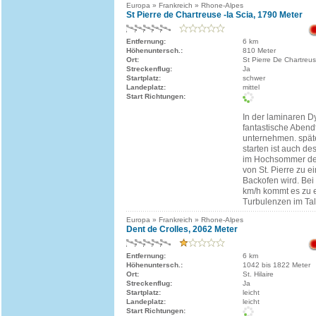
Europa » Frankreich » Rhone-Alpes
St Pierre de Chartreuse -la Scia, 1790 Meter
Entfernung:
6 km
Höhenuntersch.:
810 Meter
Ort:
St Pierre De Chartreu
Streckenflug:
Ja
Startplatz:
schwer
Landeplatz:
mittel
Start Richtungen:
In der laminaren 
fantastische Abend
unternehmen. spät
starten ist auch des
im Hochsommer de
von St. Pierre zu 
Backofen wird. Be
km/h kommt es zu 
Turbulenzen im Tal 
Europa » Frankreich » Rhone-Alpes
Dent de Crolles, 2062 Meter
Entfernung:
6 km
Höhenuntersch.:
1042 bis 1822 Meter
Ort:
St. Hilaire
Streckenflug:
Ja
Startplatz:
leicht
Landeplatz:
leicht
Start Richtungen: