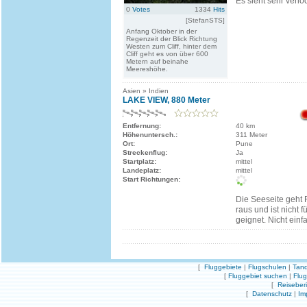
Es sieht sehr verlo
0
Votes
1334
Hits
[StefanSTS]
Anfang Oktober in der
Regenzeit der Blick Richtung
Westen zum Cliff, hinter dem
Cliff geht es von über 600
Metern auf beinahe
Meereshöhe.
Asien » Indien
LAKE VIEW, 880 Meter
Entfernung:
40 km
Höhenuntersch.:
311 Meter
Ort:
Pune
Streckenflug:
Ja
Startplatz:
mittel
Landeplatz:
mittel
Start Richtungen:
Die Seeseite geht
raus und ist nicht f
geignet. Nicht einf
[
Fluggebiete
|
Flugschulen
|
Tand
[
Fluggebiet suchen
|
Flu
[
Reiseber
[
Datenschutz
|
Im