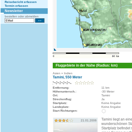
Reisebericht erfassen
Termin erfassen
Newsletter
bestellen oder abmelden
Fluggebiete in der Nähe (Radius: km)
Asien » Indien
Tamini, 550 Meter
Entfernung:
11 km
Höhenuntersch.:
-30 Meter
Ort:
Tamini
Streckenflug:
Ja
Startplatz:
Keine Angabe
Landeplatz:
Keine Angabe
Start Richtungen:
Tamini liegt an ei
21.01.2006
wunderschönen St
Startplatz befindet