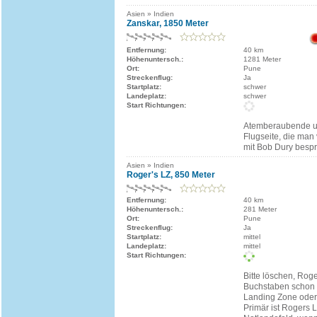
Asien » Indien
Zanskar, 1850 Meter
Entfernung:
40 km
Höhenuntersch.:
1281 Meter
Ort:
Pune
Streckenflug:
Ja
Startplatz:
schwer
Landeplatz:
schwer
Start Richtungen:
Atemberaubende u
Flugseite, die man
mit Bob Dury bespr
Asien » Indien
Roger's LZ, 850 Meter
Entfernung:
40 km
Höhenuntersch.:
281 Meter
Ort:
Pune
Streckenflug:
Ja
Startplatz:
mittel
Landeplatz:
mittel
Start Richtungen:
Bitte löschen, Roge
Buchstaben schon 
Landing Zone ode
Primär ist Rogers 