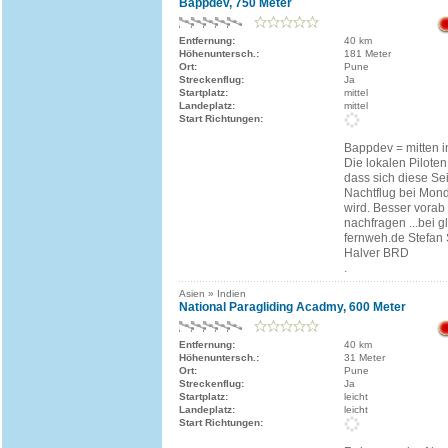
Bappdev, 750 Meter
Entfernung:
40 km
Höhenuntersch.:
181 Meter
Ort:
Pune
Streckenflug:
Ja
Startplatz:
mittel
Landeplatz:
mittel
Start Richtungen:
Bappdev = mitten i
Die lokalen Pilote
dass sich diese Sei
Nachtflug bei Mon
wird. Besser vora
nachfragen ...bei g
fernweh.de Stefan
Halver BRD
.
Asien » Indien
National Paragliding Acadmy, 600 Meter
Entfernung:
40 km
Höhenuntersch.:
31 Meter
Ort:
Pune
Streckenflug:
Ja
Startplatz:
leicht
Landeplatz:
leicht
Start Richtungen: