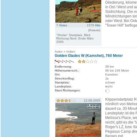
Gliederung, kilome
in Ost / West und a
Südrichtung. Die 
Windrichtungen si
oder West. Bei Ost
"Tower Hill" befloge
7
Votes
1576
Hits
[Kwaxie]
"Shelar" Startplatz, Blick
Richtung Nord. Ende März
2006
Asien » Indien
Golden Glades W (Kamshet), 760 Meter
Entfernung:
38 km
Höhenuntersch.:
96 bis 108 Meter
Ort:
Kamshet
Streckenflug:
Ja
Startplatz:
schwer
Landeplatz:
leicht
Start Richtungen:
Klippenstartplatz 
12.08.2005
nördlich von Meliss
dauert ca. 30 Minu
Landeplatz ist die 
Melissa's Place, w
reicht, gibt es die 
Roger's LZ, bzw. fü
Pegasus Camp dir
Berges mit...