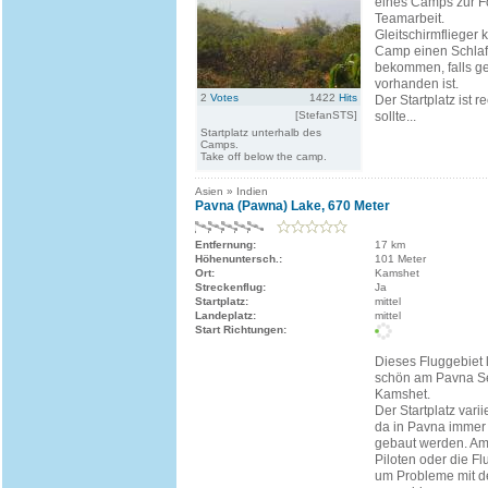
eines Camps zur F
Teamarbeit.
Gleitschirmflieger
Camp einen Schlafp
bekommen, falls g
vorhanden ist.
2
Votes
1422
Hits
Der Startplatz ist r
[StefanSTS]
sollte...
Startplatz unterhalb des
Camps.
Take off below the camp.
Asien » Indien
Pavna (Pawna) Lake, 670 Meter
Entfernung:
17 km
Höhenuntersch.:
101 Meter
Ort:
Kamshet
Streckenflug:
Ja
Startplatz:
mittel
Landeplatz:
mittel
Start Richtungen:
Dieses Fluggebiet l
schön am Pavna S
Kamshet.
Der Startplatz variie
da in Pavna immer
gebaut werden. Am
Piloten oder die Fl
um Probleme mit 