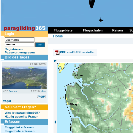
Fluggebiete
Flugschulen
Reisen
So
Login
Home
Registrieren
PDF siteGUIDE erstellen
Passwort vergessen
Bild des Tages
22.09.2020
465
Votes
13516
Hits
[
taggi
]
Vogar
Neu hier? Fragen?
Was ist paragliding365?
Häufig gestellte Fragen
Erfassen
Fluggebiet erfassen
Flugschule erfassen