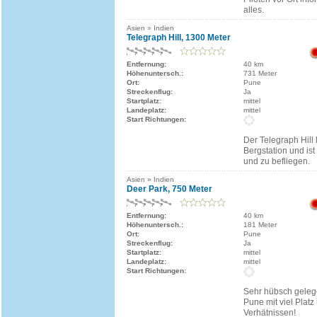
alles.
Asien » Indien
Telegraph Hill, 1300 Meter
Entfernung:
40 km
Höhenuntersch.:
731 Meter
Ort:
Pune
Streckenflug:
Ja
Startplatz:
mittel
Landeplatz:
mittel
Start Richtungen:
Der Telegraph Hill 
Bergstation und ist
und zu befliegen.
Asien » Indien
Deer Park, 750 Meter
Entfernung:
40 km
Höhenuntersch.:
181 Meter
Ort:
Pune
Streckenflug:
Ja
Startplatz:
mittel
Landeplatz:
mittel
Start Richtungen:
Sehr hübsch geleg
Pune mit viel Platz
Verhätnissen!