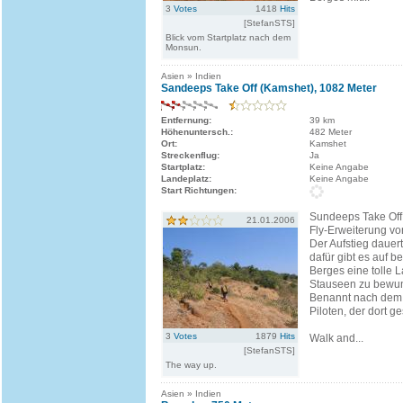
3
Votes
1418
Hits
[StefanSTS]
Blick vom Startplatz nach dem
Monsun.
Asien » Indien
Sandeeps Take Off (Kamshet), 1082 Meter
Entfernung:
39 km
Höhenuntersch.:
482 Meter
Ort:
Kamshet
Streckenflug:
Ja
Startplatz:
Keine Angabe
Landeplatz:
Keine Angabe
Start Richtungen:
Sundeeps Take Off 
21.01.2006
Fly-Erweiterung vo
Der Aufstieg dauert
dafür gibt es auf b
Berges eine tolle L
Stauseen zu bewu
Benannt nach dem 
Piloten, der dort ges
3
Votes
1879
Hits
Walk and...
[StefanSTS]
The way up.
Asien » Indien