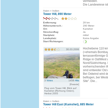
vermeiden.
Die Landewiese ist.
Asien » Indien
Tower Hill, 890 Meter
Entfernung:
28 km
Höhenuntersch.:
290 Meter
Ort:
Kamshet
Streckenflug:
Ja
Startplatz:
mittel
Landeplatz:
Keine Angabe
Start Richtungen:
Hochebene 110 km
30.03.2006
(=ehemals Bombay
terrassenförmige G
Ridge in Ost/West 
Nord/Südrichtung. 
vorherrschenden W
sind entweder Ost 
Bei Ostwind wird de
beflogen, bei West
3
Votes
1458
Hits
Site". Die...
[Kwaxie]
Flug vom Tower Hill, Blick auf
Kamshet (Richtung Osten).
Herbst 2005
Asien » Indien
Tower Hill East (Kamshet), 885 Meter