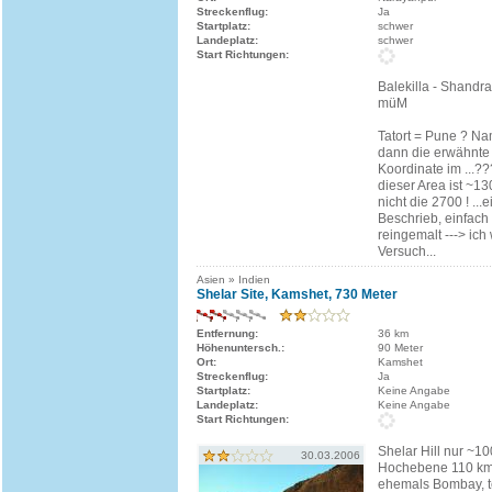
Streckenflug:
Ja
Startplatz:
schwer
Landeplatz:
schwer
Start Richtungen:
Balekilla - Shandr
müM
Tatort = Pune ? Na
dann die erwähnte
Koordinate im ...?
dieser Area ist ~1
nicht die 2700 ! ..
Beschrieb, einfach
reingemalt ---> ic
Versuch...
Asien » Indien
Shelar Site, Kamshet, 730 Meter
Entfernung:
36 km
Höhenuntersch.:
90 Meter
Ort:
Kamshet
Streckenflug:
Ja
Startplatz:
Keine Angabe
Landeplatz:
Keine Angabe
Start Richtungen:
Shelar Hill nur ~1
30.03.2006
Hochebene 110 km 
ehemals Bombay, t