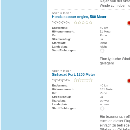
Rajan von der Akad
Winde zum üben für
Asien » Indien
Honda scooter engine, 580 Meter
Entfernung:
40 km
Höhenuntersch.:
11 Meter
Ort:
Pune
Streckenflug:
Ja
Startplatz:
leicht
Landeplatz:
leicht
Start Richtungen:
Eine typische Wind
gelegen!
Asien » Indien
Sinhagad Fort, 1200 Meter
Entfernung:
40 km
Höhenuntersch.:
631 Meter
Ort:
Pune
Streckenflug:
Ja
Startplatz:
schwer
Landeplatz:
schwer
Start Richtungen:
Ein brauner schroff
euch an dieser Flug
einfach zu befliege
Piloten vor Ort inf