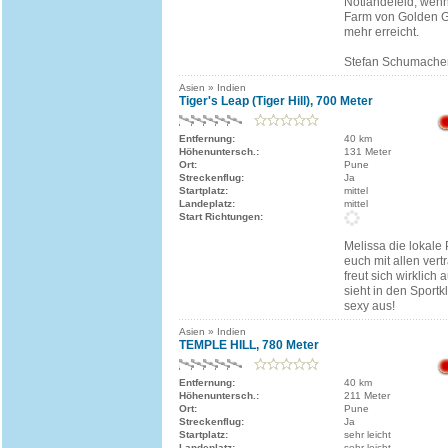
Notlandefeld, wen
Farm von Golden G
mehr erreicht.
Stefan Schumache
Asien » Indien
Tiger's Leap (Tiger Hill), 700 Meter
Entfernung:
40 km
Höhenuntersch.:
131 Meter
Ort:
Pune
Streckenflug:
Ja
Startplatz:
mittel
Landeplatz:
mittel
Start Richtungen:
Melissa die lokale P
euch mit allen ver
freut sich wirklich
sieht in den Sport
sexy aus!
Asien » Indien
TEMPLE HILL, 780 Meter
Entfernung:
40 km
Höhenuntersch.:
211 Meter
Ort:
Pune
Streckenflug:
Ja
Startplatz:
sehr leicht
Landeplatz:
sehr leicht