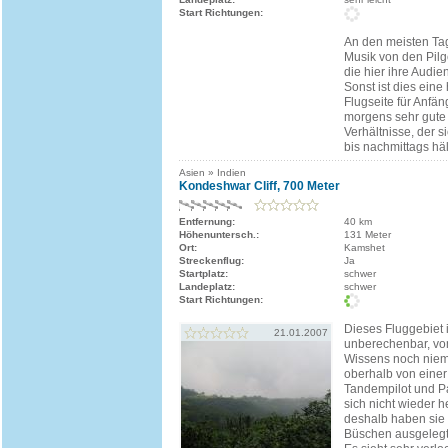
Start Richtungen:
An den meisten Tag
Musik von den Pilg
die hier ihre Audie
Sonst ist dies ein
Flugseite für Anfä
morgens sehr gute 
Verhältnisse, der s
bis nachmittags häl
Asien » Indien
Kondeshwar Cliff, 700 Meter
Entfernung:
40 km
Höhenuntersch.:
131 Meter
Ort:
Kamshet
Streckenflug:
Ja
Startplatz:
schwer
Landeplatz:
schwer
Start Richtungen:
Dieses Fluggebiet i
21.01.2007
unberechenbar, vom
Wissens noch niema
oberhalb von einer
Tandempilot und Pa
sich nicht wieder he
deshalb haben sie
Büschen ausgelegt