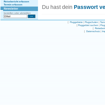
Reisebericht erfassen
Termin erfassen
Du hast dein
Passwort v
Newsletter
bestellen oder abmelden
[
Fluggebiete
|
Flugschulen
|
Tand
[
Fluggebiet suchen
|
Flu
[
Reiseber
[
Datenschutz
|
Im