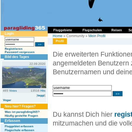
Fluggebiete
Flugschulen
Reisen
So
Login
Home
» Community »
Mein Profil
Profil
Registrieren
Passwort vergessen
Die erweiterten Funktion
Bild des Tages
angemeldeten Benutzern z
22.09.2020
Benutzernamen und deine
465
Votes
13516
Hits
[
taggi
]
Vogar
Neu hier? Fragen?
Was ist paragliding365?
Du kannst Dich hier
regis
Häufig gestellte Fragen
Erfassen
mitzumachen und die volle
Fluggebiet erfassen
Flugschule erfassen