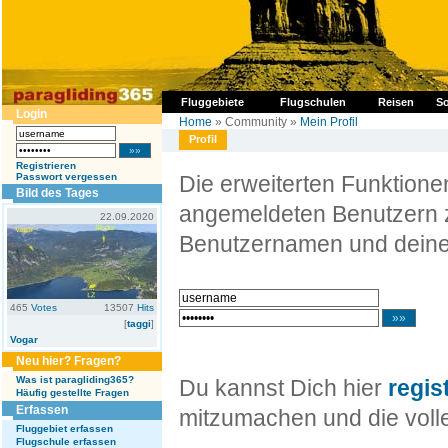
Fluggebiete
Flugschulen
Reisen
So
Login
Home
» Community »
Mein Profil
Profil
Registrieren
Passwort vergessen
Die erweiterten Funktion
Bild des Tages
angemeldeten Benutzern z
22.09.2020
Benutzernamen und deine
465
Votes
13507
Hits
[
taggi
]
Vogar
Neu hier? Fragen?
Was ist paragliding365?
Du kannst Dich hier
regis
Häufig gestellte Fragen
Erfassen
mitzumachen und die volle
Fluggebiet erfassen
Flugschule erfassen