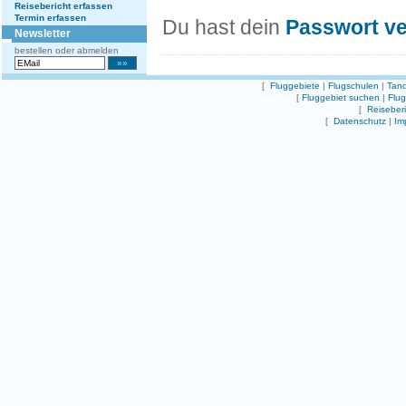
Reisebericht erfassen
Termin erfassen
Du hast dein
Passwort v
Newsletter
bestellen oder abmelden
[
Fluggebiete
|
Flugschulen
|
Tand
[
Fluggebiet suchen
|
Flu
[
Reiseber
[
Datenschutz
|
Im