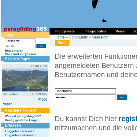
Fluggebiete
Flugschulen
Reisen
So
Login
Home
» Community »
Mein Profil
Profil
Registrieren
Passwort vergessen
Die erweiterten Funktion
Bild des Tages
angemeldeten Benutzern z
22.09.2020
Benutzernamen und deine
465
Votes
13509
Hits
[
taggi
]
Vogar
Neu hier? Fragen?
Was ist paragliding365?
Du kannst Dich hier
regis
Häufig gestellte Fragen
Erfassen
mitzumachen und die volle
Fluggebiet erfassen
Flugschule erfassen