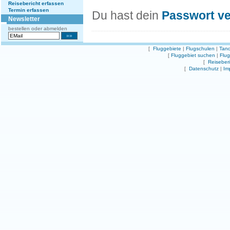
Reisebericht erfassen
Termin erfassen
Du hast dein
Passwort v
Newsletter
bestellen oder abmelden
[
Fluggebiete
|
Flugschulen
|
Tand
[
Fluggebiet suchen
|
Flu
[
Reiseber
[
Datenschutz
|
Im