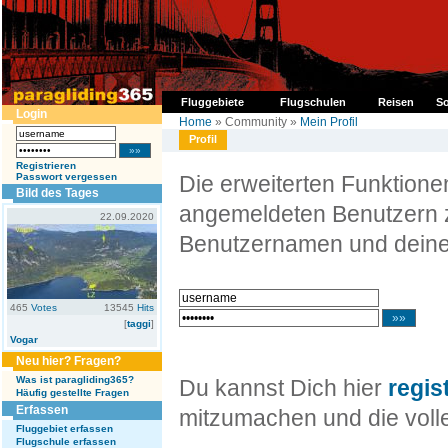
Fluggebiete
Flugschulen
Reisen
So
Login
Home
» Community »
Mein Profil
Profil
Registrieren
Passwort vergessen
Die erweiterten Funktion
Bild des Tages
angemeldeten Benutzern z
22.09.2020
Benutzernamen und deine
465
Votes
13545
Hits
[
taggi
]
Vogar
Neu hier? Fragen?
Was ist paragliding365?
Du kannst Dich hier
regis
Häufig gestellte Fragen
Erfassen
mitzumachen und die volle
Fluggebiet erfassen
Flugschule erfassen