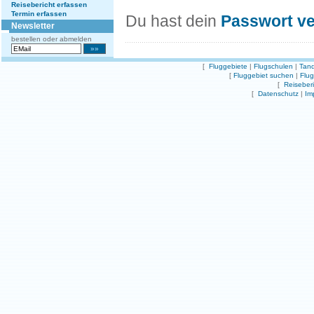
Reisebericht erfassen
Termin erfassen
Du hast dein
Passwort v
Newsletter
bestellen oder abmelden
[
Fluggebiete
|
Flugschulen
|
Tand
[
Fluggebiet suchen
|
Flu
[
Reiseber
[
Datenschutz
|
Im