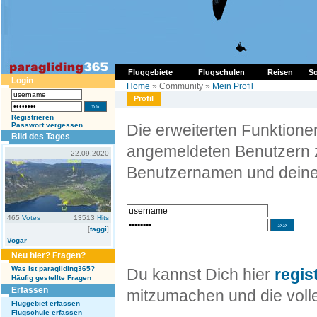
Fluggebiete
Flugschulen
Reisen
So
Login
Home
» Community »
Mein Profil
Profil
Registrieren
Passwort vergessen
Die erweiterten Funktion
Bild des Tages
angemeldeten Benutzern z
22.09.2020
Benutzernamen und deine
465
Votes
13513
Hits
[
taggi
]
Vogar
Neu hier? Fragen?
Was ist paragliding365?
Du kannst Dich hier
regis
Häufig gestellte Fragen
Erfassen
mitzumachen und die volle
Fluggebiet erfassen
Flugschule erfassen