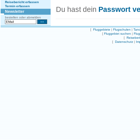
Reisebericht erfassen
Termin erfassen
Du hast dein
Passwort v
Newsletter
bestellen oder abmelden
[
Fluggebiete
|
Flugschulen
|
Tand
[
Fluggebiet suchen
|
Flu
[
Reiseber
[
Datenschutz
|
Im