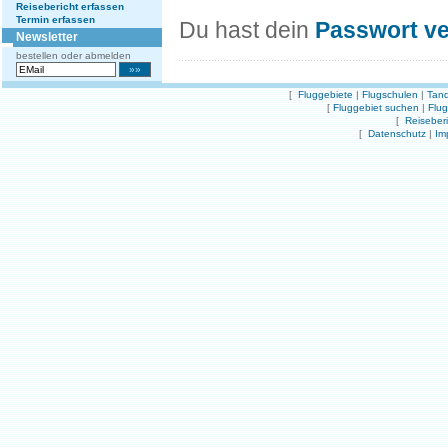
Reisebericht erfassen
Termin erfassen
Du hast dein
Passwort v
Newsletter
bestellen oder abmelden
[
Fluggebiete
|
Flugschulen
|
Tand
[
Fluggebiet suchen
|
Flu
[
Reiseber
[
Datenschutz
|
Im