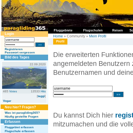
Fluggebiete
Flugschulen
Reisen
So
Login
Home
» Community »
Mein Profil
Profil
Registrieren
Passwort vergessen
Die erweiterten Funktion
Bild des Tages
angemeldeten Benutzern z
22.09.2020
Benutzernamen und deine
465
Votes
13533
Hits
[
taggi
]
Vogar
Neu hier? Fragen?
Was ist paragliding365?
Du kannst Dich hier
regis
Häufig gestellte Fragen
Erfassen
mitzumachen und die volle
Fluggebiet erfassen
Flugschule erfassen