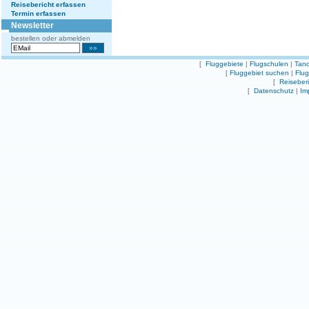
Reisebericht erfassen
Termin erfassen
Newsletter
bestellen oder abmelden
[
Fluggebiete
|
Flugschulen
|
Tand
[
Fluggebiet suchen
|
Flu
[
Reiseber
[
Datenschutz
|
Im