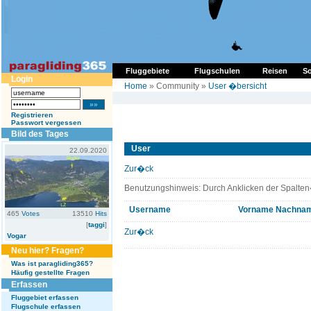
Fluggebiete
Flugschulen
Reisen
So
Login
Home
» Community »
User �bersicht
Registrieren
Passwort vergessen
Bild des Tages
User
22.09.2020
Zur�ck
Benutzungshinweis: Durch Anklicken der Spalten
Username
Vorname
Nachna
465
Votes
13510
Hits
[
taggi
]
Zur�ck
Vogar
Neu hier? Fragen?
Was ist paragliding365?
Häufig gestellte Fragen
Erfassen
Fluggebiet erfassen
Flugschule erfassen