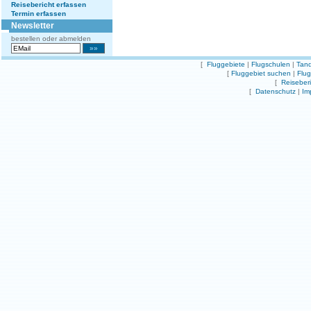
Reisebericht erfassen
Termin erfassen
Newsletter
bestellen oder abmelden
[
Fluggebiete
|
Flugschulen
|
Tand
[
Fluggebiet suchen
|
Flu
[
Reiseber
[
Datenschutz
|
Im