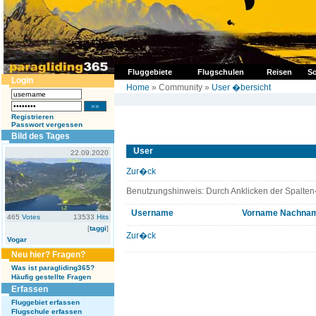
Fluggebiete
Flugschulen
Reisen
So
Login
Home
» Community »
User �bersicht
Registrieren
Passwort vergessen
Bild des Tages
User
22.09.2020
Zur�ck
Benutzungshinweis: Durch Anklicken der Spalten
Username
Vorname
Nachna
465
Votes
13533
Hits
[
taggi
]
Zur�ck
Vogar
Neu hier? Fragen?
Was ist paragliding365?
Häufig gestellte Fragen
Erfassen
Fluggebiet erfassen
Flugschule erfassen