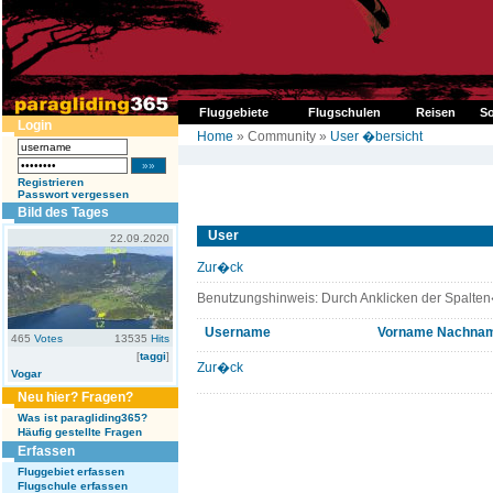
Fluggebiete
Flugschulen
Reisen
So
Login
Home
» Community »
User �bersicht
Registrieren
Passwort vergessen
Bild des Tages
User
22.09.2020
Zur�ck
Benutzungshinweis: Durch Anklicken der Spalten
Username
Vorname
Nachna
465
Votes
13535
Hits
[
taggi
]
Zur�ck
Vogar
Neu hier? Fragen?
Was ist paragliding365?
Häufig gestellte Fragen
Erfassen
Fluggebiet erfassen
Flugschule erfassen