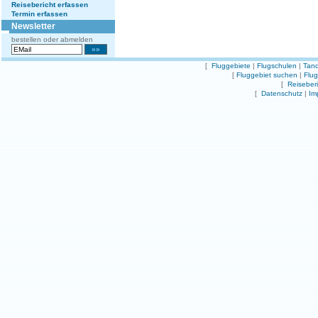
Reisebericht erfassen
Termin erfassen
Newsletter
bestellen oder abmelden
[
Fluggebiete
|
Flugschulen
|
Tand
[
Fluggebiet suchen
|
Flu
[
Reiseber
[
Datenschutz
|
Im