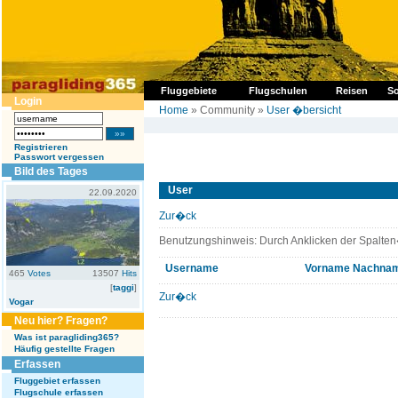
Fluggebiete
Flugschulen
Reisen
So
Login
Home
» Community »
User �bersicht
Registrieren
Passwort vergessen
Bild des Tages
User
22.09.2020
Zur�ck
Benutzungshinweis: Durch Anklicken der Spalten
Username
Vorname
Nachna
465
Votes
13507
Hits
[
taggi
]
Zur�ck
Vogar
Neu hier? Fragen?
Was ist paragliding365?
Häufig gestellte Fragen
Erfassen
Fluggebiet erfassen
Flugschule erfassen