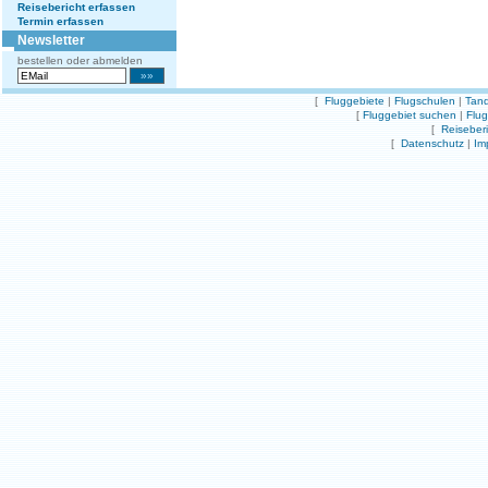
Reisebericht erfassen
Termin erfassen
Newsletter
bestellen oder abmelden
[
Fluggebiete
|
Flugschulen
|
Tand
[
Fluggebiet suchen
|
Flu
[
Reiseber
[
Datenschutz
|
Im