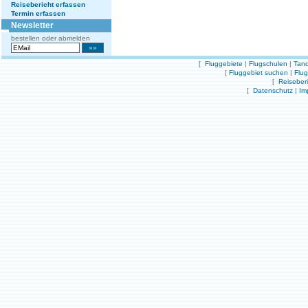
Reisebericht erfassen
Termin erfassen
Newsletter
bestellen oder abmelden
[
Fluggebiete
|
Flugschulen
|
Tand
[
Fluggebiet suchen
|
Flu
[
Reiseber
[
Datenschutz
|
Im