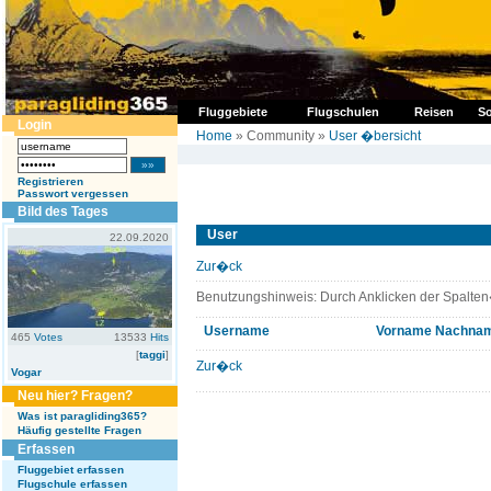
Fluggebiete
Flugschulen
Reisen
So
Login
Home
» Community »
User �bersicht
Registrieren
Passwort vergessen
Bild des Tages
User
22.09.2020
Zur�ck
Benutzungshinweis: Durch Anklicken der Spalten
Username
Vorname
Nachna
465
Votes
13533
Hits
[
taggi
]
Zur�ck
Vogar
Neu hier? Fragen?
Was ist paragliding365?
Häufig gestellte Fragen
Erfassen
Fluggebiet erfassen
Flugschule erfassen