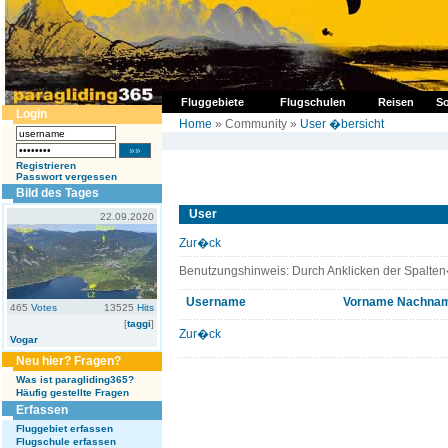
Fluggebiete
Flugschulen
Reisen
So
Login
Home
» Community »
User �bersicht
Registrieren
Passwort vergessen
Bild des Tages
User
22.09.2020
Zur�ck
Benutzungshinweis: Durch Anklicken der Spalten
Username
Vorname
Nachna
465
Votes
13525
Hits
[
taggi
]
Zur�ck
Vogar
Neu hier? Fragen?
Was ist paragliding365?
Häufig gestellte Fragen
Erfassen
Fluggebiet erfassen
Flugschule erfassen