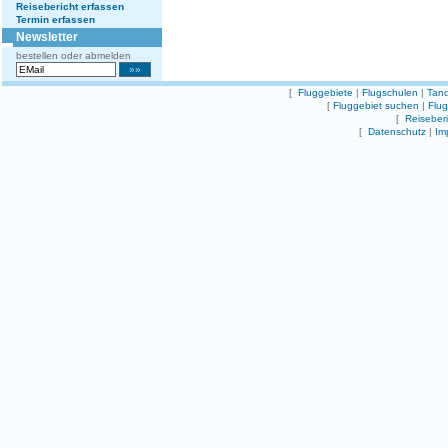
Reisebericht erfassen
Termin erfassen
Newsletter
bestellen oder abmelden
[
Fluggebiete
|
Flugschulen
|
Tand
[
Fluggebiet suchen
|
Flu
[
Reiseber
[
Datenschutz
|
Im