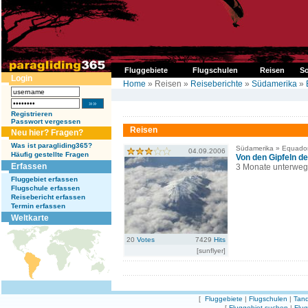
Fluggebiete
Flugschulen
Reisen
So
Login
Home
» Reisen »
Reiseberichte
»
Südamerika
»
Registrieren
Passwort vergessen
Reisen
Neu hier? Fragen?
Was ist paragliding365?
Südamerika » Equado
04.09.2006
Häufig gestellte Fragen
Von den Gipfeln d
Erfassen
3 Monate unterweg
Fluggebiet erfassen
Flugschule erfassen
Reisebericht erfassen
Termin erfassen
Weltkarte
20
Votes
7429
Hits
[sunflyer]
[
Fluggebiete
|
Flugschulen
|
Tand
[
Fluggebiet suchen
|
Flu