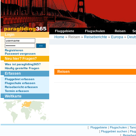
Fluggebiete
Flugschulen
Reisen
So
Login
Home
» Reisen »
Reiseberichte
»
Europa
»
Deut
Registrieren
Passwort vergessen
Neu hier? Fragen?
Was ist paragliding365?
Häufig gestellte Fragen
Reisen
Erfassen
Fluggebiet erfassen
Flugschule erfassen
Reisebericht erfassen
Termin erfassen
Weltkarte
[
Fluggebiete
|
Flugschulen
|
Tand
[
Fluggebiet suchen
|
Flu
[
Reiseber