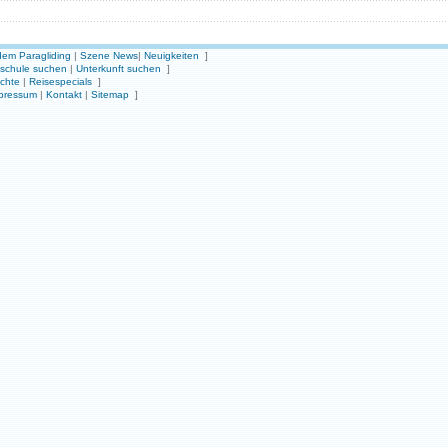
em Paragliding
|
Szene News
|
Neuigkeiten
]
gschule suchen
|
Unterkunft suchen
]
ichte
|
Reisespecials
]
pressum
|
Kontakt
|
Sitemap
]