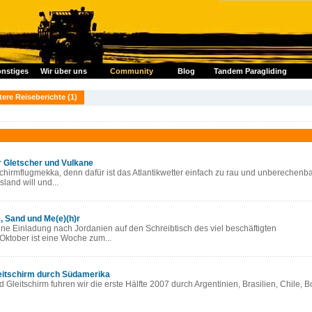
nstiges
Wir über uns
Community
Blog
Tandem Paragliding
tere Reiseberichte (1)
r Gletscher und Vulkane
tschirmflugmekka, denn dafür ist das Atlantikwetter einfach zu rau und unberechenb
land will und...
e, Sand und
Me(e)(h)r
eine Einladung nach Jordanien auf den Schreibtisch des viel beschäftigten
 Oktober ist eine Woche zum...
eitschirm durch Südamerika
leitschirm fuhren wir die erste Hälfte 2007 durch Argentinien, Brasilien, Chile, B