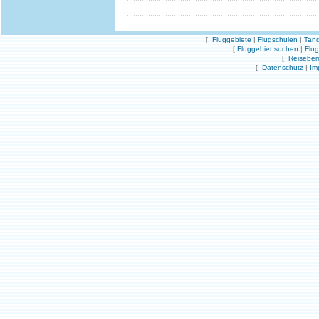
[
Fluggebiete
|
Flugschulen
|
Tand
[
Fluggebiet suchen
|
Flu
[
Reiseber
[
Datenschutz
|
Im