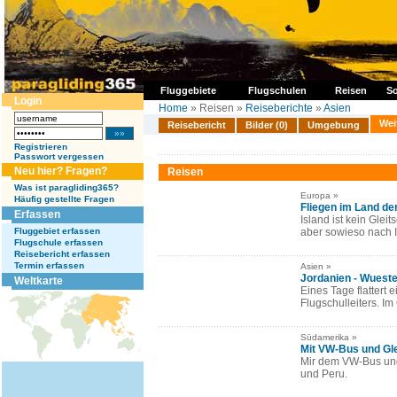
Fluggebiete
Flugschulen
Reisen
So
Login
Home
» Reisen »
Reiseberichte
»
Asien
Wei
Reisebericht
Bilder (0)
Umgebung
Registrieren
Passwort vergessen
Neu hier? Fragen?
Reisen
Was ist paragliding365?
Europa »
Häufig gestellte Fragen
Fliegen im Land de
Erfassen
Island ist kein Glei
Fluggebiet erfassen
aber sowieso nach Is
Flugschule erfassen
Reisebericht erfassen
Termin erfassen
Asien »
Jordanien - Wuest
Weltkarte
Eines Tage flattert 
Flugschulleiters. Im
Südamerika »
Mit VW-Bus und Gl
Mir dem VW-Bus und G
und Peru.