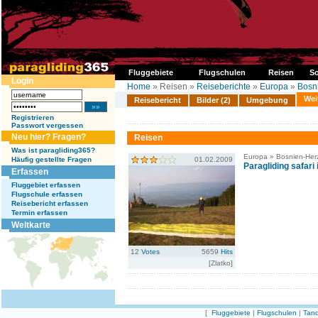
Fluggebiete
Flugschulen
Reisen
So
Login
Home
» Reisen »
Reiseberichte
»
Europa
»
Bosn
Wei
Reisebericht
Bilder (2)
Umgebung
Registrieren
Passwort vergessen
Neu hier? Fragen?
Reisen
Was ist paragliding365?
Europa » Bosnien-Her
Häufig gestellte Fragen
01.02.2009
Paragliding safari
Erfassen
Fluggebiet erfassen
Flugschule erfassen
Reisebericht erfassen
Termin erfassen
Weltkarte
12
Votes
5659
Hits
[Zlatko]
[
Fluggebiete
|
Flugschulen
|
Tand