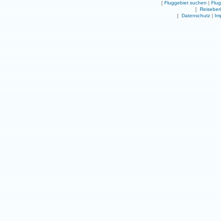
[
Fluggebiet suchen
|
Flu
[
Reiseber
[
Datenschutz
|
Im