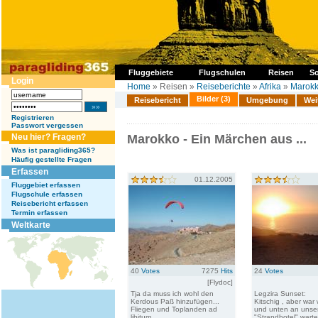
Fluggebiete
Flugschulen
Reisen
So
Login
Home
» Reisen »
Reiseberichte
»
Afrika
»
Marok
Bilder (3)
Reisebericht
Umgebung
Wei
Registrieren
Passwort vergessen
Neu hier? Fragen?
Marokko - Ein Märchen aus ...
Was ist paragliding365?
Häufig gestellte Fragen
Erfassen
01.12.2005
Fluggebiet erfassen
Flugschule erfassen
Reisebericht erfassen
Termin erfassen
Weltkarte
40
Votes
7275
Hits
24
Votes
[Flydoc]
Tja da muss ich wohl den
Legzira Sunset:
Kerdous Paß hinzufügen...
Kitschig , aber war w
Fliegen und Toplanden ad
und unten an uns
libitum...
"Strandhotel" warte