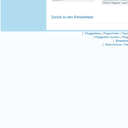
"Fisch-Tagine" auf 
Zurück zu den Reisedetails
[
Fluggebiete
|
Flugschulen
|
Tand
[
Fluggebiet suchen
|
Flu
[
Reiseber
[
Datenschutz
|
Im