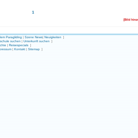
1
[Bild hin
em Paragliding
|
Szene News
|
Neuigkeiten
]
gschule suchen
|
Unterkunft suchen
]
ichte
|
Reisespecials
]
pressum
|
Kontakt
|
Sitemap
]