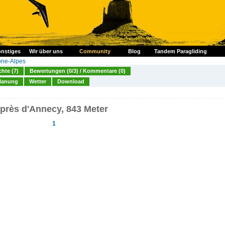
nstiges
Wir über uns
Community
Blog
Tandem Paragliding
ne-Alpes
chte (7)
Bewertungen (0/3) / Kommentare (0)
lanung
Wetter
Download
, près d'Annecy, 843 Meter
1