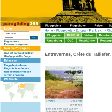
Fluggebiete
Flugschulen
Reisen
So
Login
Home
»
Fluggebiete
»
Europa
»
Frankreich
»
Rho
Bilder (1)
Fluggebiet
Videos
Reiseberi
Umgebung
OLC
Unterkünfte
Routenp
Registrieren
Passwort vergessen
Neu hier? Fragen?
Was ist paragliding365?
Entrevernes, Crête du Taillefer
Häufig gestellte Fragen
Erfassen
Fluggebiet erfassen
Flugschule erfassen
03.09.2011
Reisebericht erfassen
Termin erfassen
Weltkarte
0
Votes
2552
Hits
[Sindbeat]
Blick aus dem Wald auf den
Startplatz, eine Waldlichtung