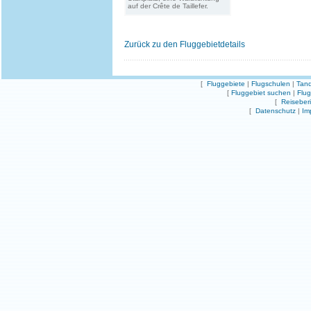
auf der Crête de Taillefer.
Zurück zu den Fluggebietdetails
[
Fluggebiete
|
Flugschulen
|
Tand
[
Fluggebiet suchen
|
Flu
[
Reiseber
[
Datenschutz
|
Im