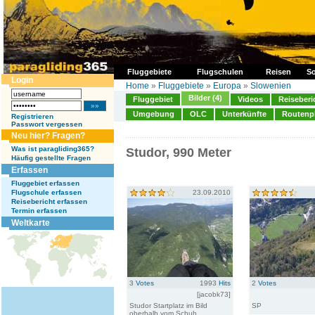
Fluggebiete
Flugschulen
Reisen
So
Login
Home
»
Fluggebiete
»
Europa
»
Slowenien
Bilder (4)
Fluggebiet
Videos
Reiseberi
Umgebung
OLC
Unterkünfte
Routenp
Registrieren
Passwort vergessen
Neu hier? Fragen?
Was ist paragliding365?
Studor, 990 Meter
Häufig gestellte Fragen
Erfassen
Fluggebiet erfassen
Flugschule erfassen
23.09.2010
Reisebericht erfassen
Termin erfassen
Weltkarte
3
Votes
1993
Hits
2
Votes
[jacobk73]
Studor Startplatz im Bild
SP
oberhalb vom Schuh