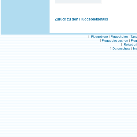
Zurück zu den Fluggebietdetails
[
Fluggebiete
|
Flugschulen
|
Tand
[
Fluggebiet suchen
|
Flu
[
Reiseber
[
Datenschutz
|
Im