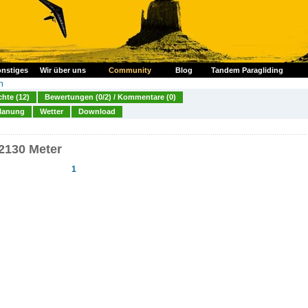
nstiges
Wir über uns
Community
Blog
Tandem Paragliding
n
chte (12)
Bewertungen (0/2) / Kommentare (0)
lanung
Wetter
Download
2130 Meter
1