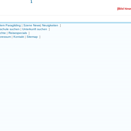
1
[Bild hin
em Paragliding
|
Szene News
|
Neuigkeiten
]
gschule suchen
|
Unterkunft suchen
]
ichte
|
Reisespecials
]
pressum
|
Kontakt
|
Sitemap
]