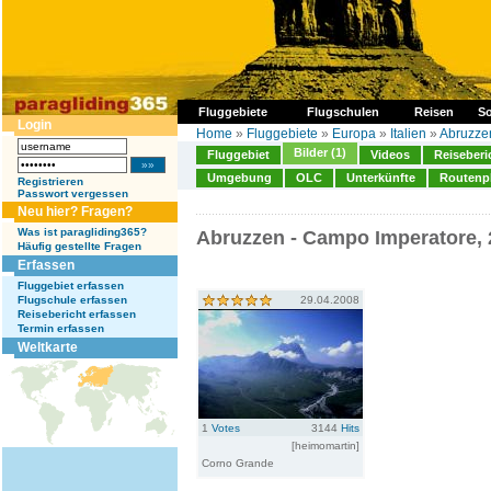
Fluggebiete
Flugschulen
Reisen
So
Login
Home
»
Fluggebiete
»
Europa
»
Italien
»
Abruzze
Bilder (1)
Fluggebiet
Videos
Reiseberi
Umgebung
OLC
Unterkünfte
Routenp
Registrieren
Passwort vergessen
Neu hier? Fragen?
Was ist paragliding365?
Abruzzen - Campo Imperatore, 
Häufig gestellte Fragen
Erfassen
Fluggebiet erfassen
Flugschule erfassen
29.04.2008
Reisebericht erfassen
Termin erfassen
Weltkarte
1
Votes
3144
Hits
[heimomartin]
Corno Grande