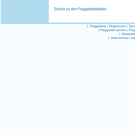
Zurück zu den Fluggebietdetails
[
Fluggebiete
|
Flugschulen
|
Tand
[
Fluggebiet suchen
|
Flu
[
Reiseber
[
Datenschutz
|
Im