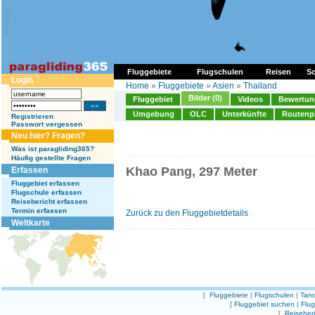
Fluggebiete
Flugschulen
Reisen
So
Login
Home
»
Fluggebiete
»
Asien
»
Thailand
Bilder (0)
Fluggebiet
Videos
Bewertung
Umgebung
OLC
Unterkünfte
Routenp
Registrieren
Passwort vergessen
Neu hier? Fragen?
Was ist paragliding365?
Häufig gestellte Fragen
Khao Pang, 297 Meter
Erfassen
Fluggebiet erfassen
Flugschule erfassen
Reisebericht erfassen
Termin erfassen
Zurück zu den Fluggebietdetails
Weltkarte
[
Fluggebiete
|
Flugschulen
|
Tand
[
Fluggebiet suchen
|
Flu
[
Reiseber