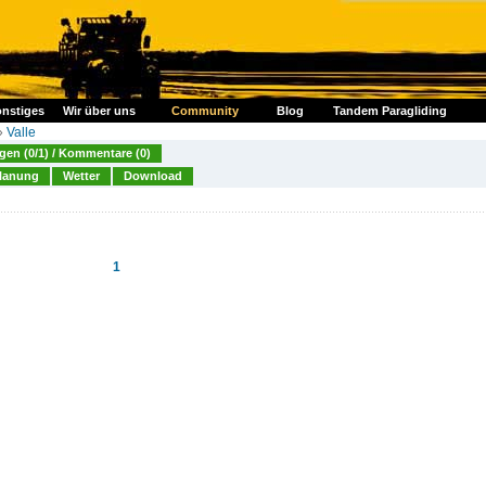
nstiges
Wir über uns
Community
Blog
Tandem Paragliding
»
Valle
en (0/1) / Kommentare (0)
lanung
Wetter
Download
1