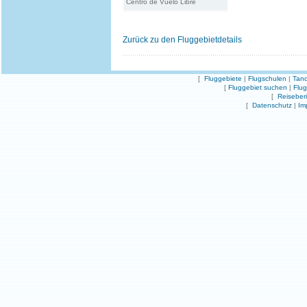
Centro de Vuelo Libre
Zurück zu den Fluggebietdetails
[
Fluggebiete
|
Flugschulen
|
Tand
[
Fluggebiet suchen
|
Flu
[
Reiseber
[
Datenschutz
|
Im