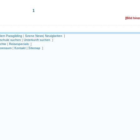
1
[Bild hin
em Paragliding
|
Szene News
|
Neuigkeiten
]
gschule suchen
|
Unterkunft suchen
]
ichte
|
Reisespecials
]
pressum
|
Kontakt
|
Sitemap
]