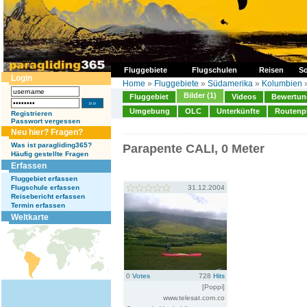
Fluggebiete
Flugschulen
Reisen
So
Login
Home
»
Fluggebiete
»
Südamerika
»
Kolumbien
Bilder (1)
Fluggebiet
Videos
Bewertung
Umgebung
OLC
Unterkünfte
Routenp
Registrieren
Passwort vergessen
Neu hier? Fragen?
Was ist paragliding365?
Parapente CALI, 0 Meter
Häufig gestellte Fragen
Erfassen
Fluggebiet erfassen
Flugschule erfassen
31.12.2004
Reisebericht erfassen
Termin erfassen
Weltkarte
0
Votes
728
Hits
[Poppi]
www.telesat.com.co