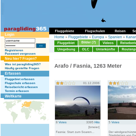
Fluggebiete
Flugschulen
Reisen
So
Login
Home
»
Fluggebiete
»
Europa
»
Spanien
»
Kanar
Bilder (7)
Fluggebiet
Videos
Reiseberi
Umgebung
OLC
Unterkünfte
Routenp
Registrieren
Passwort vergessen
Neu hier? Fragen?
Was ist paragliding365?
Arafo / Fasnia, 1263 Meter
Häufig gestellte Fragen
Erfassen
Fluggebiet erfassen
Flugschule erfassen
01.12.2006
Reisebericht erfassen
Termin erfassen
Weltkarte
8
Votes
3395
Hits
5
Votes
[bmeier]
Fasnia: Start zum Soaren...
Der windgeschützte
Startplatzes von F