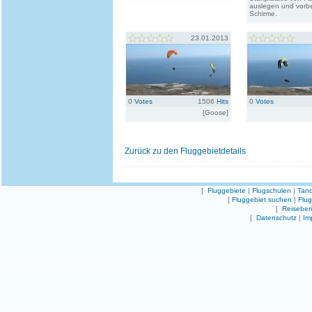
auslegen und vorbe
Schirme.
23.01.2013
0
Votes
1506
Hits
0
Votes
[Goose]
Zurück zu den Fluggebietdetails
[
Fluggebiete
|
Flugschulen
|
Tand
[
Fluggebiet suchen
|
Flu
[
Reiseber
[
Datenschutz
|
Im